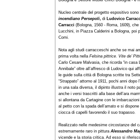
Nucleo centrale del progetto espositivo sono 
incendiano Persepoli
,
di
Ludovico Carrac
Carracci
(Bologna, 1560 - Roma, 1609), che f
Lucchini, in Piazza Calderini a Bologna, poi p
Comi.
Nota agli studi carracceschi anche se mai amm
prima volta nella
Felsina pittrice. Vite de’ Pit
Carlo Cesare Malvasia, che ricorda “in casa Lu
Annibale” oltre all’affresco di Ludovico qui af
le guide sulla città di Bologna scritte tra Set
“Strappato” attorno al 1911, pochi anni dopo 
in una sala diversa, il dipinto illustra il noto 
anche i versi trascritti alla base dell’ara m
si allontana da Cartagine con le imbarcazioni 
al petto con la spada dell’amato e si dispone 
ciocca di capelli favorendo il suo trapasso.
Realizzato nelle medesime circostanze del cam
estremamente raro in pittura
Alessandro Mag
vicende e la storia critica. Ad esso si riferis