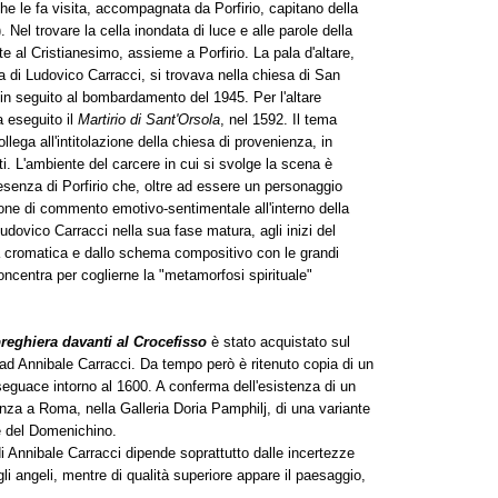
e le fa visita, accompagnata da Porfirio, capitano della
). Nel trovare la cella inondata di luce e alle parole della
te al Cristianesimo, assieme a Porfirio. La pala d'altare,
 di Ludovico Carracci, si trovava nella chiesa di San
in seguito al bombardamento del 1945. Per l'altare
 eseguito il
Martirio di Sant'Orsola
, nel 1592. Il tema
llega all'intitolazione della chiesa di provenienza, in
. L'ambiente del carcere in cui si svolge la scena è
presenza di Porfirio che, oltre ad essere un personaggio
ione di commento emotivo-sentimentale all'interno della
udovico Carracci nella sua fase matura, agli inizi del
 cromatica e dallo schema compositivo con le grandi
 concentra per coglierne la "metamorfosi spirituale"
reghiera davanti al Crocefisso
è stato acquistato sul
ad Annibale Carracci. Da tempo però è ritenuto copia di un
 seguace intorno al 1600. A conferma dell'esistenza di un
enza a Roma, nella Galleria Doria Pamphilj, di una variante
e del Domenichino.
di Annibale Carracci dipende soprattutto dalle incertezze
li angeli, mentre di qualità superiore appare il paesaggio,