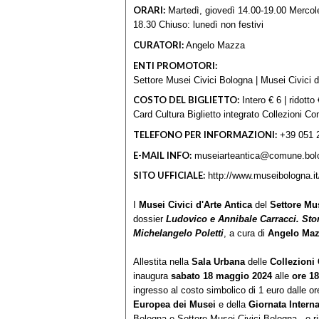
ORARI:
Martedì, giovedì 14.00-19.00 Mercole
18.30 Chiuso: lunedì non festivi
CURATORI:
Angelo Mazza
ENTI PROMOTORI:
Settore Musei Civici Bologna | Musei Civici d
COSTO DEL BIGLIETTO:
Intero € 6 | ridotto
Card Cultura Biglietto integrato Collezioni Com
TELEFONO PER INFORMAZIONI:
+39 051 
E-MAIL INFO:
museiarteantica@comune.bolo
SITO UFFICIALE:
http://www.museibologna.it
I
Musei Civici d'Arte Antica
del
Settore Mu
dossier
Ludovico e Annibale Carracci. Stor
Michelangelo Poletti
, a cura di
Angelo Ma
Allestita nella
Sala Urbana
delle
Collezioni
inaugura
sabato 18 maggio 2024
alle
ore 1
ingresso al costo simbolico di 1 euro dalle 
Europea dei Musei
e della
Giornata Intern
Bologna e Settore Musei Civici Bologna - e 