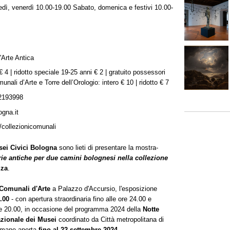
dì, venerdì 10.00-19.00 Sabato, domenica e festivi 10.00-
'Arte Antica
 € 4 | ridotto speciale 19-25 anni € 2 | gratuito possessori
unali d’Arte e Torre dell’Orologio: intero € 10 | ridotto € 7
2193998
gna.it
/collezionicomunali
sei Civici Bologna
sono lieti di presentare la mostra-
ie antiche per due camini bolognesi nella collezione
zza
.
 Comunali d'Arte
a Palazzo d'Accursio, l'esposizione
8.00
- con apertura straordinaria fino alle ore 24.00 e
ore 20.00, in occasione del programma 2024 della
Notte
azionale dei Musei
coordinato da Città metropolitana di
rimane aperta
fino al 22 settembre 2024
.