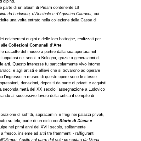
 dipinti.
e parte di un album di Pisarri contenente 18
nti da Lodovico, d’Annibale e d’Agostino Carracci
, cui
lte una volta entrato nella collezione della Cassa di
ei celeberrimi cugini e delle loro botteghe, realizzati per
 alle
Collezioni Comunali d’Arte
.
lle raccolte del museo a partire dalla sua apertura nel
viluppatosi nei secoli a Bologna, grazie a generazioni di
lle arti. Questo interesse fu particolarmente vivo intorno
racci e agli artisti e allievi che si trovarono ad operare
no l’ingresso in museo di queste opere sono le stesse
pressioni, donazioni, depositi da parte di privati e acquisti
lla seconda metà del XX secolo l’assegnazione a Ludovico
ando al successivo lavoro della critica il compito di
corazione di soffitti, sopracamini e fregi nei palazzi privati,
to su tela, parte di un ciclo con
Storie di Diana e
ipe nei primi anni del XVII secolo, solitamente
a fresco, insieme ad altri tre frammenti - raffiguranti
ell'Olimpo
,
Apollo sul carro del sole preceduto da Diana
-