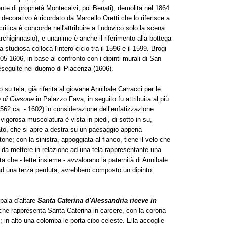
te di proprietà Montecalvi, poi Benati), demolita nel 1864
 decorativo è ricordato da Marcello Oretti che lo riferisce a
ritica è concorde nell'attribuire a Ludovico solo la scena
rchiginnasio); e unanime è anche il riferimento alla bottega
studiosa colloca l'intero ciclo tra il 1596 e il 1599. Brogi
05-1606, in base al confronto con i dipinti murali di San
eseguite nel duomo di Piacenza (1606).
io su tela, già riferita al giovane Annibale Carracci per le
 di Giasone
in Palazzo Fava, in seguito fu attribuita al più
562 ca. - 1602) in considerazione dell’enfatizzazione
igorosa muscolatura è vista in piedi, di sotto in su,
iato, che si apre a destra su un paesaggio appena
e; con la sinistra, appoggiata al fianco, tiene il velo che
 è da mettere in relazione ad una tela rappresentante una
a che - lette insieme - avvalorano la paternità di Annibale.
d una terza perduta, avrebbero composto un dipinto
pala d’altare
Santa Caterina d'Alessandria riceve in
he rappresenta Santa Caterina in carcere, con la corona
; in alto una colomba le porta cibo celeste. Ella accoglie