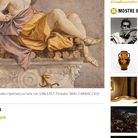
Visualizza tutte
MOSTRE I
pato riportato su tela, cm. 128x135.7. Firmato “ANN. CARRACCIUS
4
ogna