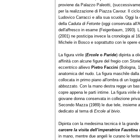
proviene da Palazzo Paleotti, (successivamen
per la realizzazione di Piazza Cavour. Il ciclo
Ludovico Carracci e alla sua scuola. Oggi la c
della
Caduta di Fetonte
(oggi conservata all'A
dell'affresco in esame (Feigenbaum, 1993). La 
(2001) ne posticipa invece la cronologia al 16
Michele in Bosco e soprattutto con le opere 
La figura virile (
Ercole
o
Paride
) dipinta a ol
affinità con alcune figure del fregio con
Storie
eccentrico allievo
Pietro Faccini
(Bologna, 1
anatomica del nudo. La figura maschile dalla v
collocata in primo piano all'ombra di un logg
abbozzato. Con la mano destra regge un baston
copre appena le parti intime. La figura virile
giovane donna conservata in collezione privat
Secondo Mazza (1989) le due tele, insieme a
dedicato al tema di
Ercole al bivio
.
Dipinta con la medesima tecnica è la grande 
carcere la visita dell'imperatrice Faustina
c
in mano, mentre due angeli le curano le ferite