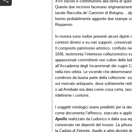
XVII secolo e contribuirono alla fama di questi
Queste due incisioni facevano originariament
tavole
Raccolta de’ Cammini di
Bologna… dipi
furono probabilmente aggiunte due stampe scio
Risparmio.
In mostra sono inoltre presenti alcuni dipinti d
contesti diversi e su vari supporti, conservati
Il composito patrimonio artistico, confluito ne
1936, testimonia l’interesse collezionistico s
appassionati committenti veri cultori delle be
all’Accademia degli Incamminati dei cugini Car
nella loro orbita. Le vicende che determinaro
condivise da buona parte della collezione: sop
sul mercato antiquario, dove solitamente ne
o ad Annibale era data come cosa certa, lasci
ridefinirne i contorni.
I soggetti mitologici erano prediletti per la de
come documenta l’affresco, staccato e applica
Apollo
realizzato da Ludovico e dalla sua equ
conservato nei depositi del museo. La pittura 
la
Caduta di Fetonte
,
Apollo e altre divinità d