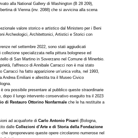
ervato alla National Gallery di Washington (B 28 209),
lbertina di Vienna (inv. 2088) che si avvicina alla scena
cezionale valore storico e artistico dal Ministero per i Beni
eni Archeologici, Architettonici, Artistici e Storici con
irenze nel settembre 2022, sono stati aggiudicati
ui collezione specializzata nella pittura bolognese ed
astello di San Martino in Soverzano nel Comune di Minerbio.
ietà, l'affresco di Annibale Carracci
non è mai stato
o Carracci ha fatto apparizione un’unica volta, nel 1993,
a Andrea Emiliani e allestita tra il Museo Civico
ologna.
o è ora possibile presentare al pubblico queste straordinarie
e, dopo il lungo intervento conservativo eseguito tra il 2023
io di Restauro Ottorino Nonfarmale
che le ha restituite a
sioni ad acquaforte di
Carlo Antonio Pisarri
(Bologna,
ito dalle
Collezioni d’Arte e di Storia della Fondazione
 che riproponevano queste opere circolarono numerose nel