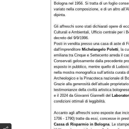
Bologna nel 1956. Si tratta di un foglio cons
variato nella composizione, e di un altro all’A
dipinta.
Gli affreschi sono stati dichiarati opere di ec
Culturali e Ambientali, Ufficio centrale per i B
decreto del 9/9/1996.
Posti in vendita presso una casa di aste di F
dall'imprenditore
Michelangelo Poletti
, la c
emiliana tra Cinque e Settecento arreda il c
Conservati gelosamente dalla precedente propr
esposto in pubblico, mentre quello di Ludovic
nella mostra monografica sull’artista curata d
Archeologico e la Pinacoteca nazionale di B
Grazie alla generosità dell’attuale proprietari
testimonianze della civiltà artistica bolognes
e il 2024 da Giovanni Giannelli del
Laborator
condizioni ottimali di leggibilità.
Accanto agli affreschi sono esposte due inci
1706 - 1790) tratte da essi, concesse in prest
Cassa di Risparmio in Bologna
. Le stampe