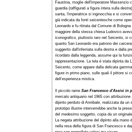
Faustina, moglie dell'imperatore Massenzio ch
guardia (raffigurati a figura intera sulla destra
santa, l'imperatrice si inginocchia e si conver
già indicata da fonti seicentesche come opera
Leonardo e fu ritirata dal Comune di Bologna 
maggiore della stessa chiesa Ludovico aveva
iconografico, piuttosto raro nel Seicento, si co
quanto San Leonardo era patrono dei carcerati
suggerito dall'inferriata sulla destra e dalla 
ricordato dalla leggenda, assume qui la funz
rappresentazione. La tela è stata dipinta da L
Seicento, come appare dalla delicata gamma
figure in primo piano, sulle quali il pittore si
dell’esperienza mistica.
Il piccolo rame
San Francesco d'Assisi in p
mercato antiquario nel 1965 con attribuzione 
dipinto perduto di Annibale, realizzata da un
prototipo illustre interverrebbe anche la pres
del medesimo soggetto, copia da un original
La negata attribuzione del dipinto alla mano 
nella resa della figura di San Francesco e dag
reso con pennellate veloci ma sicure.