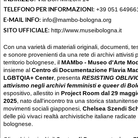
TELEFONO PER INFORMAZIONI:
+39 051 64966
E-MAIL INFO:
info@mambo-bologna.org
SITO UFFICIALE:
http://www.museibologna.it
Con una varietà di materiali originali, documenti, t
e sonore provenienti da una rete di archivi attivisti 
territorio bolognese, il
MAMbo - Museo d'Arte Mod
insieme al
Centro di Documentazione Flavia Ma
LGBTQIA+ Center
, presenta
RESISTING OBLIVIO
attivismo negli archivi femministi e queer di Bo
espositivo, allestito in
Project Room dal 29 maggi
2025
, nato dall’incontro tra una storica statunitens
movimenti sociali giapponesi,
Chelsea Szendi Sch
delle più vivaci realtà archivistiche italiane radicate n
bolognese.