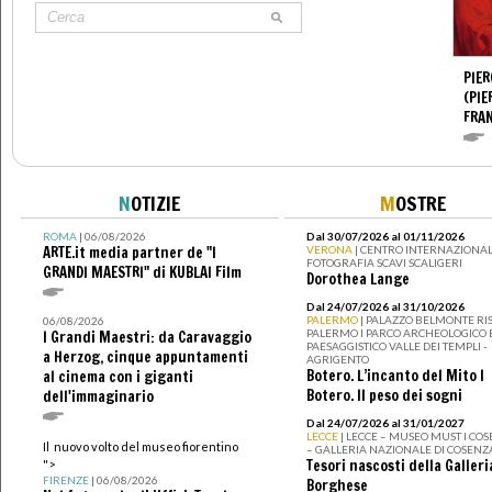
PIER
(PIE
FRA
N
OTIZIE
M
OSTRE
ROMA
| 06/08/2026
Dal 30/07/2026 al 01/11/2026
ARTE.it media partner de "I
VERONA
| CENTRO INTERNAZIONAL
FOTOGRAFIA SCAVI SCALIGERI
GRANDI MAESTRI" di KUBLAI Film
Dorothea Lange
Dal 24/07/2026 al 31/10/2026
PALERMO
| PALAZZO BELMONTE RIS
06/08/2026
PALERMO I PARCO ARCHEOLOGICO 
I Grandi Maestri: da Caravaggio
PAESAGGISTICO VALLE DEI TEMPLI -
a Herzog, cinque appuntamenti
AGRIGENTO
Botero. L’incanto del Mito I
al cinema con i giganti
Botero. Il peso dei sogni
dell'immaginario
Dal 24/07/2026 al 31/01/2027
LECCE
| LECCE – MUSEO MUST I CO
Il nuovo volto del museo fiorentino
– GALLERIA NAZIONALE DI COSENZ
Tesori nascosti della Galleri
">
FIRENZE
| 06/08/2026
Borghese