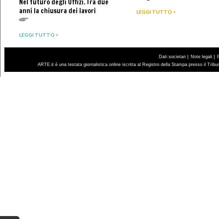
Nel futuro degli Uffizi. Tra due
anni la chiusura dei lavori
LEGGI TUTTO >
LEGGI TUTTO >
|
|
Dati societari
Note legali
ARTE.it è una testata giornalistica online iscritta al Registro della Stampa presso il Trib