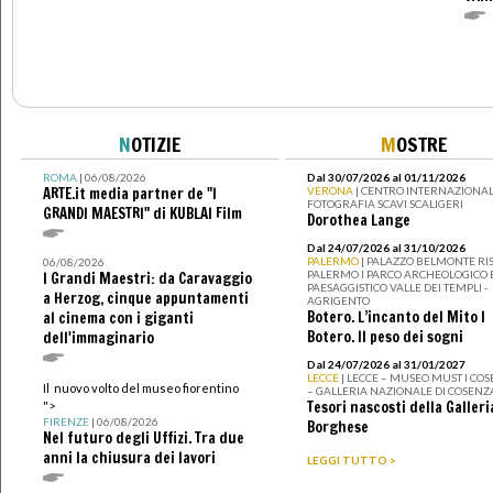
N
OTIZIE
M
OSTRE
ROMA
| 06/08/2026
Dal 30/07/2026 al 01/11/2026
ARTE.it media partner de "I
VERONA
| CENTRO INTERNAZIONAL
FOTOGRAFIA SCAVI SCALIGERI
GRANDI MAESTRI" di KUBLAI Film
Dorothea Lange
Dal 24/07/2026 al 31/10/2026
PALERMO
| PALAZZO BELMONTE RIS
06/08/2026
PALERMO I PARCO ARCHEOLOGICO 
I Grandi Maestri: da Caravaggio
PAESAGGISTICO VALLE DEI TEMPLI -
a Herzog, cinque appuntamenti
AGRIGENTO
Botero. L’incanto del Mito I
al cinema con i giganti
Botero. Il peso dei sogni
dell'immaginario
Dal 24/07/2026 al 31/01/2027
LECCE
| LECCE – MUSEO MUST I CO
Il nuovo volto del museo fiorentino
– GALLERIA NAZIONALE DI COSENZ
Tesori nascosti della Galleri
">
FIRENZE
| 06/08/2026
Borghese
Nel futuro degli Uffizi. Tra due
anni la chiusura dei lavori
LEGGI TUTTO >