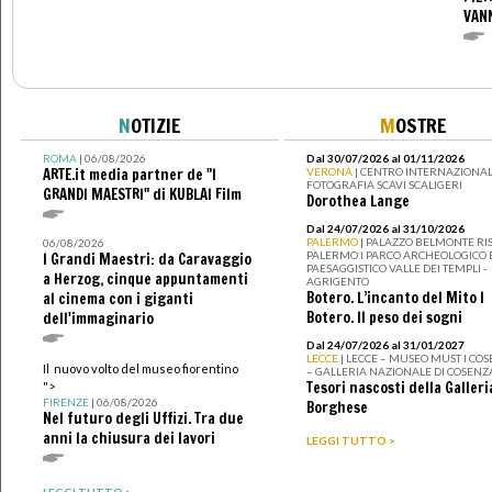
VAN
N
OTIZIE
M
OSTRE
ROMA
| 06/08/2026
Dal 30/07/2026 al 01/11/2026
ARTE.it media partner de "I
VERONA
| CENTRO INTERNAZIONAL
FOTOGRAFIA SCAVI SCALIGERI
GRANDI MAESTRI" di KUBLAI Film
Dorothea Lange
Dal 24/07/2026 al 31/10/2026
PALERMO
| PALAZZO BELMONTE RIS
06/08/2026
PALERMO I PARCO ARCHEOLOGICO 
I Grandi Maestri: da Caravaggio
PAESAGGISTICO VALLE DEI TEMPLI -
a Herzog, cinque appuntamenti
AGRIGENTO
Botero. L’incanto del Mito I
al cinema con i giganti
Botero. Il peso dei sogni
dell'immaginario
Dal 24/07/2026 al 31/01/2027
LECCE
| LECCE – MUSEO MUST I CO
Il nuovo volto del museo fiorentino
– GALLERIA NAZIONALE DI COSENZ
Tesori nascosti della Galleri
">
FIRENZE
| 06/08/2026
Borghese
Nel futuro degli Uffizi. Tra due
anni la chiusura dei lavori
LEGGI TUTTO >