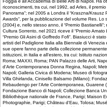
Foggia e all’Accademia di Belle Arti di Napoli. Ha o
riconoscimenti, tra cui, nel 1992, ad Arles, il pre
Panorama”; nel 2005 a Londra il “Kraszna/Krausz
Awards”, per la pubblicazione del volume Res. Lo s
(2004) e, nello stesso anno, il “Premio Bastianelli”
Cultura Sorrento, nel 2021 riceve il “Premio Amato L
“Premio Gli Asini di Goffredo Fofi”. Biasiucci è stato i
artisti del Padiglione Italia alla Biennale di Venezia
sue opere fanno parte della collezione permanente
istituzioni, in Italia e all’estero, tra cui: Istituto nazi
Roma; MAXXI, Roma; PAN Palazzo delle Arti, Na
d’Arte Contemporanea Donna Regina, Napoli; Metro
Napoli; Galleria Civica di Modena; Museo di fotog
Villa Ghirlanda, Cinisello Balsamo (Milano); Fond
Rebaudengo per l’Arte Contemporanea, Guarene 
Fondazione Banco di Napoli; Collezione Banca Uni
Bibliothèque nationale de France, Parigi; Maison 
Photographie, Parigi; Château d’Eau, Tolosa; Musé