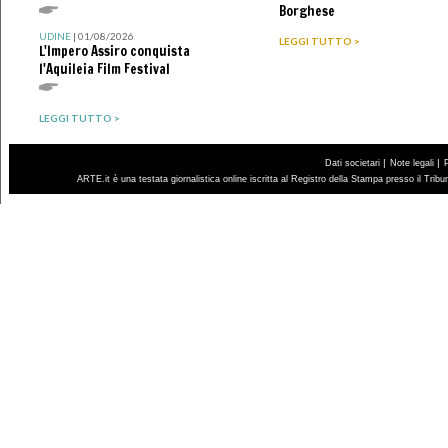
Borghese
UDINE
| 01/08/2026
LEGGI TUTTO >
L'Impero Assiro conquista
l'Aquileia Film Festival
LEGGI TUTTO >
|
|
Dati societari
Note legali
ARTE.it è una testata giornalistica online iscritta al Registro della Stampa presso il Trib