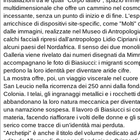
installazioni tra le quali "Corpo latteo", spazio imme
multidimensionale che offre un cammino nel cosmo
incessante, senza un punto di inizio e di fine. L'esp
arricchisce di dispositivi site-specific, come "Molti" 
dalle immagini, realizzate nel Museo di Antropologia
calchi facciali ripresi dall’antropologo Lidio Cipriani
alcuni paesi del Nordafrica. Il senso dei due monoli
Galleria viene rivelato dai numeri disegnati da Mi
accompagnano le foto di Biasiucci: i migranti scom
perdono la loro identità per diventare aride cifre.
La mostra offre, poi, un viaggio viscerale nel cuore 
San Leucio nella ricorrenza dei 250 anni dalla fond
Colonia. I telai, gli ingranaggi metallici e i rocchetti d
abbandonano la loro natura meccanica per diventar
una narrazione sospesa. Il lavoro di Biasiucci si co
materia, facendo riaffiorare i volti delle donne e gli
serico come tracce di un'identità mai perduta.
"Archetipi" è anche il titolo del volume dedicato ad