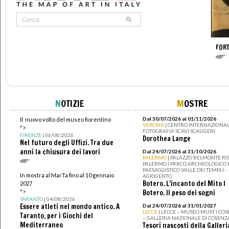
FOR
N
OTIZIE
M
OSTRE
Dal 30/07/2026 al 01/11/2026
Il nuovo volto del museo fiorentino
VERONA
| CENTRO INTERNAZIONAL
">
FOTOGRAFIA SCAVI SCALIGERI
FIRENZE
| 06/08/2026
Dorothea Lange
Nel futuro degli Uffizi. Tra due
anni la chiusura dei lavori
Dal 24/07/2026 al 31/10/2026
PALERMO
| PALAZZO BELMONTE RIS
PALERMO I PARCO ARCHEOLOGICO 
PAESAGGISTICO VALLE DEI TEMPLI -
In mostra al MarTa fino al 10 gennaio
AGRIGENTO
Botero. L’incanto del Mito I
2027
">
Botero. Il peso dei sogni
TARANTO
| 04/08/2026
Essere atleti nel mondo antico. A
Dal 24/07/2026 al 31/01/2027
LECCE
| LECCE – MUSEO MUST I CO
Taranto, per i Giochi del
– GALLERIA NAZIONALE DI COSENZ
Mediterraneo
Tesori nascosti della Galleri