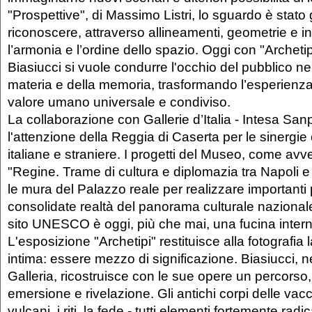
"Prospettive", di Massimo Listri, lo sguardo è stato
riconoscere, attraverso allineamenti, geometrie e i
l’armonia e l’ordine dello spazio. Oggi con "Archetip
Biasiucci si vuole condurre l'occhio del pubblico nel
materia e della memoria, trasformando l’esperienza 
valore umano universale e condiviso.
La collaborazione con Gallerie d’Italia - Intesa Sa
l'attenzione della Reggia di Caserta per le sinergie 
italiane e straniere. I progetti del Museo, come avv
"Regine. Trame di cultura e diplomazia tra Napoli e
le mura del Palazzo reale per realizzare importanti
consolidate realtà del panorama culturale nazional
sito UNESCO è oggi, più che mai, una fucina inter
L'esposizione "Archetipi" restituisce alla fotografia
intima: essere mezzo di significazione. Biasiucci, n
Galleria, ricostruisce con le sue opere un percorso,
emersione e rivelazione. Gli antichi corpi delle vacche,
vulcani, i riti, la fede - tutti elementi fortemente radica