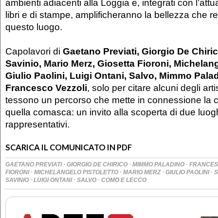
ambienti adiacenti alla Loggia e, integrati con l’attu
libri e di stampe, amplificheranno la bellezza che 
questo luogo.
Capolavori di
Gaetano Previati, Giorgio De Chiric
Savinio, Mario Merz, Giosetta Fioroni, Michelang
Giulio Paolini, Luigi Ontani, Salvo, Mimmo Pala
Francesco Vezzoli
, solo per citare alcuni degli artis
tessono un percorso che mette in connessione la 
quella comasca: un invito alla scoperta di due luog
rappresentativi.
SCARICA IL COMUNICATO IN PDF
·
·
·
GAETANO PREVIATI
GIORGIO DE CHIRICO
MIMMO PALADINO
FRANCES
·
·
·
·
FIORONI
MICHELANGELO PISTOLETTO
MARIO MERZ
GIULIO PAOLINI
·
·
·
SAVINIO
LUIGI ONTANI
SALVO
COMO E LECCO