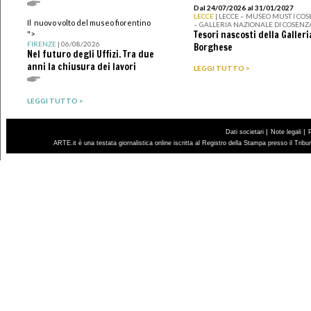
Dal 24/07/2026 al 31/01/2027
LECCE
| LECCE – MUSEO MUST I CO
Il nuovo volto del museo fiorentino
– GALLERIA NAZIONALE DI COSENZ
Tesori nascosti della Galleri
">
FIRENZE
| 06/08/2026
Borghese
Nel futuro degli Uffizi. Tra due
anni la chiusura dei lavori
LEGGI TUTTO >
LEGGI TUTTO >
|
|
Dati societari
Note legali
ARTE.it è una testata giornalistica online iscritta al Registro della Stampa presso il Trib