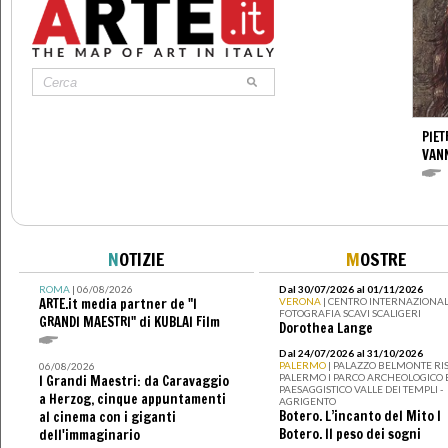
PIET
VAN
N
OTIZIE
M
OSTRE
ROMA
| 06/08/2026
Dal 30/07/2026 al 01/11/2026
ARTE.it media partner de "I
VERONA
| CENTRO INTERNAZIONAL
FOTOGRAFIA SCAVI SCALIGERI
GRANDI MAESTRI" di KUBLAI Film
Dorothea Lange
Dal 24/07/2026 al 31/10/2026
PALERMO
| PALAZZO BELMONTE RIS
06/08/2026
PALERMO I PARCO ARCHEOLOGICO 
I Grandi Maestri: da Caravaggio
PAESAGGISTICO VALLE DEI TEMPLI -
a Herzog, cinque appuntamenti
AGRIGENTO
Botero. L’incanto del Mito I
al cinema con i giganti
Botero. Il peso dei sogni
dell'immaginario