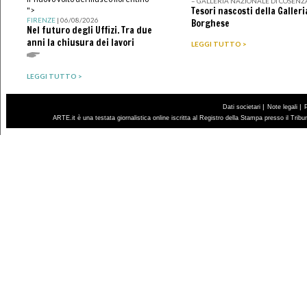
– GALLERIA NAZIONALE DI COSENZ
Tesori nascosti della Galleri
">
FIRENZE
| 06/08/2026
Borghese
Nel futuro degli Uffizi. Tra due
anni la chiusura dei lavori
LEGGI TUTTO >
LEGGI TUTTO >
|
|
Dati societari
Note legali
ARTE.it è una testata giornalistica online iscritta al Registro della Stampa presso il Trib