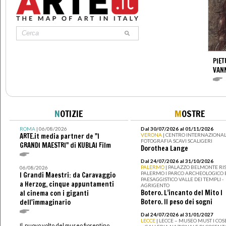
PIET
VAN
N
OTIZIE
M
OSTRE
ROMA
| 06/08/2026
Dal 30/07/2026 al 01/11/2026
ARTE.it media partner de "I
VERONA
| CENTRO INTERNAZIONAL
FOTOGRAFIA SCAVI SCALIGERI
GRANDI MAESTRI" di KUBLAI Film
Dorothea Lange
Dal 24/07/2026 al 31/10/2026
PALERMO
| PALAZZO BELMONTE RIS
06/08/2026
PALERMO I PARCO ARCHEOLOGICO 
I Grandi Maestri: da Caravaggio
PAESAGGISTICO VALLE DEI TEMPLI -
a Herzog, cinque appuntamenti
AGRIGENTO
Botero. L’incanto del Mito I
al cinema con i giganti
Botero. Il peso dei sogni
dell'immaginario
Dal 24/07/2026 al 31/01/2027
LECCE
| LECCE – MUSEO MUST I CO
Il nuovo volto del museo fiorentino