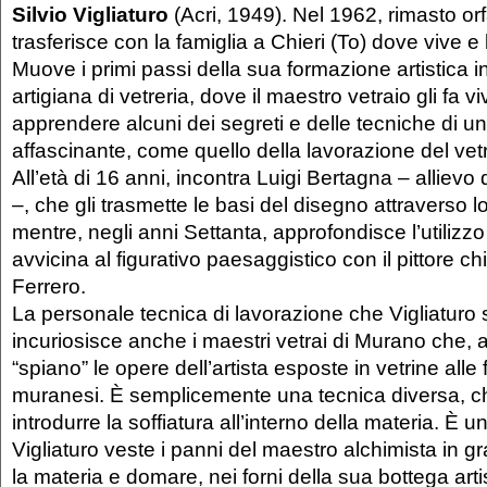
Silvio Vigliaturo
(Acri, 1949). Nel 1962, rimasto orf
trasferisce con la famiglia a Chieri (To) dove vive e 
Muove i primi passi della sua formazione artistica 
artigiana di vetreria, dove il maestro vetraio gli fa v
apprendere alcuni dei segreti e delle tecniche di u
affascinante, come quello della lavorazione del vet
All’età di 16 anni, incontra Luigi Bertagna – allie
–, che gli trasmette le basi del disegno attraverso lo
mentre, negli anni Settanta, approfondisce l’utilizzo
avvicina al figurativo paesaggistico con il pittore 
Ferrero.
La personale tecnica di lavorazione che Vigliaturo 
incuriosisce anche i maestri vetrai di Murano che, al
“spiano” le opere dell’artista esposte in vetrine al
muranesi. È semplicemente una tecnica diversa, che
introdurre la soffiatura all’interno della materia. È 
Vigliaturo veste i panni del maestro alchimista in g
la materia e domare, nei forni della sua bottega artis