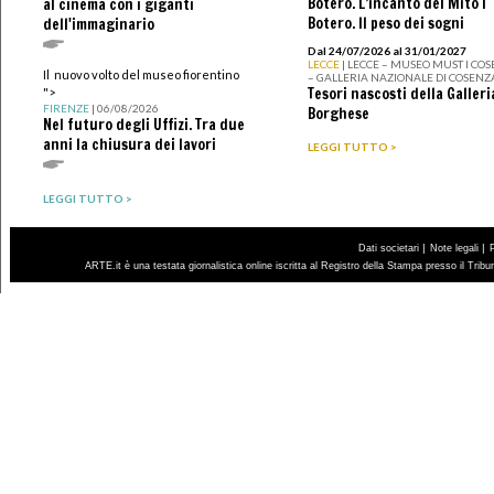
Botero. L’incanto del Mito I
al cinema con i giganti
Botero. Il peso dei sogni
dell'immaginario
Dal 24/07/2026 al 31/01/2027
LECCE
| LECCE – MUSEO MUST I CO
Il nuovo volto del museo fiorentino
– GALLERIA NAZIONALE DI COSENZ
Tesori nascosti della Galleri
">
FIRENZE
| 06/08/2026
Borghese
Nel futuro degli Uffizi. Tra due
anni la chiusura dei lavori
LEGGI TUTTO >
LEGGI TUTTO >
|
|
Dati societari
Note legali
ARTE.it è una testata giornalistica online iscritta al Registro della Stampa presso il Trib