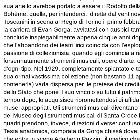
sua arte lo avrebbe portato a essere il Rodolfo dell
Bohème, quella, per intenderci, diretta dal ventino
Toscanini in scena al Regio di Torino il primo febb
la carriera di Evan Gorga, avviatasi con auspici tant
conclude inspiegabilmente appena cinque anni dop
che l'abbandono dei teatri lirici coincida con l'espl
passione di collezionista, quando egli comincia a r
forsennatamente strumenti musicali, opere d'arte, o
d'ogni tipo. Nel 1929, completamente spiantato e t
sua ormai vastissima collezione (non bastano 11 a
contenerla) vada dispersa per le pretese dei credito
dello Stato che pone il suo vincolo su tutto il patri
tempo dopo, lo acquisisce ripromettendosi di affidar
musei appropriati. Gli strumenti musicali diventano 
del Museo degli strumenti musicali di Santa Croce
quadri prendono, invece, direzioni diverse: confuso t
Testa anatomica, comprata da Gorga chissà dove.
che entra in scena Adalberto Pazzini, il medico ch