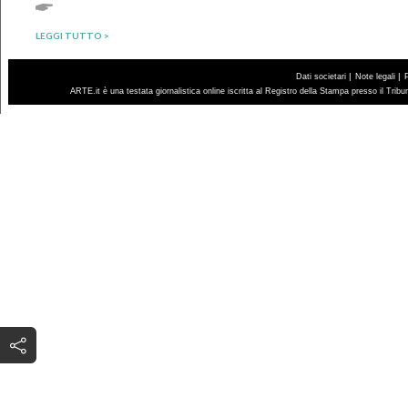
LEGGI TUTTO >
|
|
Dati societari
Note legali
ARTE.it è una testata giornalistica online iscritta al Registro della Stampa presso il Trib