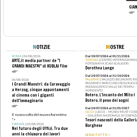
GIAN
N
OTIZIE
M
OSTRE
ROMA
| 06/08/2026
Dal 30/07/2026 al 01/11/2026
ARTE.it media partner de "I
VERONA
| CENTRO INTERNAZIONAL
FOTOGRAFIA SCAVI SCALIGERI
GRANDI MAESTRI" di KUBLAI Film
Dorothea Lange
Dal 24/07/2026 al 31/10/2026
PALERMO
| PALAZZO BELMONTE RIS
06/08/2026
PALERMO I PARCO ARCHEOLOGICO 
I Grandi Maestri: da Caravaggio
PAESAGGISTICO VALLE DEI TEMPLI -
a Herzog, cinque appuntamenti
AGRIGENTO
Botero. L’incanto del Mito I
al cinema con i giganti
Botero. Il peso dei sogni
dell'immaginario
Dal 24/07/2026 al 31/01/2027
LECCE
| LECCE – MUSEO MUST I CO
Il nuovo volto del museo fiorentino
– GALLERIA NAZIONALE DI COSENZ
Tesori nascosti della Galleri
">
FIRENZE
| 06/08/2026
Borghese
Nel futuro degli Uffizi. Tra due
anni la chiusura dei lavori
LEGGI TUTTO >