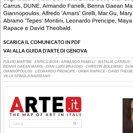
Carrus, DUNE, Armando Fanelli, Benna Gaean Mari
Giannopoulos, Alfredo 'Amars' Grelli, Mar.Gu, Mary 
Abramo 'Tepes' Montini, Leonardo Prencipe, Maya
Rapace e David Theobald.
SCARICA IL COMUNICATO IN PDF
VAI ALLA GUIDA D'ARTE DI GENOVA
·
·
·
·
FULVIO MARTINI
ENRICO BOVI
ARMANDO FANELLI
NATALIA CARRUS
·
·
·
BENNA GAEAN MARIS
GIAN LUIGI BRAGGIO
CHRISTIN BOLEWSKI
DU
·
·
·
GIANNOPOULOS
LEONARDO PRENCIPE
ORMA RAPACE
DAVID THEO
·
VILLA SPINOLA NARISANO