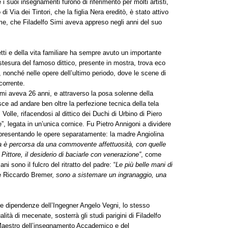
i suoi insegnamenti furono di riferimento per molti artisti,
di Via dei Tintori, che la figlia Nera ereditò, è stato attivo
me, che Filadelfo Simi aveva appreso negli anni del suo
fetti e della vita familiare ha sempre avuto un importante
 stesura del famoso dittico, presente in mostra, trova eco
li, nonché nelle opere dell’ultimo periodo, dove le scene di
corrente.
 Simi aveva 26 anni, e attraverso la posa solenne della
sce ad andare ben oltre la perfezione tecnica della tela
 Volle, rifacendosi al dittico dei Duchi di Urbino di Piero
”, legata in un’unica cornice. Fu Pietro Annigoni a dividere
, presentando le opere separatamente: la madre Angiolina
a è percorsa da una commovente affettuosità, con quelle
ittore, il desiderio di baciarle con venerazione”
, come
 sono il fulcro del ritratto del padre: “
Le più belle mani di
le Riccardo Bremer,
sono a sistemare un ingranaggio, una
le dipendenze dell’Ingegner Angelo Vegni, lo stesso
ità di mecenate, sosterrà gli studi parigini di Filadelfo
Maestro dell’insegnamento Accademico e del