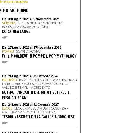
 le mostre a Lucca
N PRIMO PIANO
Dal 30 Luglio 2026 al 1 Novembre 2026
VERONA
| CENTRO INTERNAZIONALE DI
FOTOGRAFIA SCAVI SCALIGERI
DOROTHEA LANGE
Dal 27 Luglio 2026 al 27 Novembre 2026
POMPEI
| SCAVI DI POMPEI
PHILIP COLBERT IN POMPEII: POP MYTHOLOGY
Dal 24 Luglio 2026 al 31 Ottobre 2026
PALERMO
| PALAZZO BELMONTE RISO - PALERMO
I PARCO ARCHEOLOGICO E PAESAGGISTICO
VALLE DEI TEMPLI - AGRIGENTO
BOTERO. L’INCANTO DEL MITO I BOTERO. IL
PESO DEI SOGNI
Dal 24 Luglio 2026 al 31 Gennaio 2027
LECCE
| LECCE – MUSEO MUST I COSENZA –
GALLERIA NAZIONALE DI COSENZA
TESORI NASCOSTI DELLA GALLERIA BORGHESE
Dal 16 Luglio 2026 al 16 Ottobre 2026