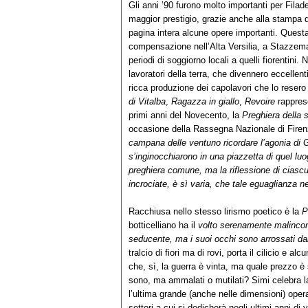
Gli anni ’90 furono molto importanti per Fila
maggior prestigio, grazie anche alla stampa 
pagina intera alcune opere importanti. Questa 
compensazione nell’Alta Versilia, a Stazzema, 
periodi di soggiorno locali a quelli fiorentini. 
lavoratori della terra, che divennero eccellent
ricca produzione dei capolavori che lo reser
di Vitalba
,
Ragazza in giallo
,
Revoire
rappres
primi anni del Novecento, la
Preghiera della 
occasione della Rassegna Nazionale di Firen
campana delle ventuno ricordare l’agonia di 
s’inginocchiarono in una piazzetta di quel lu
preghiera comune, ma la riflessione di ciascuna
incrociate, è sì varia, che tale eguaglianza
Racchiusa nello stesso lirismo poetico è la
P
botticelliano ha il
volto serenamente malinconic
seducente, ma i suoi occhi sono arrossati da
tralcio di fiori ma di rovi, porta il cilicio e al
che, sì, la guerra è vinta, ma quale prezzo è
sono, ma ammalati o mutilati? Simi celebra la
l’ultima grande (anche nelle dimensioni) opera 
settori a cui si dedicherà negli ultimi anni di v