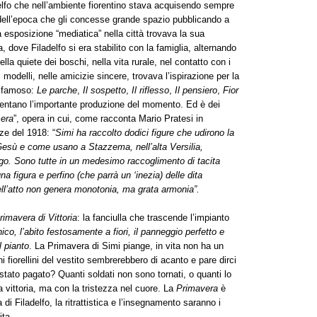
delfo che nell’ambiente fiorentino stava acquisendo sempre
dell’epoca che gli concesse grande spazio pubblicando a
esposizione “mediatica” nella città trovava la sua
dove Filadelfo si era stabilito con la famiglia, alternando
Nella quiete dei boschi, nella vita rurale, nel contatto con i
i modelli, nelle amicizie sincere, trovava l’ispirazione per la
o famoso:
Le parche
,
Il sospetto
,
Il riflesso
,
Il pensiero
,
Fior
entano l’importante produzione del momento. Ed è dei
sera
”, opera in cui, come racconta Mario Pratesi in
ze del 1918: “
Simi ha raccolto dodici figure che udirono la
Gesù e come usano a Stazzema, nell’alta Versilia,
ogo. Sono tutte in un medesimo raccoglimento di tacita
 figura e perfino (che parrà un ‘inezia) delle dita
 nell’atto non genera monotonia, ma grata armonia”.
rimavera di Vittoria
: la fanciulla che trascende l’impianto
o, l’abito festosamente a fiori, il panneggio perfetto e
l pianto
. La Primavera di Simi piange, in vita non ha un
cuni fiorellini del vestito sembrerebbero di acanto e pare dirci
 stato pagato? Quanti soldati non sono tornati, o quanti lo
 vittoria, ma con la tristezza nel cuore. La
Primavera
è
di Filadelfo, la ritrattistica e l’insegnamento saranno i
ita.