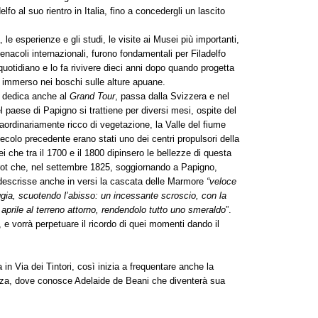
fo al suo rientro in Italia, fino a concedergli un lascito
le esperienze e gli studi, le visite ai Musei più importanti,
cenacoli internazionali, furono fondamentali per Filadelfo
quotidiano e lo fa rivivere dieci anni dopo quando progetta
a immerso nei boschi sulle alture apuane.
si dedica anche al
Grand Tour
, passa dalla Svizzera e nel
el paese di Papigno si trattiene per diversi mesi, ospite del
raordinariamente ricco di vegetazione, la Valle del fiume
colo precedente erano stati uno dei centri propulsori della
pei che tra il 1700 e il 1800 dipinsero le bellezze di questa
rot che, nel settembre 1825, soggiornando a Papigno,
 e descrisse anche in versi la cascata delle Marmore
“veloce
a, scuotendo l’abisso: un incessante scroscio, con la
aprile al terreno attorno, rendendolo tutto uno smeraldo
”.
a, e vorrà perpetuare il ricordo di quei momenti dando il
in Via dei Tintori, così inizia a frequentare anche la
zza, dove conosce Adelaide de Beani che diventerà sua