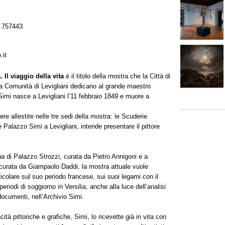
 757443
.it
. Il viaggio della vita
è il titolo della mostra che la Città di
a Comunità di Levigliani dedicano al grande maestro
 Simi nasce a Levigliani l’11 febbraio 1849 e muore a
e allestite nelle tre sedi della mostra: le Scuderie
alazzo Simi a Levigliani, intende presentare il pittore
a di Palazzo Strozzi, curata da Pietro Annigoni e a
 curata da Giampaolo Daddi, la mostra attuale vuole
colare sul suo periodo francese, sui suoi legami con il
riodi di soggiorno in Versilia, anche alla luce dell’analisi
documenti, nell’Archivio Simi.
tà pittoriche e grafiche, Simi, lo ricevette già in vita con