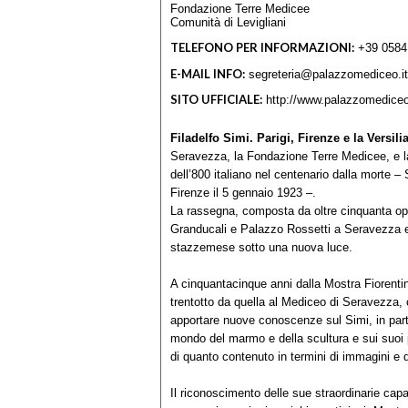
Fondazione Terre Medicee
Comunità di Levigliani
TELEFONO PER INFORMAZIONI:
+39 0584
E-MAIL INFO:
segreteria@palazzomediceo.it
SITO UFFICIALE:
http://www.palazzomediceo
Filadelfo Simi. Parigi, Firenze e la Versilia
Seravezza, la Fondazione Terre Medicee, e l
dell’800 italiano nel centenario dalla morte –
Firenze il 5 gennaio 1923 –.
La rassegna, composta da oltre cinquanta oper
Granducali e Palazzo Rossetti a Seravezza e P
stazzemese sotto una nuova luce.
A cinquantacinque anni dalla Mostra Fiorentin
trentotto da quella al Mediceo di Seravezza,
apportare nuove conoscenze sul Simi, in parti
mondo del marmo e della scultura e sui suoi pe
di quanto contenuto in termini di immagini e 
Il riconoscimento delle sue straordinarie capaci