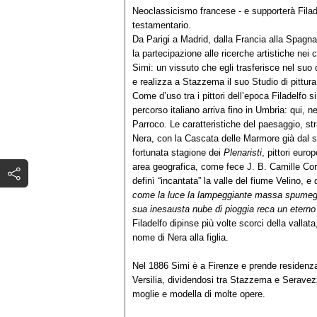
Neoclassicismo francese - e supporterà Filadel
testamentario.
Da Parigi a Madrid, dalla Francia alla Spagna, 
la partecipazione alle ricerche artistiche nei 
Simi: un vissuto che egli trasferisce nel suo 
e realizza a Stazzema il suo Studio di pittur
Come d’uso tra i pittori dell’epoca Filadelfo 
percorso italiano arriva fino in Umbria: qui, n
Parroco. Le caratteristiche del paesaggio, st
Nera, con la Cascata delle Marmore già dal se
fortunata stagione dei
Plenaristi
, pittori euro
area geografica, come fece J. B. Camille Co
definì “incantata” la valle del fiume Velino,
come la luce la lampeggiante massa spumeggi
sua inesausta nube di pioggia reca un eterno 
Filadelfo dipinse più volte scorci della vallat
nome di Nera alla figlia.
Nel 1886 Simi è a Firenze e prende residenza 
Versilia, dividendosi tra Stazzema e Serave
moglie e modella di molte opere.