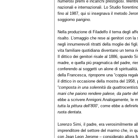
numerosi premi e incarichi prestigiosi. Mentre 
nazionali e internazionali. Lo Studio fiorentino 
fino al 1987, qui si insegnava il metodo Jero
soggiorno parigino.
Nella produzione di Filadelfo il tema degli af
risalto. L’omaggio che rese ai genitori con la
negli innumerevoli ritratti della moglie dei fig
vita familiare quotidiana diventano un tema ri
Il dittico dei genitori risale al 1886, quando
madre, e quella più pragmatica del padre, rie
conferendo ai soggetti un alone di spiritualità.
della Francesca, riproporre una “coppia regale
il dittico in occasione della mostra del 1958
“
composta in una solennità da quattrocentist
mani che paiono rendere palese, da parte del P
ebbe a scrivere Annigoni.Analogamente, le mani
tutta la pittura dell’800’
, come ebbe a definir
ruota dentata
.
Lorenzo Simi, il padre, era verosimilmente al
imprenditore del settore del marmo che, in qual
con Jean Leon Jerome – considerato allora 