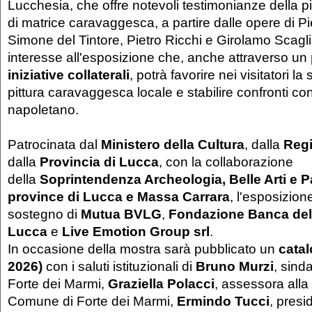
Lucchesia, che offre notevoli testimonianze della p
di matrice caravaggesca, a partire dalle opere di Pie
Simone del Tintore, Pietro Ricchi e Girolamo Scagl
interesse all'esposizione che, anche attraverso un
iniziative collaterali
, potrà favorire nei visitatori la
pittura caravaggesca locale e stabilire confronti co
napoletano.
Patrocinata dal
Ministero della Cultura
, dalla
Reg
dalla
Provincia di Lucca
, con la collaborazione
della
Soprintendenza Archeologia, Belle Arti e P
province di Lucca e Massa Carrara
, l'esposizion
sostegno di
Mutua BVLG
,
Fondazione Banca del
Lucca
e
Live Emotion Group srl
.
In occasione della mostra sarà pubblicato un
catal
2026)
con i saluti istituzionali di
Bruno Murzi
, sind
Forte dei Marmi,
Graziella Polacci
, assessora alla
Comune di Forte dei Marmi,
Ermindo Tucci
, presi