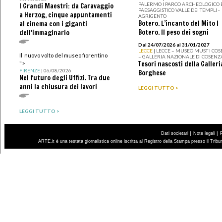
PALERMO I PARCO ARCHEOLOGICO 
I Grandi Maestri: da Caravaggio
PAESAGGISTICO VALLE DEI TEMPLI -
a Herzog, cinque appuntamenti
AGRIGENTO
Botero. L’incanto del Mito I
al cinema con i giganti
Botero. Il peso dei sogni
dell'immaginario
Dal 24/07/2026 al 31/01/2027
LECCE
| LECCE – MUSEO MUST I CO
Il nuovo volto del museo fiorentino
– GALLERIA NAZIONALE DI COSENZ
Tesori nascosti della Galleri
">
FIRENZE
| 06/08/2026
Borghese
Nel futuro degli Uffizi. Tra due
anni la chiusura dei lavori
LEGGI TUTTO >
LEGGI TUTTO >
|
|
Dati societari
Note legali
ARTE.it è una testata giornalistica online iscritta al Registro della Stampa presso il Trib