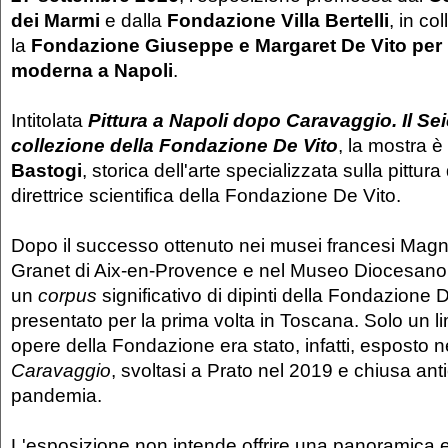
dei Marmi
e dalla
Fondazione Villa Bertelli
, in co
la
Fondazione Giuseppe e Margaret De Vito per la
moderna a Napoli
.
Intitolata
Pittura a Napoli dopo Caravaggio. Il Sei
collezione della Fondazione De Vito
, la mostra 
Bastogi
, storica dell'arte specializzata sulla pittur
direttrice scientifica della Fondazione De Vito.
Dopo il successo ottenuto nei musei francesi Magn
Granet di Aix-en-Provence e nel Museo Diocesano 
un
corpus
significativo di dipinti della Fondazione 
presentato per la prima volta in Toscana. Solo un li
opere della Fondazione era stato, infatti, esposto 
Caravaggio
, svoltasi a Prato nel 2019 e chiusa ant
pandemia.
L'esposizione non intende offrire una panoramica 