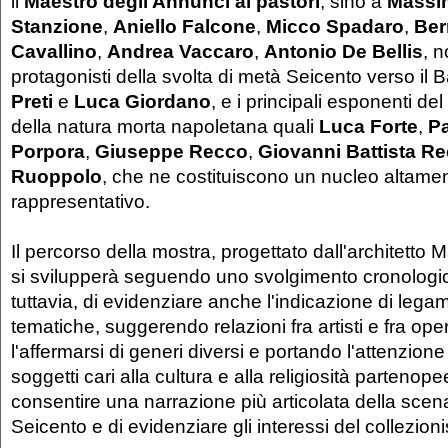
il
Maestro degli Annunci ai pastori
, sino a
Massi
Stanzione
,
Aniello Falcone
,
Micco Spadaro
,
Ber
Cavallino
,
Andrea Vaccaro
,
Antonio De Bellis
, 
protagonisti della svolta di metà Seicento verso il 
Preti
e
Luca Giordano
, e i principali esponenti de
della natura morta napoletana quali
Luca Forte
,
P
Porpora
,
Giuseppe Recco
,
Giovanni Battista R
Ruoppolo
, che ne costituiscono un nucleo altame
rappresentativo.
Il percorso della mostra, progettato dall'architetto
si svilupperà seguendo uno svolgimento cronologic
tuttavia, di evidenziare anche l'indicazione di leg
tematiche, suggerendo relazioni fra artisti e fra o
l'affermarsi di generi diversi e portando l'attenzione 
soggetti cari alla cultura e alla religiosità partenopee
consentire una narrazione più articolata della sce
Seicento e di evidenziare gli interessi del collezioni