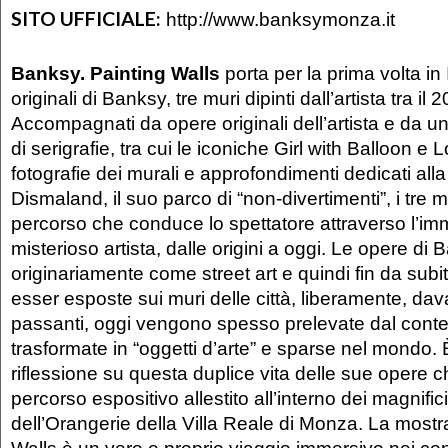
SITO UFFICIALE:
http://www.banksymonza.it
Banksy. Painting Walls
porta per la prima volta in 
originali di Banksy, tre muri dipinti dall’artista tra il 
Accompagnati da opere originali dell’artista e da u
di serigrafie, tra cui le iconiche Girl with Balloon e Lo
fotografie dei murali e approfondimenti dedicati all
Dismaland, il suo parco di “non-divertimenti”, i tre 
percorso che conduce lo spettatore attraverso l’im
misterioso artista, dalle origini a oggi. Le opere di B
originariamente come street art e quindi fin da subi
esser esposte sui muri delle città, liberamente, dava
passanti, oggi vengono spesso prelevate dal conte
trasformate in “oggetti d’arte” e sparse nel mondo. 
riflessione su questa duplice vita delle sue opere che
percorso espositivo allestito all’interno dei magnific
dell’Orangerie della Villa Reale di Monza. La most
Walls è un vero e proprio viaggio immersivo nei con