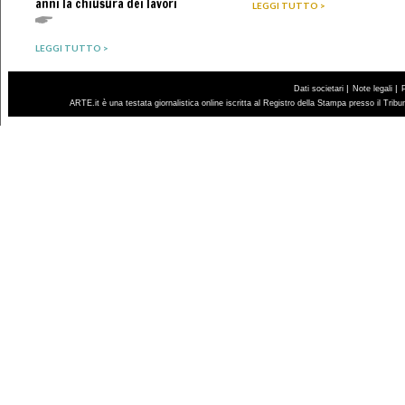
anni la chiusura dei lavori
LEGGI TUTTO >
LEGGI TUTTO >
|
|
Dati societari
Note legali
ARTE.it è una testata giornalistica online iscritta al Registro della Stampa presso il Trib