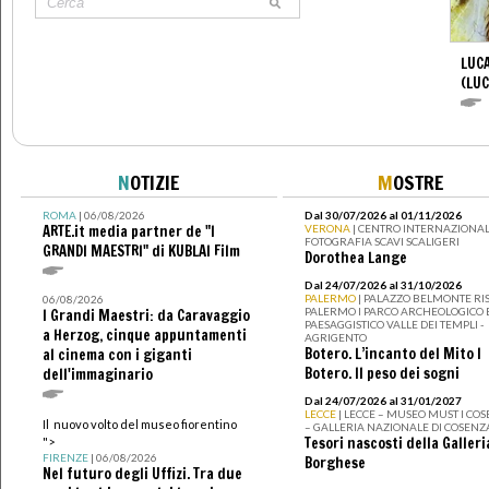
LUCA
(LUC
N
OTIZIE
M
OSTRE
ROMA
| 06/08/2026
Dal 30/07/2026 al 01/11/2026
ARTE.it media partner de "I
VERONA
| CENTRO INTERNAZIONAL
FOTOGRAFIA SCAVI SCALIGERI
GRANDI MAESTRI" di KUBLAI Film
Dorothea Lange
Dal 24/07/2026 al 31/10/2026
PALERMO
| PALAZZO BELMONTE RIS
06/08/2026
PALERMO I PARCO ARCHEOLOGICO 
I Grandi Maestri: da Caravaggio
PAESAGGISTICO VALLE DEI TEMPLI -
a Herzog, cinque appuntamenti
AGRIGENTO
Botero. L’incanto del Mito I
al cinema con i giganti
Botero. Il peso dei sogni
dell'immaginario
Dal 24/07/2026 al 31/01/2027
LECCE
| LECCE – MUSEO MUST I CO
Il nuovo volto del museo fiorentino
– GALLERIA NAZIONALE DI COSENZ
Tesori nascosti della Galleri
">
FIRENZE
| 06/08/2026
Borghese
Nel futuro degli Uffizi. Tra due