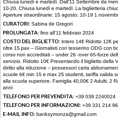
Chiusa lunedì e martedì. Dall'11 Settembre da mer
10-20. Chiusa lunedì e martedì. La biglietteria chiu
Aperture straordinarie: 15 agosto: 10-19 1 novemb
CURATORI:
Sabina de Gregori
PROLUNGATA:
fino all'11 febbraio 2024
COSTO DEL BIGLIETTO:
Intero 14€ Ridotto 12€ per
oltre 15 pax – Giornalisti con tesserino ODG con bol
corso non accreditati – under 26 -over 65-forze dell
servizio. Ridotto 10€ Presentando il biglietto della V
diritto alla riduzione – possessori carta abbonamen
scuole 6€ min 15 e max 25 studenti, tariffa valida so
alla scuola superiore. Famiglia 40,00€ 2 Adulti, 2 R
anni
TELEFONO PER PREVENDITA:
+39 039 2240024
TELEFONO PER INFORMAZIONI:
+39 331 214 9
E-MAIL INFO:
banksymonza@gmail.com