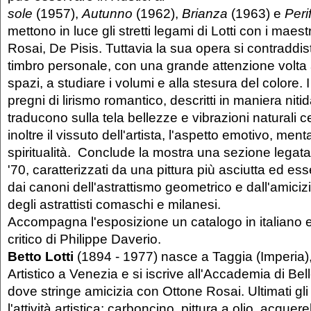
sole
(1957),
Autunno
(1962),
Brianza
(1963) e
Peri
mettono in luce gli stretti legami di Lotti con i maestr
Rosai, De Pisis. Tuttavia la sua opera si contraddi
timbro personale, con una grande attenzione volta 
spazi, a studiare i volumi e alla stesura del colore. 
pregni di lirismo romantico, descritti in maniera niti
traducono sulla tela bellezze e vibrazioni naturali 
inoltre il vissuto dell'artista, l'aspetto emotivo, menta
spiritualità. Conclude la mostra una sezione legata 
'70, caratterizzati da una pittura più asciutta ed es
dai canoni dell'astrattismo geometrico e dall'amiciz
degli astrattisti comaschi e milanesi.
Accompagna l'esposizione un catalogo in italiano e
critico di Philippe Daverio.
Betto Lotti
(1894 - 1977) nasce a Taggia (Imperia),
Artistico a Venezia e si iscrive all'Accademia di Bell
dove stringe amicizia con Ottone Rosai. Ultimati gli
l'attività artistica: carboncino, pittura a olio, acquer