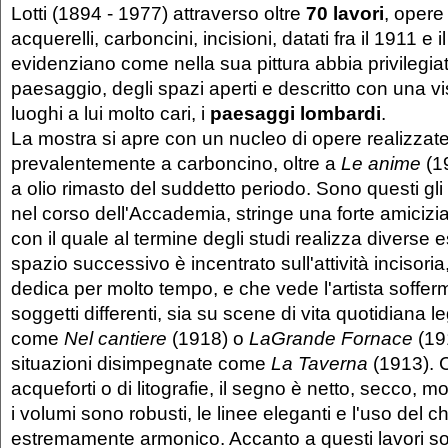
Lotti (1894 - 1977) attraverso oltre
70 lavori
, opere 
acquerelli, carboncini, incisioni, datati fra il 1911 e 
evidenziano come nella sua pittura abbia privilegiat
paesaggio, degli spazi aperti e descritto con una vi
luoghi a lui molto cari, i
paesaggi lombardi
.
La mostra si apre con un nucleo di opere realizzate
prevalentemente a carboncino, oltre a
Le anime
(1
a olio rimasto del suddetto periodo. Sono questi gli a
nel corso dell'Accademia, stringe una forte amicizi
con il quale al termine degli studi realizza diverse 
spazio successivo è incentrato sull'attività incisoria, 
dedica per molto tempo, e che vede l'artista soffer
soggetti differenti, sia su scene di vita quotidiana l
come
Nel cantiere
(1918) o
La
Grande Fornace
(191
situazioni disimpegnate come
La Taverna
(1913). Ch
acqueforti o di litografie, il segno è netto, secco, mo
i volumi sono robusti, le linee eleganti e l'uso del 
estremamente armonico. Accanto a questi lavori son