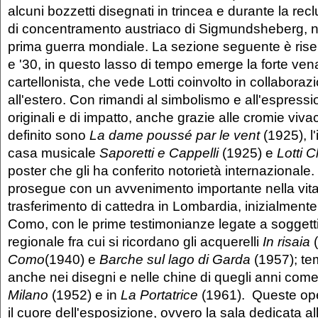
alcuni bozzetti disegnati in trincea e durante la re
di concentramento austriaco di Sigmundsheberg, ne
prima guerra mondiale. La sezione seguente è riser
e '30, in questo lasso di tempo emerge la forte vena 
cartellonista, che vede Lotti coinvolto in collaborazio
all'estero. Con rimandi al simbolismo e all'espress
originali e di impatto, anche grazie alle cromie vivaci
definito sono
La dame poussé par le vent
(1925), l'
casa musicale
Saporetti e Cappelli
(1925) e
Lotti 
poster che gli ha conferito notorietà internazionale.
prosegue con un avvenimento importante nella vita de
trasferimento di cattedra in Lombardia, inizialmente
Como, con le prime testimonianze legate a soggetti 
regionale fra cui si ricordano gli acquerelli
In risaia
(
Como
(1940) e
Barche sul lago di Garda
(1957); te
anche nei disegni e nelle chine di quegli anni com
Milano
(1952) e in
La Portatrice
(1961). Queste op
il cuore dell'esposizione, ovvero la sala dedicata all