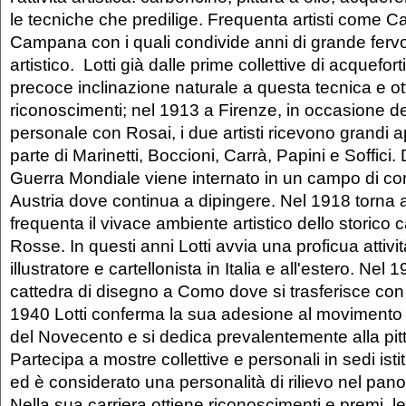
le tecniche che predilige. Frequenta artisti come Car
Campana con i quali condivide anni di grande fervo
artistico. Lotti già dalle prime collettive di acquefor
precoce inclinazione naturale a questa tecnica e ot
riconoscimenti; nel 1913 a Firenze, in occasione d
personale con Rosai, i due artisti ricevono grandi
parte di Marinetti, Boccioni, Carrà, Papini e Soffici
Guerra Mondiale viene internato in un campo di c
Austria dove continua a dipingere. Nel 1918 torna 
frequenta il vivace ambiente artistico dello storico 
Rosse. In questi anni Lotti avvia una proficua attività
illustratore e cartellonista in Italia e all'estero. Nel 
cattedra di disegno a Como dove si trasferisce con 
1940 Lotti conferma la sua adesione al movimento ar
del Novecento e si dedica prevalentemente alla pitt
Partecipa a mostre collettive e personali in sedi isti
ed è considerato una personalità di rilievo nel pa
Nella sua carriera ottiene riconoscimenti e premi, 