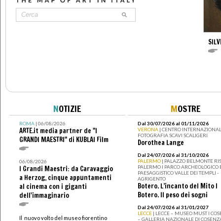
SILV
N
OTIZIE
M
OSTRE
ROMA
| 06/08/2026
Dal 30/07/2026 al 01/11/2026
ARTE.it media partner de "I
VERONA
| CENTRO INTERNAZIONAL
FOTOGRAFIA SCAVI SCALIGERI
GRANDI MAESTRI" di KUBLAI Film
Dorothea Lange
Dal 24/07/2026 al 31/10/2026
PALERMO
| PALAZZO BELMONTE RIS
06/08/2026
PALERMO I PARCO ARCHEOLOGICO 
I Grandi Maestri: da Caravaggio
PAESAGGISTICO VALLE DEI TEMPLI -
a Herzog, cinque appuntamenti
AGRIGENTO
Botero. L’incanto del Mito I
al cinema con i giganti
Botero. Il peso dei sogni
dell'immaginario
Dal 24/07/2026 al 31/01/2027
LECCE
| LECCE – MUSEO MUST I CO
Il nuovo volto del museo fiorentino
– GALLERIA NAZIONALE DI COSENZ