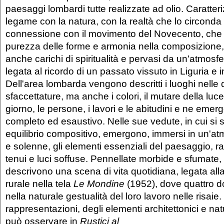
paesaggi lombardi tutte realizzate ad olio. Caratteri
legame con la natura, con la realtà che lo circonda e
connessione con il movimento del Novecento, che 
purezza delle forme e armonia nella composizione, 
anche carichi di spiritualità e pervasi da un'atmosf
legata al ricordo di un passato vissuto in Liguria e 
Dell'area lombarda vengono descritti i luoghi nelle d
sfaccettature, ma anche i colori, il mutare della luce
giorno, le persone, i lavori e le abitudini e ne eme
completo ed esaustivo. Nelle sue vedute, in cui si
equilibrio compositivo, emergono, immersi in un'at
e solenne, gli elementi essenziali del paesaggio, raf
tenui e luci soffuse. Pennellate morbide e sfumate, t
descrivono una scena di vita quotidiana, legata all
rurale nella tela
Le Mondine
(1952), dove quattro 
nella naturale gestualità del loro lavoro nelle risaie.
rappresentazioni, degli elementi architettonici e nat
può osservare in
Rustici al