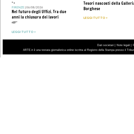
Tesori nascosti della Galleri
">
FIRENZE
| 06/08/2026
Borghese
Nel futuro degli Uffizi. Tra due
anni la chiusura dei lavori
LEGGI TUTTO >
LEGGI TUTTO >
|
|
Dati societari
Note legali
ARTE.it è una testata giornalistica online iscritta al Registro della Stampa presso il Trib