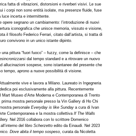
a fatta di vibrazioni, distorsioni e riverberi visivi. Le sue
cui i corpi non sono entità isolate, ma presenze fluide, fuse
 luce incerta e intermittente.
e opere segnano un cambiamento: l’introduzione di nuovi
pertura iconografica che unisce memoria, vissuto e visione,
il filosofo Federico Ferrari, citato dall’artista, si tratta di
turo convivono in un unico istante dipinto.
 una pittura “fuori fuoco” – fuzzy, come la definisce – che
esincronizzarsi dal tempo standard e a ritrovare un nuovo
ad allucinazioni sospese, sono istantanee del presente che
o tempo, aprono a nuove possibilità di visione.
Attualmente vive e lavora a Milano. Laureato in Ingegneria
i dedica poi esclusivamente alla pittura. Recentemente
 il Mart Museo d’Arte Moderna e Contemporanea di Trento
, prima mostra personale presso la Vin Gallery di Ho Chi
a mostra personale
Everyday is like Sunday
a cura di Ivan
Arte Contemporanea e la mostra collettiva
If The Walls
lery. Nel 2016 collabora con lo scrittore Domenico
all’interno del libro
Scherzetto
edito da Einaudi. Nel 2023
nico. Dove abita il tempo sospeso
, curata da Nicoletta