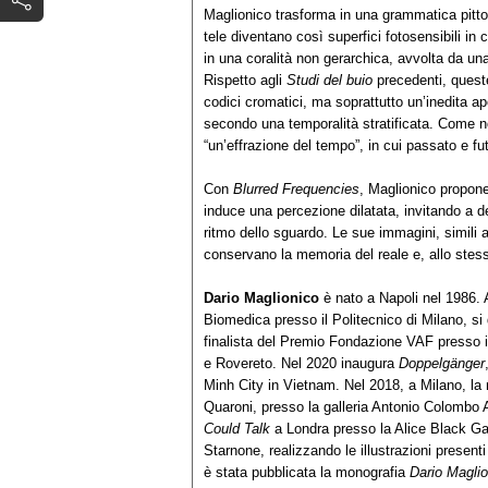
Maglionico trasforma in una grammatica pittoric
tele diventano così superfici fotosensibili in 
in una coralità non gerarchica, avvolta da una
Rispetto agli
Studi del buio
precedenti, quest
codici cromatici, ma soprattutto un’inedita a
secondo una temporalità stratificata. Come nota 
“un’effrazione del tempo”, in cui passato e fu
Con
Blurred Frequencies
, Maglionico propone
induce una percezione dilatata, invitando a d
ritmo dello sguardo. Le sue immagini, simili 
conservano la memoria del reale e, allo stess
Dario Maglionico
è nato a Napoli nel 1986. 
Biomedica presso il Politecnico di Milano, s
finalista del Premio Fondazione VAF presso
e Rovereto. Nel 2020 inaugura
Doppelgänger
Minh City in Vietnam. Nel 2018, a Milano, l
Quaroni, presso la galleria Antonio Colombo 
Could Talk
a Londra presso la Alice Black Gal
Starnone, realizzando le illustrazioni presenti 
è stata pubblicata la monografia
Dario Maglio