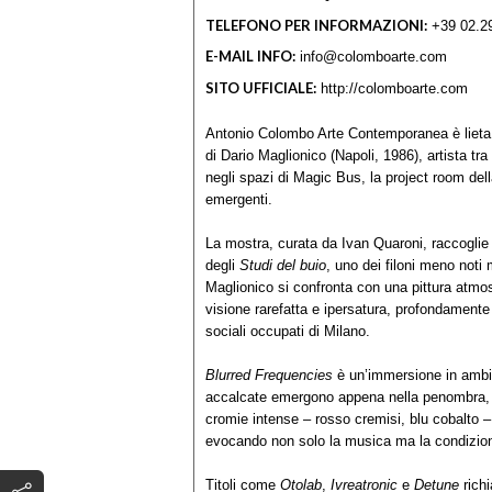
TELEFONO PER INFORMAZIONI:
+39 02.2
E-MAIL INFO:
info@colomboarte.com
SITO UFFICIALE:
http://colomboarte.com
Antonio Colombo Arte Contemporanea è lieta
di Dario Maglionico (Napoli, 1986), artista tra 
negli spazi di Magic Bus, la project room dell
emergenti.
La mostra, curata da Ivan Quaroni, raccoglie u
degli
Studi del buio
, uno dei filoni meno noti
Maglionico si confronta con una pittura atmosf
visione rarefatta e ipersatura, profondamente 
sociali occupati di Milano.
Blurred Frequencies
è un’immersione in ambien
accalcate emergono appena nella penombra, c
cromie intense – rosso cremisi, blu cobalto 
evocando non solo la musica ma la condizione 
Titoli come
Otolab
,
Ivreatronic
e
Detune
richi