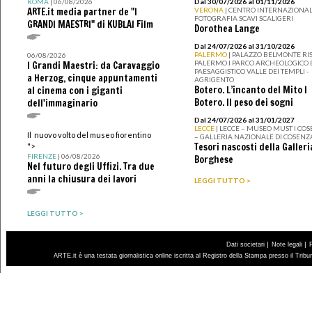
ROMA
| 06/08/2026
Dal 30/07/2026 al 01/11/2026
ARTE.it media partner de "I
VERONA
| CENTRO INTERNAZIONAL
FOTOGRAFIA SCAVI SCALIGERI
GRANDI MAESTRI" di KUBLAI Film
Dorothea Lange
Dal 24/07/2026 al 31/10/2026
PALERMO
| PALAZZO BELMONTE RIS
06/08/2026
PALERMO I PARCO ARCHEOLOGICO 
I Grandi Maestri: da Caravaggio
PAESAGGISTICO VALLE DEI TEMPLI -
a Herzog, cinque appuntamenti
AGRIGENTO
Botero. L’incanto del Mito I
al cinema con i giganti
Botero. Il peso dei sogni
dell'immaginario
Dal 24/07/2026 al 31/01/2027
LECCE
| LECCE – MUSEO MUST I CO
Il nuovo volto del museo fiorentino
– GALLERIA NAZIONALE DI COSENZ
Tesori nascosti della Galleri
">
FIRENZE
| 06/08/2026
Borghese
Nel futuro degli Uffizi. Tra due
anni la chiusura dei lavori
LEGGI TUTTO >
LEGGI TUTTO >
|
|
Dati societari
Note legali
ARTE.it è una testata giornalistica online iscritta al Registro della Stampa presso il Trib