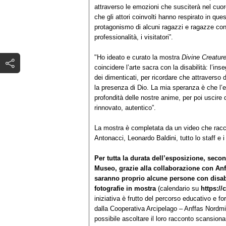
attraverso le emozioni che susciterà nel cuore 
che gli attori coinvolti hanno respirato in qu
protagonismo di alcuni ragazzi e ragazze co
professionalità, i visitatori”.
"Ho ideato e curato la mostra
Divine Creatur
coincidere l’arte sacra con la disabilità: l’in
dei dimenticati, per ricordare che attraverso d
la presenza di Dio. La mia speranza è che l’
profondità delle nostre anime, per poi uscir
rinnovato, autentico”.
La mostra è completata da un video che racc
Antonacci, Leonardo Baldini, tutto lo staff e i
Per tutta la durata dell’esposizione, secon
Museo, grazie alla collaborazione con Anff
saranno proprio alcune persone con disabil
fotografie in mostra
(calendario su
https://
iniziativa è frutto del percorso educativo e f
dalla Cooperativa Arcipelago – Anffas Nordmi
possibile ascoltare il loro racconto scansion