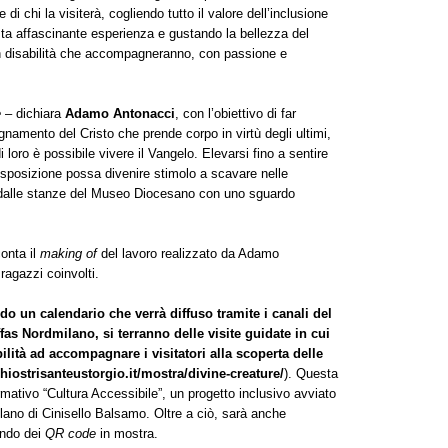
di chi la visiterà, cogliendo tutto il valore dell’inclusione
esta affascinante esperienza e gustando la bellezza del
n disabilità che accompagneranno, con passione e
e
– dichiara
Adamo Antonacci
, con l’obiettivo di far
segnamento del Cristo che prende corpo in virtù degli ultimi,
i loro è possibile vivere il Vangelo. Elevarsi fino a sentire
esposizione possa divenire stimolo a scavare nelle
e dalle stanze del Museo Diocesano con uno sguardo
onta il
making of
del lavoro realizzato da Adamo
 ragazzi coinvolti.
do un calendario che verrà diffuso tramite i canali del
as Nordmilano, si terranno delle visite guidate in cui
ità ad accompagnare i visitatori alla scoperta delle
chiostrisanteustorgio.it/mostra/divine-creature/
). Questa
ormativo “Cultura Accessibile”, un progetto inclusivo avviato
lano di Cinisello Balsamo. Oltre a ciò, sarà anche
ando dei
QR code
in mostra.