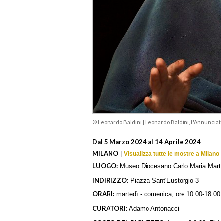
© Leonardo Baldini
|
Leonardo Baldini, L'Annunciat
Dal 5 Marzo 2024 al 14 Aprile 2024
MILANO
|
Visualizza tutte le mostre a Milano
LUOGO:
Museo Diocesano Carlo Maria Marti
INDIRIZZO:
Piazza Sant'Eustorgio 3
ORARI:
martedì - domenica, ore 10.00-18.00
CURATORI:
Adamo Antonacci