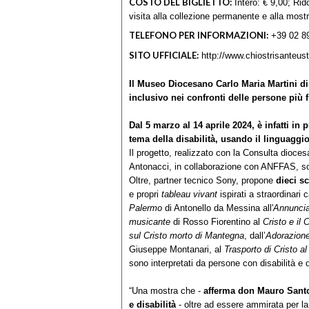
COSTO DEL BIGLIETTO:
Intero: € 9,00; Rido
visita alla collezione permanente e alla most
TELEFONO PER INFORMAZIONI:
+39 02 8
SITO UFFICIALE:
http://www.chiostrisanteusto
Il Museo Diocesano Carlo Maria Martini di
inclusivo nei confronti delle persone più fr
Dal 5 marzo al 14 aprile 2024, è infatti i
tema della disabilità, usando il linguaggio
Il progetto, realizzato con la Consulta dioce
Antonacci, in collaborazione con ANFFAS, so
Oltre, partner tecnico Sony, propone
dieci sc
e propri
tableau vivant
ispirati a straordinari 
Palermo
di Antonello da Messina all'
Annuncia
musicante
di Rosso Fiorentino al
Cristo e il 
sul Cristo morto di Mantegna
, dall’
Adorazion
Giuseppe Montanari, al
Trasporto di Cristo al
sono interpretati da persone con disabilità e da
“Una mostra che -
afferma don Mauro Santo
e disabilità
- oltre ad essere ammirata per la