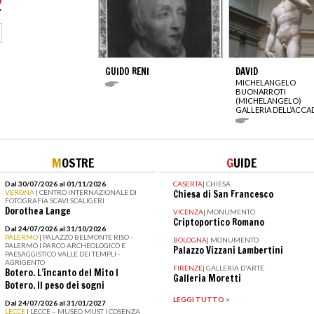
GUIDO RENI
DAVID
MICHELANGELO
BUONARROTI
(MICHELANGELO)
GALLERIA DELL’ACCA
M
OSTRE
G
UIDE
Dal 30/07/2026 al 01/11/2026
CASERTA
|
CHIESA
VERONA
| CENTRO INTERNAZIONALE DI
Chiesa di San Francesco
FOTOGRAFIA SCAVI SCALIGERI
Dorothea Lange
VICENZA
|
MONUMENTO
Criptoportico Romano
Dal 24/07/2026 al 31/10/2026
PALERMO
| PALAZZO BELMONTE RISO -
BOLOGNA
|
MONUMENTO
PALERMO I PARCO ARCHEOLOGICO E
Palazzo Vizzani Lambertini
PAESAGGISTICO VALLE DEI TEMPLI -
AGRIGENTO
FIRENZE
|
GALLERIA D'ARTE
Botero. L’incanto del Mito I
Galleria Moretti
Botero. Il peso dei sogni
LEGGI TUTTO >
Dal 24/07/2026 al 31/01/2027
LECCE
| LECCE – MUSEO MUST I COSENZA