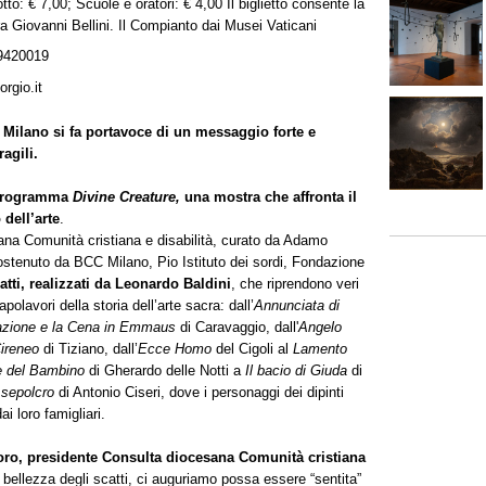
tto: € 7,00; Scuole e oratori: € 4,00 Il biglietto consente la
ra Giovanni Bellini. Il Compianto dai Musei Vaticani
9420019
rgio.it
 Milano si fa portavoce di un messaggio forte e
agili.
n programma
Divine Creature,
una mostra che affronta il
 dell’arte
.
sana Comunità cristiana e disabilità, curato da Adamo
stenuto da BCC Milano, Pio Istituto dei sordi, Fondazione
atti, realizzati da Leonardo Baldini
, che riprendono veri
capolavori della storia dell’arte sacra: dall’
Annunciata di
zione e la Cena in Emmaus
di Caravaggio, dall'
Angelo
Cireneo
di Tiziano, dall’
Ecce Homo
del Cigoli al
Lamento
e del Bambino
di Gherardo delle Notti a
Il bacio di Giuda
di
 sepolcro
di Antonio Ciseri, dove i personaggi dei dipinti
i loro famigliari.
ro, presidente Consulta diocesana Comunità cristiana
 bellezza degli scatti, ci auguriamo possa essere “sentita”