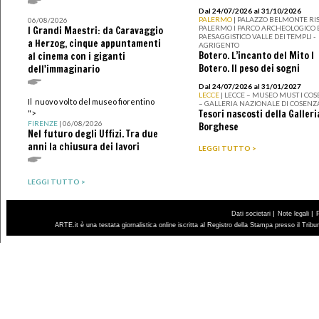
Dal 24/07/2026 al 31/10/2026
PALERMO
| PALAZZO BELMONTE RIS
06/08/2026
PALERMO I PARCO ARCHEOLOGICO 
I Grandi Maestri: da Caravaggio
PAESAGGISTICO VALLE DEI TEMPLI -
a Herzog, cinque appuntamenti
AGRIGENTO
Botero. L’incanto del Mito I
al cinema con i giganti
Botero. Il peso dei sogni
dell'immaginario
Dal 24/07/2026 al 31/01/2027
LECCE
| LECCE – MUSEO MUST I CO
Il nuovo volto del museo fiorentino
– GALLERIA NAZIONALE DI COSENZ
Tesori nascosti della Galleri
">
FIRENZE
| 06/08/2026
Borghese
Nel futuro degli Uffizi. Tra due
anni la chiusura dei lavori
LEGGI TUTTO >
LEGGI TUTTO >
|
|
Dati societari
Note legali
ARTE.it è una testata giornalistica online iscritta al Registro della Stampa presso il Trib