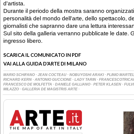
d'artista.
Durante il periodo della mostra saranno organizzati
personalità del mondo dell'arte, dello spettacolo, d
giornalisti che sapranno dare una lettura interessa
Sul sito della galleria verranno pubblicate le date. G
ingresso libero.
SCARICA IL COMUNICATO IN PDF
VAI ALLA GUIDA D'ARTE DI MILANO
·
·
·
MARIO SCHIFANO
JEAN COCTEAU
NOBUYOSHI ARAKI
PLINIO MARTEL
·
·
·
RICHARD KERN
ANTONIO GUCCIONE
LADY TARIN
FRANCESCOTRICA
·
·
·
FRANCESCO DE MOLFETTA
DANIELE GALLIANO
PETER KLASEN
FULV
·
·
MILAZZO
GALLERIA DE MAGISTRIS ARTE