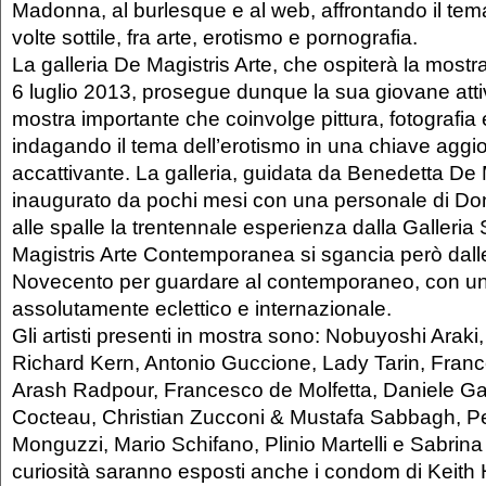
Madonna, al burlesque e al web, affrontando il tema
volte sottile, fra arte, erotismo e pornografia.
La galleria De Magistris Arte, che ospiterà la mostr
6 luglio 2013, prosegue dunque la sua giovane atti
mostra importante che coinvolge pittura, fotografia 
indagando il tema dell’erotismo in una chiave aggi
accattivante. La galleria, guidata da Benedetta De 
inaugurato da pochi mesi con una personale di Don
alle spalle la trentennale esperienza dalla Galleria
Magistris Arte Contemporanea si sgancia però dall
Novecento per guardare al contemporaneo, con un 
assolutamente eclettico e internazionale.
Gli artisti presenti in mostra sono: Nobuyoshi Araki
Richard Kern, Antonio Guccione, Lady Tarin, Franc
Arash Radpour, Francesco de Molfetta, Daniele Ga
Cocteau, Christian Zucconi & Mustafa Sabbagh, Pe
Monguzzi, Mario Schifano, Plinio Martelli e Sabrina 
curiosità saranno esposti anche i condom di Keith H