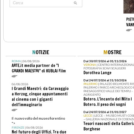
PIET
VAN
N
OTIZIE
M
OSTRE
ROMA
| 06/08/2026
Dal 30/07/2026 al 01/11/2026
ARTE.it media partner de "I
VERONA
| CENTRO INTERNAZIONAL
FOTOGRAFIA SCAVI SCALIGERI
GRANDI MAESTRI" di KUBLAI Film
Dorothea Lange
Dal 24/07/2026 al 31/10/2026
PALERMO
| PALAZZO BELMONTE RIS
06/08/2026
PALERMO I PARCO ARCHEOLOGICO 
I Grandi Maestri: da Caravaggio
PAESAGGISTICO VALLE DEI TEMPLI -
a Herzog, cinque appuntamenti
AGRIGENTO
Botero. L’incanto del Mito I
al cinema con i giganti
Botero. Il peso dei sogni
dell'immaginario
Dal 24/07/2026 al 31/01/2027
LECCE
| LECCE – MUSEO MUST I CO
Il nuovo volto del museo fiorentino
– GALLERIA NAZIONALE DI COSENZ
Tesori nascosti della Galleri
">
FIRENZE
| 06/08/2026
Borghese
Nel futuro degli Uffizi. Tra due