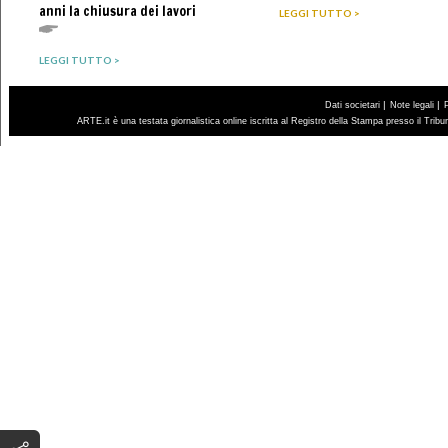
anni la chiusura dei lavori
LEGGI TUTTO >
LEGGI TUTTO >
|
|
Dati societari
Note legali
ARTE.it è una testata giornalistica online iscritta al Registro della Stampa presso il Trib