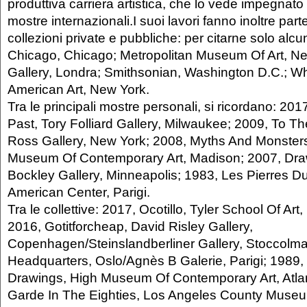
produttiva carriera artistica, che lo vede impegnato 
mostre internazionali.I suoi lavori fanno inoltre par
collezioni private e pubbliche: per citarne solo alcun
Chicago, Chicago; Metropolitan Museum Of Art, Ne
Gallery, Londra; Smithsonian, Washington D.C.; 
American Art, New York.
Tra le principali mostre personali, si ricordano: 2
Past, Tory Folliard Gallery, Milwaukee; 2009, To T
Ross Gallery, New York; 2008, Myths And Monster
Museum Of Contemporary Art, Madison; 2007, Dra
Bockley Gallery, Minneapolis; 1983, Les Pierres D
American Center, Parigi.
Tra le collettive: 2017, Ocotillo, Tyler School Of Art,
2016, Gotitforcheap, David Risley Gallery,
Copenhagen/Steinslandberliner Gallery, Stoccolm
Headquarters, Oslo/Agnès B Galerie, Parigi; 1989
Drawings, High Museum Of Contemporary Art, Atlan
Garde In The Eighties, Los Angeles County Museu