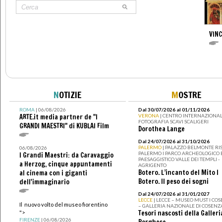
VIN
N
OTIZIE
M
OSTRE
ROMA
| 06/08/2026
Dal 30/07/2026 al 01/11/2026
ARTE.it media partner de "I
VERONA
| CENTRO INTERNAZIONAL
FOTOGRAFIA SCAVI SCALIGERI
GRANDI MAESTRI" di KUBLAI Film
Dorothea Lange
Dal 24/07/2026 al 31/10/2026
PALERMO
| PALAZZO BELMONTE RIS
06/08/2026
PALERMO I PARCO ARCHEOLOGICO 
I Grandi Maestri: da Caravaggio
PAESAGGISTICO VALLE DEI TEMPLI -
a Herzog, cinque appuntamenti
AGRIGENTO
Botero. L’incanto del Mito I
al cinema con i giganti
Botero. Il peso dei sogni
dell'immaginario
Dal 24/07/2026 al 31/01/2027
LECCE
| LECCE – MUSEO MUST I CO
Il nuovo volto del museo fiorentino
– GALLERIA NAZIONALE DI COSENZ
Tesori nascosti della Galleri
">
FIRENZE
| 06/08/2026