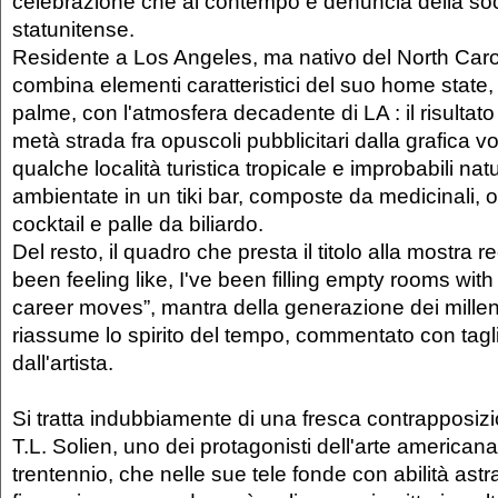
celebrazione che al contempo è denuncia della so
statunitense.
Residente a Los Angeles, ma nativo del North Carol
combina elementi caratteristici del suo home state,
palme, con l'atmosfera decadente di LA : il risultat
metà strada fra opuscoli pubblicitari dalla grafica v
qualche località turistica tropicale e improbabili na
ambientate in un tiki bar, composte da medicinali, o
cocktail e palle da biliardo.
Del resto, il quadro che presta il titolo alla mostra reci
been feeling like, I've been filling empty rooms wit
career moves”, mantra della generazione dei millen
riassume lo spirito del tempo, commentato con tagli
dall'artista.
Si tratta indubbiamente di una fresca contrapposizio
T.L. Solien, uno dei protagonisti dell'arte americana
trentennio, che nelle sue tele fonde con abilità astr