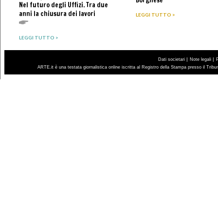
Borghese
Nel futuro degli Uffizi. Tra due
anni la chiusura dei lavori
LEGGI TUTTO >
LEGGI TUTTO >
|
|
Dati societari
Note legali
ARTE.it è una testata giornalistica online iscritta al Registro della Stampa presso il Trib