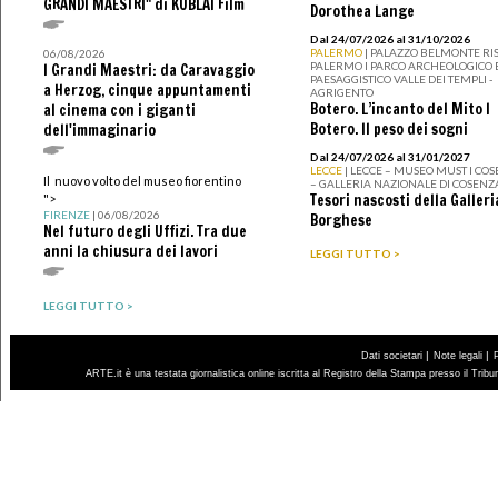
GRANDI MAESTRI" di KUBLAI Film
Dorothea Lange
Dal 24/07/2026 al 31/10/2026
PALERMO
| PALAZZO BELMONTE RIS
06/08/2026
PALERMO I PARCO ARCHEOLOGICO 
I Grandi Maestri: da Caravaggio
PAESAGGISTICO VALLE DEI TEMPLI -
a Herzog, cinque appuntamenti
AGRIGENTO
Botero. L’incanto del Mito I
al cinema con i giganti
Botero. Il peso dei sogni
dell'immaginario
Dal 24/07/2026 al 31/01/2027
LECCE
| LECCE – MUSEO MUST I CO
Il nuovo volto del museo fiorentino
– GALLERIA NAZIONALE DI COSENZ
Tesori nascosti della Galleri
">
FIRENZE
| 06/08/2026
Borghese
Nel futuro degli Uffizi. Tra due
anni la chiusura dei lavori
LEGGI TUTTO >
LEGGI TUTTO >
|
|
Dati societari
Note legali
ARTE.it è una testata giornalistica online iscritta al Registro della Stampa presso il Trib