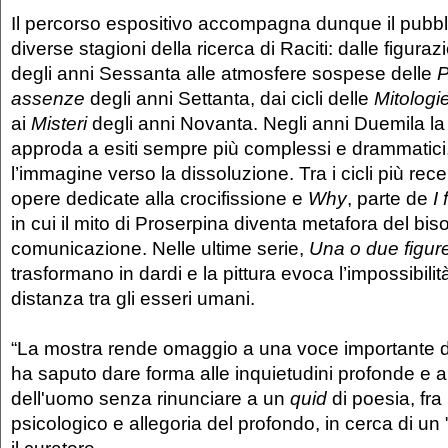
Il percorso espositivo accompagna dunque il pubbli
diverse stagioni della ricerca di Raciti: dalle figur
degli anni Sessanta alle atmosfere sospese delle
P
assenze
degli anni Settanta, dai cicli delle
Mitologi
ai
Misteri
degli anni Novanta. Negli anni Duemila la p
approda a esiti sempre più complessi e drammatic
l’immagine verso la dissoluzione. Tra i cicli più rece
opere dedicate alla crocifissione e
Why
, parte de
I
in cui il mito di Proserpina diventa metafora del b
comunicazione. Nelle ultime serie,
Una o due figur
trasformano in dardi e la pittura evoca l’impossibilità
distanza tra gli esseri umani.
“La mostra rende omaggio a una voce importante 
ha saputo dare forma alle inquietudini profonde e 
dell'uomo senza rinunciare a un
quid
di poesia, fra
psicologico e allegoria del profondo, in cerca di un 
il curatore.