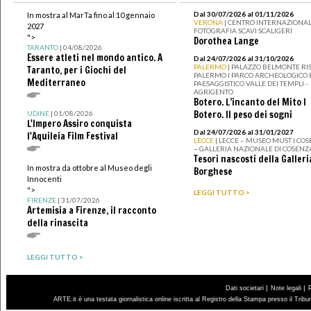
Dal 30/07/2026 al 01/11/2026
In mostra al MarTa fino al 10 gennaio
VERONA
| CENTRO INTERNAZIONAL
2027
FOTOGRAFIA SCAVI SCALIGERI
">
Dorothea Lange
TARANTO
| 04/08/2026
Essere atleti nel mondo antico. A
Dal 24/07/2026 al 31/10/2026
PALERMO
| PALAZZO BELMONTE RIS
Taranto, per i Giochi del
PALERMO I PARCO ARCHEOLOGICO 
Mediterraneo
PAESAGGISTICO VALLE DEI TEMPLI -
AGRIGENTO
Botero. L’incanto del Mito I
Botero. Il peso dei sogni
UDINE
| 01/08/2026
L'Impero Assiro conquista
Dal 24/07/2026 al 31/01/2027
l'Aquileia Film Festival
LECCE
| LECCE – MUSEO MUST I CO
– GALLERIA NAZIONALE DI COSENZ
Tesori nascosti della Galleri
In mostra da ottobre al Museo degli
Borghese
Innocenti
">
LEGGI TUTTO >
FIRENZE
| 31/07/2026
Artemisia a Firenze, il racconto
della rinascita
LEGGI TUTTO >
|
|
Dati societari
Note legali
ARTE.it è una testata giornalistica online iscritta al Registro della Stampa presso il Trib