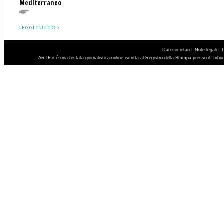
Mediterraneo
LEGGI TUTTO >
|
|
Dati societari
Note legali
ARTE.it è una testata giornalistica online iscritta al Registro della Stampa presso il Trib