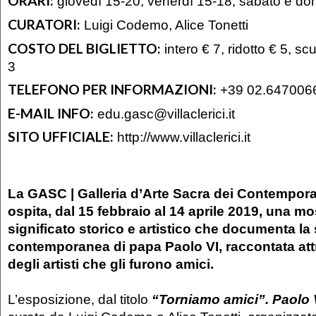
ORARI:
giovedì 15-20; venerdì 15-18; sabato e d
CURATORI:
Luigi Codemo, Alice Tonetti
COSTO DEL BIGLIETTO:
intero € 7, ridotto € 5, s
3
TELEFONO PER INFORMAZIONI:
+39 02.647006
E-MAIL INFO:
edu.gasc@villaclerici.it
SITO UFFICIALE:
http://www.villaclerici.it
La GASC | Galleria d’Arte Sacra dei Contempora
ospita, dal 15 febbraio al 14 aprile 2019, una m
significato storico e artistico che documenta la 
contemporanea di papa Paolo VI, raccontata att
degli artisti che gli furono amici.
L’esposizione, dal titolo
“Torniamo amici”. Paolo VI