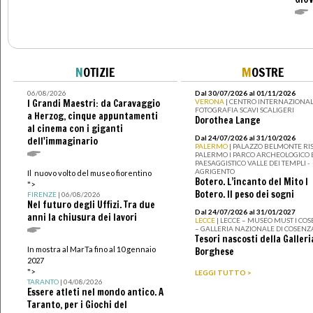
N
OTIZIE
M
OSTRE
06/08/2026
Dal 30/07/2026 al 01/11/2026
I Grandi Maestri: da Caravaggio
VERONA
| CENTRO INTERNAZIONAL
FOTOGRAFIA SCAVI SCALIGERI
a Herzog, cinque appuntamenti
Dorothea Lange
al cinema con i giganti
Dal 24/07/2026 al 31/10/2026
dell'immaginario
PALERMO
| PALAZZO BELMONTE RIS
PALERMO I PARCO ARCHEOLOGICO 
PAESAGGISTICO VALLE DEI TEMPLI -
AGRIGENTO
Il nuovo volto del museo fiorentino
Botero. L’incanto del Mito I
">
Botero. Il peso dei sogni
FIRENZE
| 06/08/2026
Nel futuro degli Uffizi. Tra due
Dal 24/07/2026 al 31/01/2027
anni la chiusura dei lavori
LECCE
| LECCE – MUSEO MUST I CO
– GALLERIA NAZIONALE DI COSENZ
Tesori nascosti della Galleri
In mostra al MarTa fino al 10 gennaio
Borghese
2027
">
LEGGI TUTTO >
TARANTO
| 04/08/2026
Essere atleti nel mondo antico. A
Taranto, per i Giochi del