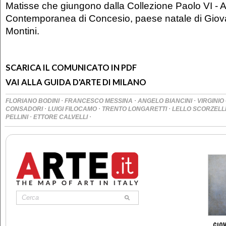
Matisse che giungono dalla Collezione Paolo VI - A
Contemporanea di Concesio, paese natale di Giova
Montini.
SCARICA IL COMUNICATO IN PDF
VAI ALLA GUIDA D'ARTE DI MILANO
·
·
·
FLORIANO BODINI
FRANCESCO MESSINA
ANGELO BIANCINI
VIRGINIO
·
·
·
CONSADORI
LUIGI FILOCAMO
TRENTO LONGARETTI
LELLO SCORZELL
·
·
PELLINI
ETTORE CALVELLI
GIOV