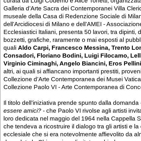
curata da Luigi Codemo e Alice Tonetti, organizzat
Galleria d’Arte Sacra dei Contemporanei Villa Cleric
museale della Casa di Redenzione Sociale di Milano
dell’Arcidiocesi di Milano e dell’AMEI - Associazio
Ecclesiastici Italiani, presenta 50 lavori, tra dipinti, 
bozzetti, grafiche, raramente o mai esposti al pubbli
quali
Aldo Carpi, Francesco Messina, Trento Long
Consadori, Floriano Bodini, Luigi Filocamo, Lell
Virginio Ciminaghi, Angelo Biancini, Eros Pellini
altri, ai quali si affiancano importanti prestiti, proven
Collezione d’Arte Contemporanea dei Musei Vatican
Collezione Paolo VI - Arte Contemporanea di Conc
Il titolo dell’iniziativa prende spunto dalla domanda
essere amici?
- che Paolo VI rivolse agli artisti invit
loro dedicata nel maggio del 1964 nella Cappella Si
che tendeva a ricostruire il dialogo tra gli artisti e 
ecclesiale che si era notevolmente affievolito da a