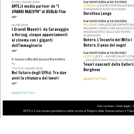
ROMA
| 06/08/2026
Dal 30/07/2026 al 01/11/2026
ARTE.it media partner de "I
VERONA
| CENTRO INTERNAZIONAL
FOTOGRAFIA SCAVI SCALIGERI
GRANDI MAESTRI" di KUBLAI Film
Dorothea Lange
Dal 24/07/2026 al 31/10/2026
PALERMO
| PALAZZO BELMONTE RIS
06/08/2026
PALERMO I PARCO ARCHEOLOGICO 
I Grandi Maestri: da Caravaggio
PAESAGGISTICO VALLE DEI TEMPLI -
a Herzog, cinque appuntamenti
AGRIGENTO
Botero. L’incanto del Mito I
al cinema con i giganti
Botero. Il peso dei sogni
dell'immaginario
Dal 24/07/2026 al 31/01/2027
LECCE
| LECCE – MUSEO MUST I CO
Il nuovo volto del museo fiorentino
– GALLERIA NAZIONALE DI COSENZ
Tesori nascosti della Galleri
">
FIRENZE
| 06/08/2026
Borghese
Nel futuro degli Uffizi. Tra due
anni la chiusura dei lavori
LEGGI TUTTO >
LEGGI TUTTO >
|
|
Dati societari
Note legali
ARTE.it è una testata giornalistica online iscritta al Registro della Stampa presso il Trib