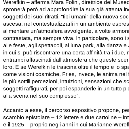
Werefkin – afferma Mara Folini, direttrice del Museo
spronerà però ad approfondire la sua già attenta in
soggetti dei suoi ritratti, “tipi umani” della nuova s
ascesa, nel contestualizzarli in un ambiente espre
alimentare un’atmosfera avvolgente, a volte armoni
contrastata, ma sempre viva. In particolare, sono i 
alle feste, agli spettacoli, ai luna park, alla danza e 
in cui si può riscontrare una certa affinità tra i due, 
entrambi affascinati dall’atmosfera che queste sce
loro. E se Werefkin le trascina oltre il tempo e lo 
come visioni cosmiche, Fries, invece, le anima nel 
le più sottili percezioni, intuizioni, sensazioni che 
soggetti raffigurati, per poi espanderle in un tutto p
alla scena nel suo complesso”.
Accanto a esse, il percorso espositivo propone, per 
scambio epistolare – 12 lettere e due cartoline – int
e il 1925 – proprio negli anni in cui Marianne Weref