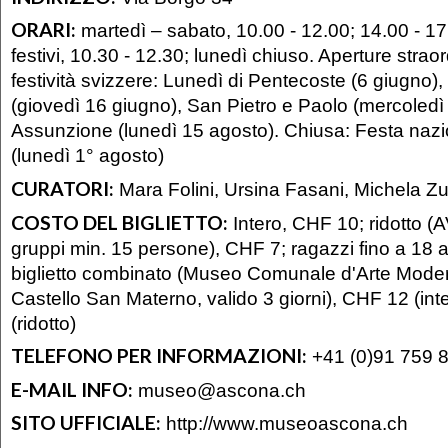
ORARI:
martedì – sabato, 10.00 - 12.00; 14.00 - 1
festivi, 10.30 - 12.30; lunedì chiuso. Aperture straor
festività svizzere: Lunedì di Pentecoste (6 giugno)
(giovedì 16 giugno), San Pietro e Paolo (mercoledì
Assunzione (lunedì 15 agosto). Chiusa: Festa nazi
(lunedì 1° agosto)
CURATORI:
Mara Folini, Ursina Fasani, Michela Z
COSTO DEL BIGLIETTO:
Intero, CHF 10; ridotto (A
gruppi min. 15 persone), CHF 7; ragazzi fino a 18 an
biglietto combinato (Museo Comunale d'Arte Mod
Castello San Materno, valido 3 giorni), CHF 12 (int
(ridotto)
TELEFONO PER INFORMAZIONI:
+41 (0)91 759 
E-MAIL INFO:
museo@ascona.ch
SITO UFFICIALE:
http://www.museoascona.ch