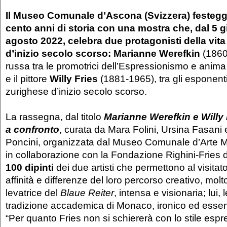
Il Museo Comunale d’Ascona (Svizzera) festeggi
cento anni di storia con una mostra che, dal 5 g
agosto 2022, celebra due protagonisti della vita
d’inizio secolo scorso: Marianne Werefkin
(1860-
russa tra le promotrici dell’Espressionismo e anima
e il pittore
Willy Fries
(1881-1965), tra gli esponenti 
zurighese d’inizio secolo scorso.
La rassegna, dal titolo
Marianne Werefkin e Willy 
a confronto
, curata da Mara Folini, Ursina Fasani
Poncini, organizzata dal Museo Comunale d’Arte 
in collaborazione con la Fondazione Righini-Fries d
100 dipinti
dei due artisti che permettono al visitator
affinità e differenze del loro percorso creativo, molto
levatrice del
Blaue Reiter
, intensa e visionaria; lui, 
tradizione accademica di Monaco, ironico ed essen
“Per quanto Fries non si schiererà con lo stile espr