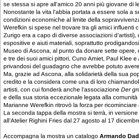
se stessa si apre all’amico 20 anni più giovane di le
Nonostante la vita l’abbia portata a essere sola a s
condizioni economiche al limite della sopravviven
Werefkin si spese nel trovare tra gli amici influenti 
Zurigo era a capo di diverse associazioni d’artisti),
espositive e aiuti materiali, soprattutto prodigandos
Museo di Ascona, al punto da donare sette opere, qu
e tre dei suoi amici pittori, Cuno Amiet, Paul Klee e
privandosi del guadagno che avrebbe potuto aver
Ma, grazie ad Ascona, alla solidarietà della sua po
credito e la considera come una di loro chiamandola
artisti, con cui fonderà anche l’associazione
Der gr
e della sua storia eccezionale legata alla comunità 
Marianne Werefkin ritrovò la forza per ricominciare 
La seconda tappa della mostra si terrà, in versione 
all’Atelier Righini Fries dal 27 agosto al 17 dicemb
Accompagna la mostra un catalogo
Armando Dadò