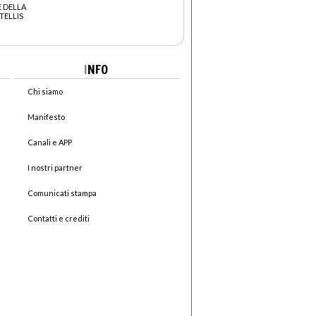
 DELLA
TELLIS
I
NFO
Chi siamo
Manifesto
Canali e APP
I nostri partner
Comunicati stampa
Contatti e crediti