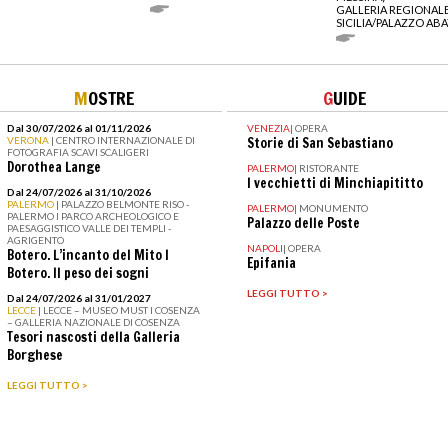
GALLERIA REGIONALE
SICILIA/PALAZZO ABA
M
OSTRE
G
UIDE
Dal 30/07/2026 al 01/11/2026
VENEZIA
|
OPERA
VERONA
| CENTRO INTERNAZIONALE DI
Storie di San Sebastiano
FOTOGRAFIA SCAVI SCALIGERI
Dorothea Lange
PALERMO
|
RISTORANTE
I vecchietti di Minchiapititto
Dal 24/07/2026 al 31/10/2026
PALERMO
| PALAZZO BELMONTE RISO -
PALERMO
|
MONUMENTO
PALERMO I PARCO ARCHEOLOGICO E
Palazzo delle Poste
PAESAGGISTICO VALLE DEI TEMPLI -
AGRIGENTO
NAPOLI
|
OPERA
Botero. L’incanto del Mito I
Epifania
Botero. Il peso dei sogni
LEGGI TUTTO >
Dal 24/07/2026 al 31/01/2027
LECCE
| LECCE – MUSEO MUST I COSENZA
– GALLERIA NAZIONALE DI COSENZA
Tesori nascosti della Galleria
Borghese
LEGGI TUTTO >