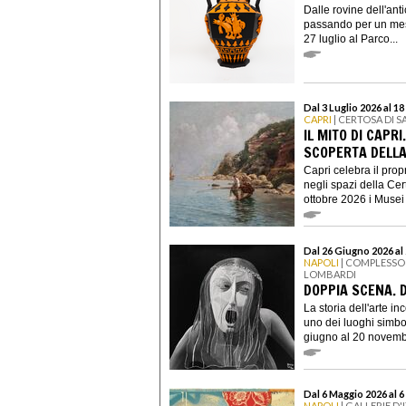
Dalle rovine dell'anti
passando per un messa
27 luglio al Parco...
Dal 3 Luglio 2026 al 1
CAPRI
| CERTOSA DI 
IL MITO DI CAPR
SCOPERTA DELLA
Capri celebra il prop
negli spazi della Ce
ottobre 2026 i Musei 
Dal 26 Giugno 2026 a
NAPOLI
| COMPLESSO
LOMBARDI
DOPPIA SCENA. 
La storia dell'arte i
uno dei luoghi simb
giugno al 20 novembr
Dal 6 Maggio 2026 al 
NAPOLI
| GALLERIE D'