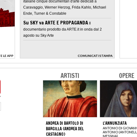
italiane cinque documentari d'arte dedicati a
Caravaggio, Werner Herzog, Frida Kahlo, Michael
Ende, Turner & Constable
Su SKY va ARTE E PROPAGANDA
Il
documentario prodotto da ARTE.it in onda dal 2
agosto su Sky Arte
E LE APP
COMUNICATI STAMPA
>
ARTISTI
OPERE
ANDREA DI BARTOLO DI
L'ANNUNZIATA
BARGILLA (ANDREA DEL
ANTONIO DI GIOVANN
ANTONIO (ANTONELL
CASTAGNO)
MESSINA)