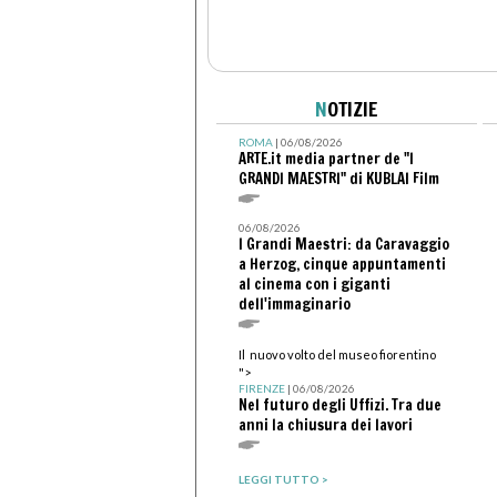
N
OTIZIE
ROMA
| 06/08/2026
ARTE.it media partner de "I
GRANDI MAESTRI" di KUBLAI Film
06/08/2026
I Grandi Maestri: da Caravaggio
a Herzog, cinque appuntamenti
al cinema con i giganti
dell'immaginario
Il nuovo volto del museo fiorentino
">
FIRENZE
| 06/08/2026
Nel futuro degli Uffizi. Tra due
anni la chiusura dei lavori
LEGGI TUTTO >