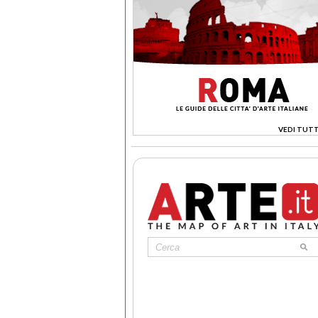
VEDI TUTT
>