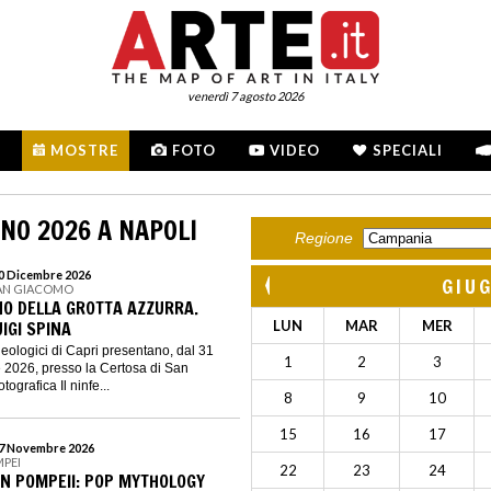
venerdì 7 agosto 2026
MOSTRE
FOTO
VIDEO
SPECIALI
NO 2026 A NAPOLI
Regione
 20 Dicembre 2026
GIU
SAN GIACOMO
NO DELLA GROTTA AZZURRA.
UIGI SPINA
LUN
MAR
MER
heologici di Capri presentano, dal 31
1
2
3
e 2026, presso la Certosa di San
ografica Il ninfe...
8
9
10
15
16
17
 27 Novembre 2026
MPEI
22
23
24
IN POMPEII: POP MYTHOLOGY