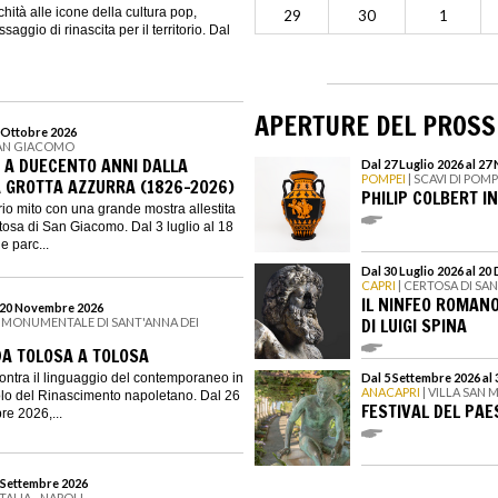
chità alle icone della cultura pop,
29
30
1
ggio di rinascita per il territorio. Dal
APERTURE DEL PROS
8 Ottobre 2026
SAN GIACOMO
I. A DUECENTO ANNI DALLA
Dal 27 Luglio 2026 al 2
POMPEI
| SCAVI DI POMP
 GROTTA AZZURRA (1826-2026)
PHILIP COLBERT I
rio mito con una grande mostra allestita
rtosa di San Giacomo. Dal 3 luglio al 18
e parc...
Dal 30 Luglio 2026 al 2
CAPRI
| CERTOSA DI S
IL NINFEO ROMAN
l 20 Novembre 2026
DI LUIGI SPINA
 MONUMENTALE DI SANT'ANNA DEI
DA TOLOSA A TOLOSA
ncontra il linguaggio del contemporaneo in
Dal 5 Settembre 2026 al
ANACAPRI
| VILLA SAN
olo del Rinascimento napoletano. Dal 26
FESTIVAL DEL PAE
e 2026,...
6 Settembre 2026
ITALIA - NAPOLI