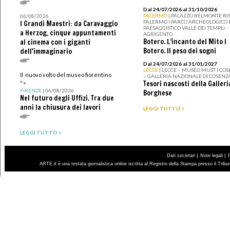
Dal 24/07/2026 al 31/10/2026
PALERMO
| PALAZZO BELMONTE RIS
06/08/2026
PALERMO I PARCO ARCHEOLOGICO 
I Grandi Maestri: da Caravaggio
PAESAGGISTICO VALLE DEI TEMPLI -
a Herzog, cinque appuntamenti
AGRIGENTO
Botero. L’incanto del Mito I
al cinema con i giganti
Botero. Il peso dei sogni
dell'immaginario
Dal 24/07/2026 al 31/01/2027
LECCE
| LECCE – MUSEO MUST I CO
Il nuovo volto del museo fiorentino
– GALLERIA NAZIONALE DI COSENZ
Tesori nascosti della Galleri
">
FIRENZE
| 06/08/2026
Borghese
Nel futuro degli Uffizi. Tra due
anni la chiusura dei lavori
LEGGI TUTTO >
LEGGI TUTTO >
|
|
Dati societari
Note legali
ARTE.it è una testata giornalistica online iscritta al Registro della Stampa presso il Trib