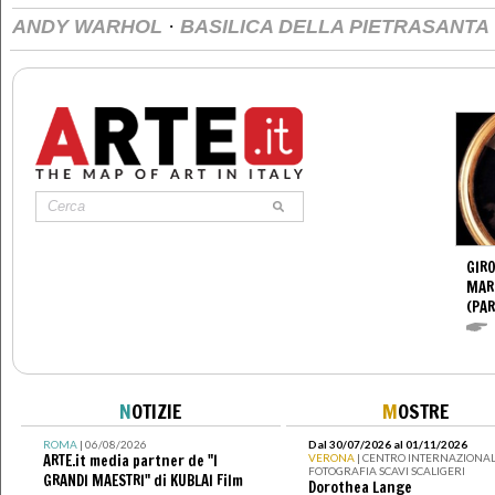
·
ANDY WARHOL
BASILICA DELLA PIETRASANTA
GIR
MAR
(PA
N
OTIZIE
M
OSTRE
ROMA
| 06/08/2026
Dal 30/07/2026 al 01/11/2026
ARTE.it media partner de "I
VERONA
| CENTRO INTERNAZIONAL
FOTOGRAFIA SCAVI SCALIGERI
GRANDI MAESTRI" di KUBLAI Film
Dorothea Lange