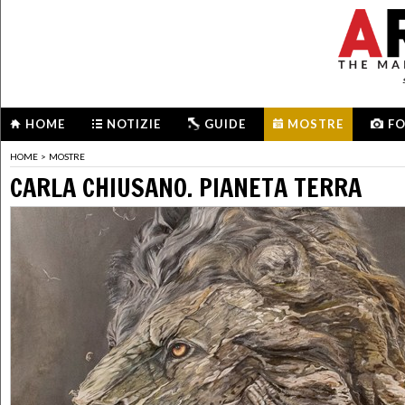
HOME
NOTIZIE
GUIDE
MOSTRE
F
HOME
>
MOSTRE
CARLA CHIUSANO. PIANETA TERRA