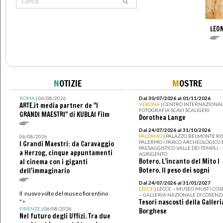
LEON
N
OTIZIE
M
OSTRE
ROMA
| 06/08/2026
Dal 30/07/2026 al 01/11/2026
ARTE.it media partner de "I
VERONA
| CENTRO INTERNAZIONAL
FOTOGRAFIA SCAVI SCALIGERI
GRANDI MAESTRI" di KUBLAI Film
Dorothea Lange
Dal 24/07/2026 al 31/10/2026
PALERMO
| PALAZZO BELMONTE RIS
06/08/2026
PALERMO I PARCO ARCHEOLOGICO 
I Grandi Maestri: da Caravaggio
PAESAGGISTICO VALLE DEI TEMPLI -
a Herzog, cinque appuntamenti
AGRIGENTO
Botero. L’incanto del Mito I
al cinema con i giganti
Botero. Il peso dei sogni
dell'immaginario
Dal 24/07/2026 al 31/01/2027
LECCE
| LECCE – MUSEO MUST I CO
Il nuovo volto del museo fiorentino
– GALLERIA NAZIONALE DI COSENZ
Tesori nascosti della Galleri
">
FIRENZE
| 06/08/2026
Borghese
Nel futuro degli Uffizi. Tra due