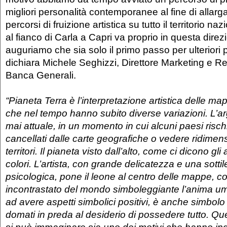
migliori personalità contemporanee al fine di allargar
percorsi di fruizione artistica su tutto il territorio n
al fianco di Carla a Capri va proprio in questa direz
auguriamo che sia solo il primo passo per ulteriori pr
dichiara Michele Seghizzi, Direttore Marketing e Re
Banca Generali.
“Pianeta Terra è l’interpretazione artistica delle m
che nel tempo hanno subito diverse variazioni.
L’a
mai attuale, in un momento in cui alcuni paesi risc
cancellati dalle carte geografiche o vedere ridimensi
territori. Il pianeta visto dall’alto, come ci dicono gli a
colori. L’artista, con grande delicatezza e una sotti
psicologica, pone il leone al centro delle mappe, co
incontrastato del mondo simboleggiante l’anima uma
ad avere aspetti simbolici positivi, è anche simbolo d
domati in preda al desiderio di possedere tutto. Q
si può immaginare sia uno dei motivi che hanno indot