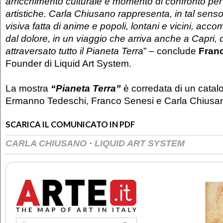
arricchimento culturale e momento di confronto per l
artistiche. Carla Chiusano rappresenta, in tal sens
visiva fatta di anime e popoli, lontani e vicini, acc
dal dolore, in un viaggio che arriva anche a Capri,
attraversato tutto il Pianeta Terra
” – conclude
Fran
Founder di Liquid Art System.
La mostra
“Pianeta Terra”
è corredata di un catalo
Ermanno Tedeschi, Franco Senesi e Carla Chiusa
SCARICA IL COMUNICATO IN PDF
·
CARLA CHIUSANO
LIQUID ART SYSTEM