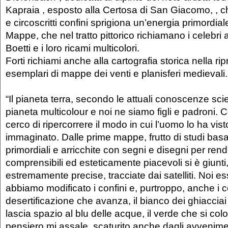
Kapraia , esposto alla Certosa di San Giacomo, , ch
e circoscritti confini sprigiona un’energia primordiale
Mappe, che nel tratto pittorico richiamano i celebri a
Boetti e i loro ricami multicolori.
Forti richiami anche alla cartografia storica nella rip
esemplari di mappe dei venti e planisferi medievali.
“Il pianeta terra, secondo le attuali conoscenze scien
pianeta multicolour e noi ne siamo figli e padroni.
cerco di ripercorrere il modo in cui l’uomo lo ha vis
immaginato. Dalle prime mappe, frutto di studi basat
primordiali e arricchite con segni e disegni per rend
comprensibili ed esteticamente piacevoli si è giunti
estremamente precise, tracciate dai satelliti. Noi e
abbiamo modificato i confini e, purtroppo, anche i colo
desertificazione che avanza, il bianco dei ghiaccia
lascia spazio al blu delle acque, il verde che si col
pensiero mi assale, scaturito anche dagli avvenimen