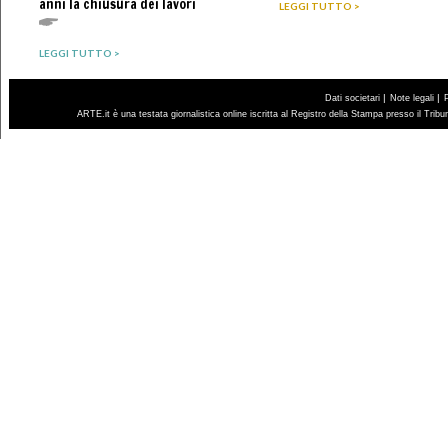
anni la chiusura dei lavori
LEGGI TUTTO >
LEGGI TUTTO >
|
|
Dati societari
Note legali
ARTE.it è una testata giornalistica online iscritta al Registro della Stampa presso il Trib