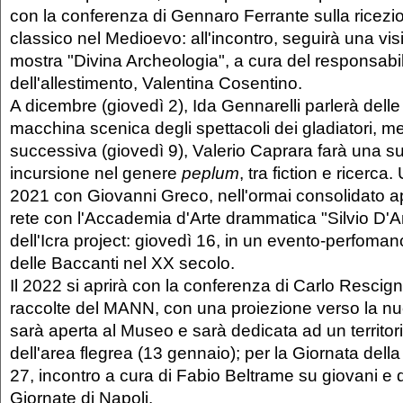
con la conferenza di Gennaro Ferrante sulla ricezi
classico nel Medioevo: all'incontro, seguirà una visi
mostra "Divina Archeologia", a cura del responsabil
dell'allestimento, Valentina Cosentino.
A dicembre (giovedì 2), Ida Gennarelli parlerà delle
macchina scenica degli spettacoli dei gladiatori, m
successiva (giovedì 9), Valerio Caprara farà una s
incursione nel genere
peplum
, tra fiction e ricerca
2021 con Giovanni Greco, nell'ormai consolidato 
rete con l'Accademia d'Arte drammatica "Silvio D'A
dell'Icra project: giovedì 16, in un evento-perfoman
delle Baccanti nel XX secolo.
Il 2022 si aprirà con la conferenza di Carlo Resci
raccolte del MANN, con una proiezione verso la n
sarà aperta al Museo e sarà dedicata ad un territor
dell'area flegrea (13 gennaio); per la Giornata dell
27, incontro a cura di Fabio Beltrame su giovani e
Giornate di Napoli.