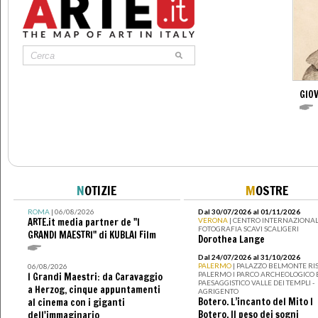
GIO
N
OTIZIE
M
OSTRE
ROMA
| 06/08/2026
Dal 30/07/2026 al 01/11/2026
ARTE.it media partner de "I
VERONA
| CENTRO INTERNAZIONAL
FOTOGRAFIA SCAVI SCALIGERI
GRANDI MAESTRI" di KUBLAI Film
Dorothea Lange
Dal 24/07/2026 al 31/10/2026
PALERMO
| PALAZZO BELMONTE RIS
06/08/2026
PALERMO I PARCO ARCHEOLOGICO 
I Grandi Maestri: da Caravaggio
PAESAGGISTICO VALLE DEI TEMPLI -
a Herzog, cinque appuntamenti
AGRIGENTO
Botero. L’incanto del Mito I
al cinema con i giganti
Botero. Il peso dei sogni
dell'immaginario