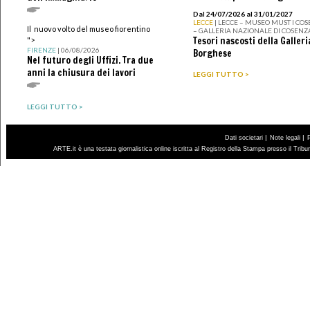
Dal 24/07/2026 al 31/01/2027
LECCE
| LECCE – MUSEO MUST I CO
Il nuovo volto del museo fiorentino
– GALLERIA NAZIONALE DI COSENZ
Tesori nascosti della Galleri
">
FIRENZE
| 06/08/2026
Borghese
Nel futuro degli Uffizi. Tra due
anni la chiusura dei lavori
LEGGI TUTTO >
LEGGI TUTTO >
|
|
Dati societari
Note legali
ARTE.it è una testata giornalistica online iscritta al Registro della Stampa presso il Trib