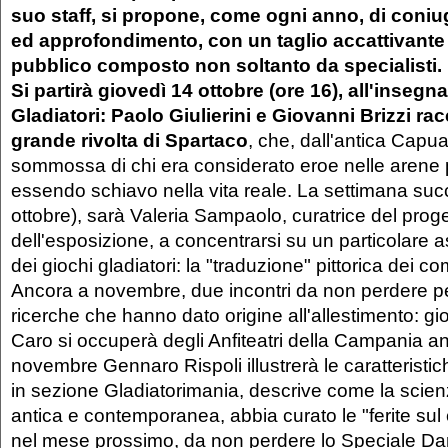
suo staff, si propone, come ogni anno, di coni
ed approfondimento, con un taglio accattivante
pubblico composto
non soltanto
da specialisti.
Si partirà giovedì 14 ottobre (ore 16), all'insegn
Gladiatori: Paolo Giulierini e Giovanni Brizzi ra
grande rivolta di Spartaco
, che, dall'antica Capua
sommossa di chi era considerato eroe nelle arene 
essendo schiavo nella vita reale. La settimana suc
ottobre), sarà Valeria Sampaolo, curatrice del proget
dell'esposizione, a concentrarsi su un particolare a
dei giochi gladiatori: la "traduzione" pittorica dei co
Ancora a novembre, due incontri da non perdere pe
ricerche che hanno dato origine all'allestimento: g
Caro si occuperà degli Anfiteatri della Campania ant
novembre Gennaro Rispoli illustrerà le caratteristi
in sezione Gladiatorimania, descrive come la scien
antica e contemporanea, abbia curato le "ferite s
nel mese prossimo, da non perdere lo Speciale Dan