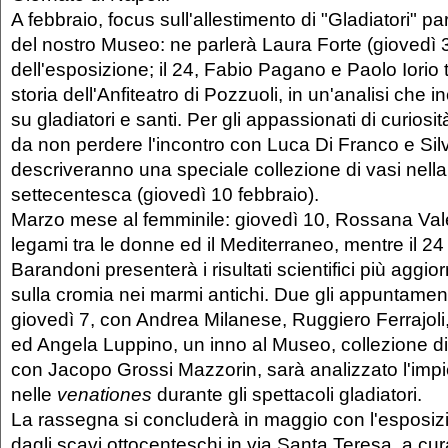
A febbraio, focus sull'allestimento di "Gladiatori" p
del nostro Museo: ne parlerà Laura Forte​ (giovedì 3
dell'esposizione; il 24, Fabio Pagano e Paolo Iorio
storia dell'Anfiteatro di Pozzuoli, in un'analisi che 
su gladiatori e santi. Per gli appassionati di curiosità
da non perdere l'incontro con Luca Di Franco e Sil
descriveranno una speciale collezione di vasi nella
settecentesca (giovedì 10 febbraio).
Marzo mese al femminile: giovedì 10, Rossana Vale
legami tra le donne ed il Mediterraneo, mentre il 24
Barandoni presenterà i risultati scientifici più aggior
sulla cromia nei marmi antichi. Due gli appuntamenti
giovedì 7, con Andrea Milanese, Ruggiero Ferrajoli
ed Angela Luppino, un inno al Museo, collezione di c
con Jacopo Grossi Mazzorin, sarà analizzato l'impi
nelle
venationes
durante gli spettacoli gladiatori.
La rassegna si concluderà in maggio con l'esposizio
dagli scavi ottocenteschi in via Santa Teresa, a cur