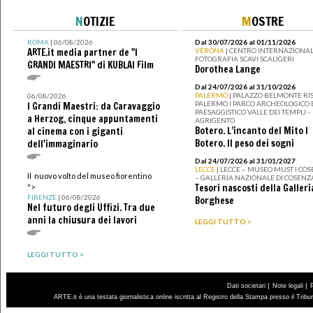
N
OTIZIE
M
OSTRE
ROMA
| 06/08/2026
Dal 30/07/2026 al 01/11/2026
ARTE.it media partner de "I
VERONA
| CENTRO INTERNAZIONAL
FOTOGRAFIA SCAVI SCALIGERI
GRANDI MAESTRI" di KUBLAI Film
Dorothea Lange
Dal 24/07/2026 al 31/10/2026
PALERMO
| PALAZZO BELMONTE RIS
06/08/2026
PALERMO I PARCO ARCHEOLOGICO 
I Grandi Maestri: da Caravaggio
PAESAGGISTICO VALLE DEI TEMPLI -
a Herzog, cinque appuntamenti
AGRIGENTO
Botero. L’incanto del Mito I
al cinema con i giganti
Botero. Il peso dei sogni
dell'immaginario
Dal 24/07/2026 al 31/01/2027
LECCE
| LECCE – MUSEO MUST I CO
Il nuovo volto del museo fiorentino
– GALLERIA NAZIONALE DI COSENZ
Tesori nascosti della Galleri
">
FIRENZE
| 06/08/2026
Borghese
Nel futuro degli Uffizi. Tra due
anni la chiusura dei lavori
LEGGI TUTTO >
LEGGI TUTTO >
|
|
Dati societari
Note legali
ARTE.it è una testata giornalistica online iscritta al Registro della Stampa presso il Trib