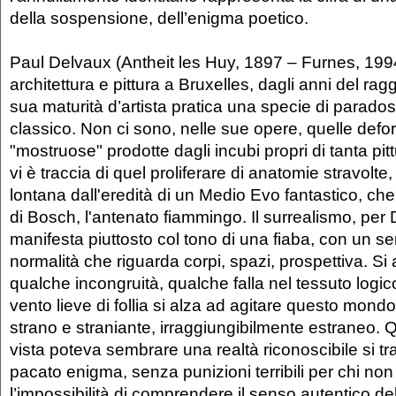
della sospensione, dell’enigma poetico.
Paul Delvaux (Antheit les Huy, 1897 – Furnes, 1994
architettura e pittura a Bruxelles, dagli anni del ra
sua maturità d’artista pratica una specie di parado
classico. Non ci sono, nelle sue opere, quelle defo
"mostruose" prodotte dagli incubi propri di tanta pit
vi è traccia di quel proliferare di anatomie stravolte,
lontana dall'eredità di un Medio Evo fantastico, ch
di Bosch, l'antenato fiammingo. Il surrealismo, per 
manifesta piuttosto col tono di una fiaba, con un se
normalità che riguarda corpi, spazi, prospettiva. Si
qualche incongruità, qualche falla nel tessuto logico
vento lieve di follia si alza ad agitare questo mondo
strano e straniante, irraggiungibilmente estraneo. 
vista poteva sembrare una realtà riconoscibile si tr
pacato enigma, senza punizioni terribili per chi non 
l’impossibilità di comprendere il senso autentico d