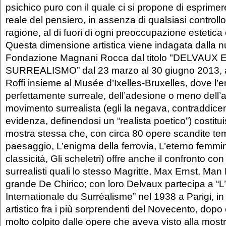
psichico puro con il quale ci si propone di esprime
reale del pensiero, in assenza di qualsiasi controllo
ragione, al di fuori di ogni preoccupazione estetica
Questa dimensione artistica viene indagata dalla 
Fondazione Magnani Rocca dal titolo "DELVAUX E
SURREALISMO” dal 23 marzo al 30 giugno 2013, a
Roffi insieme al Musée d’Ixelles-Bruxelles, dove l’
perfettamente surreale, dell’adesione o meno dell’ar
movimento surrealista (egli la negava, contraddic
evidenza, definendosi un “realista poetico”) costitui
mostra stessa che, con circa 80 opere scandite tem
paesaggio, L’enigma della ferrovia, L’eterno femmi
classicità, Gli scheletri) offre anche il confronto con 
surrealisti quali lo stesso Magritte, Max Ernst, Man 
grande De Chirico; con loro Delvaux partecipa a “L
Internationale du Surréalisme” nel 1938 a Parigi, in
artistico fra i più sorprendenti del Novecento, dopo
molto colpito dalle opere che aveva visto alla most