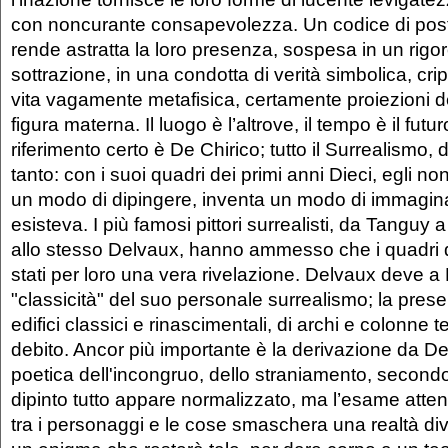
con noncurante consapevolezza. Un codice di pos
rende astratta la loro presenza, sospesa in un rigo
sottrazione, in una condotta di verità simbolica, cr
vita vagamente metafisica, certamente proiezioni d
figura materna. Il luogo è l’altrove, il tempo è il futur
riferimento certo è De Chirico; tutto il Surrealismo, d
tanto: con i suoi quadri dei primi anni Dieci, egli no
un modo di dipingere, inventa un modo di immagin
esisteva. I più famosi pittori surrealisti, da Tanguy 
allo stesso Delvaux, hanno ammesso che i quadri 
stati per loro una vera rivelazione. Delvaux deve a 
"classicità" del suo personale surrealismo; la pres
edifici classici e rinascimentali, di archi e colonne
debito. Ancor più importante è la derivazione da De
poetica dell'incongruo, dello straniamento, secondo
dipinto tutto appare normalizzato, ma l’esame attent
tra i personaggi e le cose smaschera una realtà dive