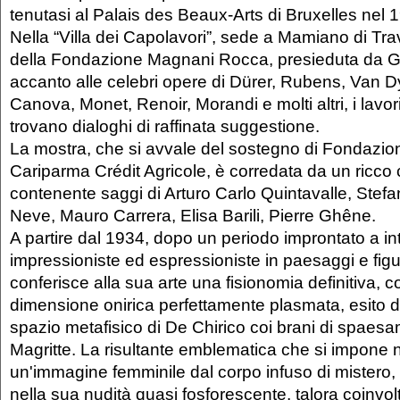
tenutasi al Palais des Beaux-Arts di Bruxelles nel 
Nella “Villa dei Capolavori”, sede a Mamiano di Tr
della Fondazione Magnani Rocca, presieduta da Gia
accanto alle celebri opere di Dürer, Rubens, Van 
Canova, Monet, Renoir, Morandi e molti altri, i lavor
trovano dialoghi di raffinata suggestione.
La mostra, che si avvale del sostegno di Fondazi
Cariparma Crédit Agricole, è corredata da un ricco 
contenente saggi di Arturo Carlo Quintavalle, Stefa
Neve, Mauro Carrera, Elisa Barili, Pierre Ghêne.
A partire dal 1934, dopo un periodo improntato a in
impressioniste ed espressioniste in paesaggi e figu
conferisce alla sua arte una fisionomia definitiva,
dimensione onirica perfettamente plasmata, esito de
spazio metafisico di De Chirico coi brani di spaesa
Magritte. La risultante emblematica che si impone n
un'immagine femminile dal corpo infuso di mistero, 
nella sua nudità quasi fosforescente, talora coinvol