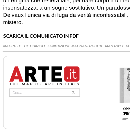
un enigma che resterà tale, per dare corpo a un te
insensatezza, a un sogno sostitutivo. Un paradoss
Delvaux l’unica via di fuga da verità inconfessabili, al
mistero.
SCARICA IL COMUNICATO IN PDF
·
·
·
MAGRITTE
DE CHIRICO
FONDAZIONE MAGNANI ROCCA
MAN RAY E AL
BERN
(PIN