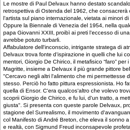
Le mostre di Paul Delvaux hanno destato scandalo
retrospettiva di Ostenda del 1962, che consacrerà 
l’artista sul piano internazionale, vietata ai minori di
Oppure la Biennale di Venezia del 1954, nella quale 
papa Giovanni XXIII, proibì ai preti l’eccesso di una
avrebbe potuto turbarli.
Affabulatore dell'inconscio, intrigante stratega di 
Delvaux trova fonte d’ispirazione in quelli che lui c
mentori, Giorgio De Chirico, il metafisico “faro” per i
Magritte, insieme a Delvaux il più grande pittore be
"Cercavo negli altri l'alimento che mi permettesse 
stesso. Perciò ho fatto pittura espressionista. Ho fa
quella di Ensor. C'era qualcos'altro che volevo trova
scoprii Giorgio de Chirico, e fu lui, d'un tratto, a me
giusta". Si presenta con queste parole Delvaux, pr
stagione del Surrealismo, il movimento d'avanguar
col Manifesto di André Breton, che eleva il sonno a
e realtà, con Sigmund Freud inconsapevole profet