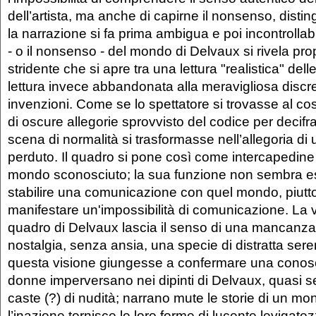
dell’artista, ma anche di capirne il nonsenso, disting
la narrazione si fa prima ambigua e poi incontrollabi
- o il nonsenso - del mondo di Delvaux si rivela prop
stridente che si apre tra una lettura "realistica" del
lettura invece abbandonata alla meravigliosa discr
invenzioni. Come se lo spettatore si trovasse al cos
di oscure allegorie sprovvisto del codice per decif
scena di normalità si trasformasse nell’allegoria di 
perduto. Il quadro si pone così come intercapedine 
mondo sconosciuto; la sua funzione non sembra es
stabilire una comunicazione con quel mondo, piutto
manifestare un'impossibilità di comunicazione. La v
quadro di Delvaux lascia il senso di una mancanza
nostalgia, senza ansia, una specie di distratta ser
questa visione giungesse a confermare una conos
donne imperversano nei dipinti di Delvaux, quasi se
caste (?) di nudità; narrano mute le storie di un mo
l’inazione tornisce le loro forme di lucente levigat