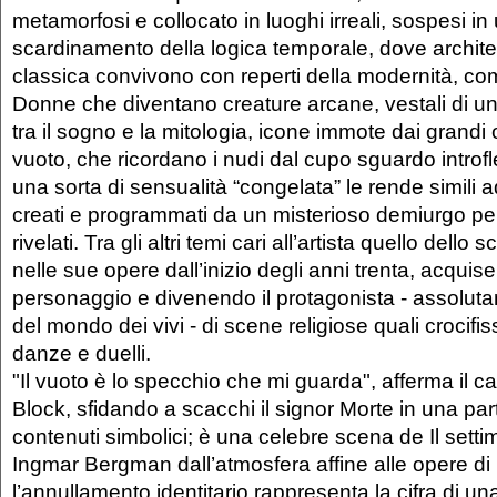
metamorfosi e collocato in luoghi irreali, sospesi i
scardinamento della logica temporale, dove architett
classica convivono con reperti della modernità, com
Donne che diventano creature arcane, vestali di 
tra il sogno e la mitologia, icone immote dai grandi 
vuoto, che ricordano i nudi dal cupo sguardo introfl
una sorta di sensualità “congelata” le rende simili
creati e programmati da un misterioso demiurgo per
rivelati. Tra gli altri temi cari all’artista quello dello
nelle sue opere dall’inizio degli anni trenta, acquise
personaggio e divenendo il protagonista - assolut
del mondo dei vivi - di scene religiose quali crocifis
danze e duelli.
"Il vuoto è lo specchio che mi guarda", afferma il c
Block, sfidando a scacchi il signor Morte in una part
contenuti simbolici; è una celebre scena de Il settimo s
Ingmar Bergman dall’atmosfera affine alle opere d
l’annullamento identitario rappresenta la cifra di una