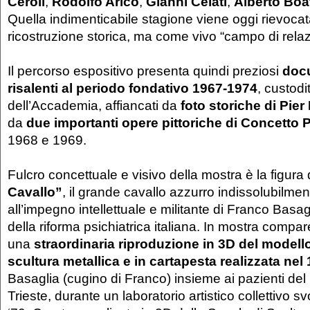
Ceroli
,
Rodolfo Aricò
,
Gianni Celati
,
Alberto Boa
Quella indimenticabile stagione viene oggi rievoc
ricostruzione storica, ma come vivo “campo di relaz
Il percorso espositivo presenta quindi preziosi
docu
risalenti al periodo fondativo 1967-1974
, custodit
dell’Accademia, affiancati da
foto storiche di Pier
da
due importanti opere pittoriche di Concetto 
1968 e 1969.
Fulcro concettuale e visivo della mostra è la figura 
Cavallo”
, il grande cavallo azzurro indissolubilmen
all’impegno intellettuale e militante di Franco Basag
della riforma psichiatrica italiana. In mostra compar
una
straordinaria riproduzione in 3D del modello
scultura metallica e in cartapesta realizzata nel
Basaglia (cugino di Franco) insieme ai pazienti de
Trieste, durante un laboratorio artistico collettivo sv