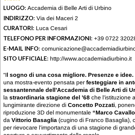
LUOGO:
Accademia di Belle Arti di Urbino
INDIRIZZO:
Via dei Maceri 2
CURATORI:
Luca Cesari
TELEFONO PER INFORMAZIONI:
+39 0722 3202
E-MAIL INFO:
comunicazione@accademiadiurbino.
SITO UFFICIALE:
http://www.accademiadiurbino.it
“I
l sogno di una cosa migliore. Presenze e idee.
una mostra-evento pensata per
festeggiare in ant
sessantennale dell’Accademia di Belle Arti di U
la
straordinaria stagione del ’68
che l’istituzione a
lungimirante direzione di
Concetto Pozzati
, ponen
riproduzione 3D del monumentale
“Marco Cavallo
da
Vittorio Basaglia
(cugino di Franco Basaglia),
per rievocare l’importanza di una stagione di gra