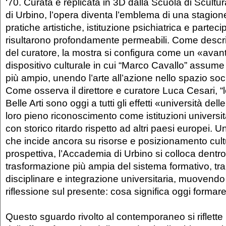
‘70. Curata e replicata in 3D dalla Scuola di Scult
di Urbino, l’opera diventa l’emblema di una stagione i
pratiche artistiche, istituzione psichiatrica e parteci
risultarono profondamente permeabili. Come descritt
del curatore, la mostra si configura come un «avan
dispositivo culturale in cui “Marco Cavallo” assume
più ampio, unendo l’arte all’azione nello spazio soc
Come osserva il direttore e curatore Luca Cesari, 
Belle Arti sono oggi a tutti gli effetti «università dell
loro pieno riconoscimento come istituzioni universita
con storico ritardo rispetto ad altri paesi europei. Un
che incide ancora su risorse e posizionamento cult
prospettiva, l’Accademia di Urbino si colloca dentr
trasformazione più ampia del sistema formativo, tr
disciplinare e integrazione universitaria, muovend
riflessione sul presente: cosa significa oggi formare
Questo sguardo rivolto al contemporaneo si riflett