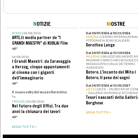
N
OTIZIE
M
OSTRE
ROMA
| 06/08/2026
Dal 30/07/2026 al 01/11/2026
ARTE.it media partner de "I
VERONA
| CENTRO INTERNAZIONAL
FOTOGRAFIA SCAVI SCALIGERI
GRANDI MAESTRI" di KUBLAI Film
Dorothea Lange
Dal 24/07/2026 al 31/10/2026
PALERMO
| PALAZZO BELMONTE RIS
06/08/2026
PALERMO I PARCO ARCHEOLOGICO 
I Grandi Maestri: da Caravaggio
PAESAGGISTICO VALLE DEI TEMPLI -
a Herzog, cinque appuntamenti
AGRIGENTO
Botero. L’incanto del Mito I
al cinema con i giganti
Botero. Il peso dei sogni
dell'immaginario
Dal 24/07/2026 al 31/01/2027
LECCE
| LECCE – MUSEO MUST I CO
Il nuovo volto del museo fiorentino
– GALLERIA NAZIONALE DI COSENZ
Tesori nascosti della Galleri
">
FIRENZE
| 06/08/2026
Borghese
Nel futuro degli Uffizi. Tra due
anni la chiusura dei lavori
LEGGI TUTTO >
LEGGI TUTTO >