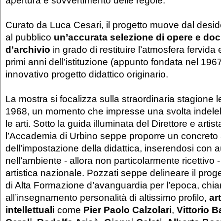
apertura e sovvertimento delle regole.
Curato da Luca Cesari, il progetto muove dal desid
al pubblico
un’accurata selezione di opere e do
d’archivio
in grado di restituire l’atmosfera fervida 
primi anni dell’istituzione (appunto fondata nel 196
innovativo progetto didattico originario.
La mostra si focalizza sulla straordinaria stagione l
1968, un momento che impresse una svolta indelebi
le arti. Sotto la guida illuminata del Direttore e arti
l’Accademia di Urbino seppe proporre un concre
dell’impostazione della didattica, inserendosi con 
nell’ambiente - allora non particolarmente ricettivo -
artistica nazionale. Pozzati seppe delineare il proge
di Alta Formazione d’avanguardia per l’epoca, ch
all’insegnamento personalità di altissimo profilo,
art
intellettuali
come
Pier Paolo Calzolari
,
Vittorio B