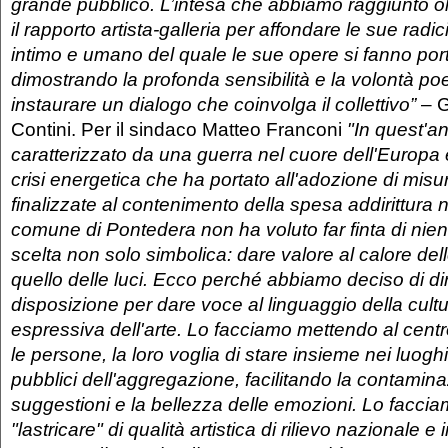
grande pubblico. L’intesa che abbiamo raggiunto o
il rapporto artista-galleria per affondare le sue radic
intimo e umano del quale le sue opere si fanno po
dimostrando la profonda sensibilità e la volontà poe
instaurare
un dialogo che coinvolga il collettivo”
– G
Contini. Per il sindaco Matteo Franconi
"In quest'an
caratterizzato da una guerra nel cuore dell'Europa
crisi energetica che ha portato all'adozione di misu
finalizzate al contenimento della spesa addirittura ne
comune di Pontedera non ha voluto far finta di nien
scelta non solo simbolica: dare valore al calore del
quello delle luci. Ecco perché abbiamo deciso di dir
disposizione per dare voce al linguaggio della cultu
espressiva dell'arte. Lo facciamo mettendo al centr
le persone, la loro voglia di stare insieme nei luoghi
pubblici dell'aggregazione, facilitando la contamina
suggestioni e la bellezza delle emozioni. Lo facci
"lastricare" di qualità artistica di rilievo nazionale e 