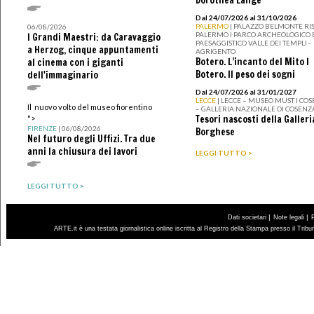
Dorothea Lange
Dal 24/07/2026 al 31/10/2026
PALERMO
| PALAZZO BELMONTE RIS
06/08/2026
PALERMO I PARCO ARCHEOLOGICO 
I Grandi Maestri: da Caravaggio
PAESAGGISTICO VALLE DEI TEMPLI -
a Herzog, cinque appuntamenti
AGRIGENTO
Botero. L’incanto del Mito I
al cinema con i giganti
Botero. Il peso dei sogni
dell'immaginario
Dal 24/07/2026 al 31/01/2027
LECCE
| LECCE – MUSEO MUST I CO
Il nuovo volto del museo fiorentino
– GALLERIA NAZIONALE DI COSENZ
Tesori nascosti della Galleri
">
FIRENZE
| 06/08/2026
Borghese
Nel futuro degli Uffizi. Tra due
anni la chiusura dei lavori
LEGGI TUTTO >
LEGGI TUTTO >
|
|
Dati societari
Note legali
ARTE.it è una testata giornalistica online iscritta al Registro della Stampa presso il Trib