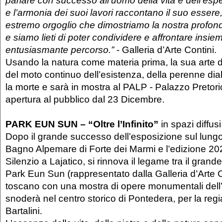
parlare con successo all’uomo della vita e dell’esp
e l’armonia dei suoi lavori raccontano il suo esser
estremo orgoglio che dimostriamo la nostra profon
e siamo lieti di poter condividere e affrontare insi
entusiasmante percorso.”
- Galleria d’Arte Contini.
Usando la natura come materia prima, la sua arte
del moto continuo dell’esistenza, della perenne dialet
la morte e sarà in mostra al PALP - Palazzo Pretori
apertura al pubblico dal 23 Dicembre.
PARK EUN SUN – “Oltre l’Infinito”
in spazi diffusi
Dopo il grande successo dell’esposizione sul lung
Bagno Alpemare di Forte dei Marmi e l’edizione 202
Silenzio a Lajatico, si rinnova il legame tra il gran
Park Eun Sun (rappresentato dalla Galleria d’Arte Cont
toscano con una mostra di opere monumentali dell’a
snoderà nel centro storico di Pontedera, per la regi
Bartalini.