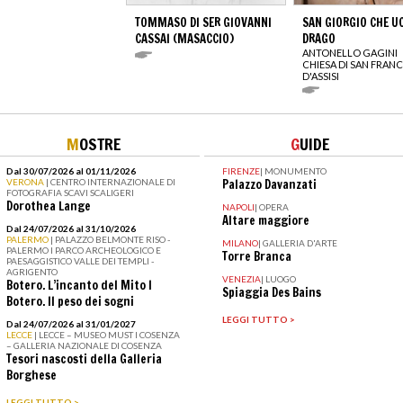
TOMMASO DI SER GIOVANNI
SAN GIORGIO CHE UC
CASSAI (MASACCIO)
DRAGO
ANTONELLO GAGINI
CHIESA DI SAN FRAN
D'ASSISI
M
OSTRE
G
UIDE
Dal 30/07/2026 al 01/11/2026
FIRENZE
|
MONUMENTO
VERONA
| CENTRO INTERNAZIONALE DI
Palazzo Davanzati
FOTOGRAFIA SCAVI SCALIGERI
Dorothea Lange
NAPOLI
|
OPERA
Altare maggiore
Dal 24/07/2026 al 31/10/2026
PALERMO
| PALAZZO BELMONTE RISO -
MILANO
|
GALLERIA D'ARTE
PALERMO I PARCO ARCHEOLOGICO E
Torre Branca
PAESAGGISTICO VALLE DEI TEMPLI -
AGRIGENTO
VENEZIA
|
LUOGO
Botero. L’incanto del Mito I
Spiaggia Des Bains
Botero. Il peso dei sogni
LEGGI TUTTO >
Dal 24/07/2026 al 31/01/2027
LECCE
| LECCE – MUSEO MUST I COSENZA
– GALLERIA NAZIONALE DI COSENZA
Tesori nascosti della Galleria
Borghese
LEGGI TUTTO >