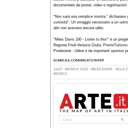
documentato da poster, video e registrazioni 
"Non sarà una semplice mostra," dichiarano gli
curiosità". Un omaggio necessario a un uom
altri non avevano ancora udito.
"Miles Davis 100 - Listen to this!" è un pro
Regione Friuli-Venezia Giulia, PromoTurism
Pordenone - Udine e da importanti sponsor pri
SCARICA IL COMUNICATO IN PDF
·
·
·
JAZZ
MUSICA JAZZ
MILES DAVIS
VILLA 
MUSICA