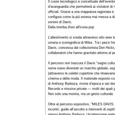
Il cuore tecnologico e concettuale dell’evento
d’avanguardia che permetterà ai visitatori di
ufficiali. Grazie a una mappatura ragionata e 
configura come la più estesa mai messa a dis
sonoro di Davis.
Dalla tromba d'oro all'icona pop
L’allestimento si snoda attraverso otto aree 
umana e iconografica di Miles. Tra i pezzi for
Davis, concessa dal collezionista Don Hicks,
collaboratori che hanno gravitato attorno al p
Il percorso non trascura il Davis "segno cultu
nome siano diventati un marchio globale, esp
(attraverso le celebri copertine che ritraeva
cinema e della moda. Il materiale esposto comp
di Anthony Barboza, riviste d’epoca e rari d
Records e missive private — molti dei quali pr
Non solo una mostra, ma un gesto culturale
Oltre al percorso espositivo, "MILES DAVIS 1
incontri, guide all’ascolto e interventi di osp
stesso Anthony Barboza. Un’attenzione partico