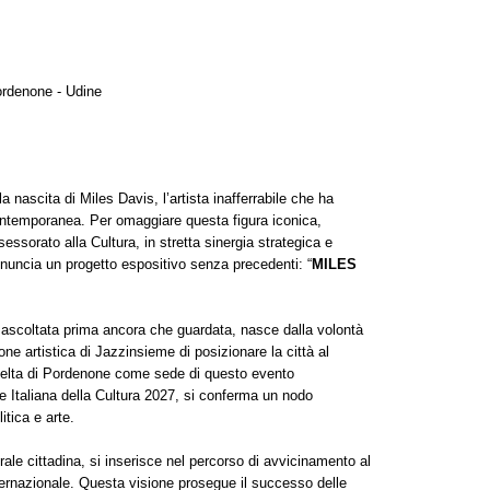
rdenone - Udine
a nascita di Miles Davis, l’artista inafferrabile che ha
contemporanea. Per omaggiare questa figura iconica,
ssorato alla Cultura, in stretta sinergia strategica e
nnuncia un progetto espositivo senza precedenti: “
MILES
ascoltata prima ancora che guardata, nasce dalla volontà
ne artistica di Jazzinsieme di posizionare la città al
scelta di Pordenone come sede di questo evento
le Italiana della Cultura 2027, si conferma un nodo
tica e arte.
ale cittadina, si inserisce nel percorso di avvicinamento al
nternazionale. Questa visione prosegue il successo delle