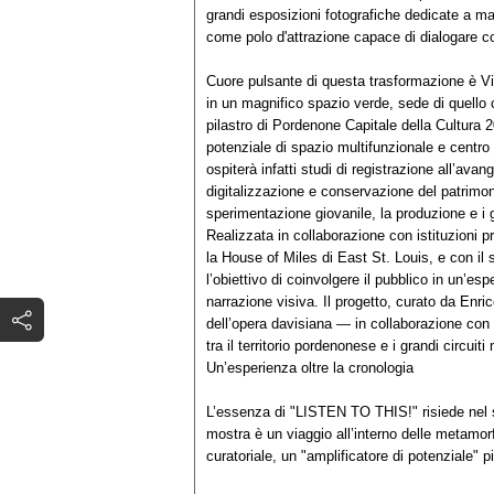
grandi esposizioni fotografiche dedicate a 
come polo d'attrazione capace di dialogare con
Cuore pulsante di questa trasformazione è Vil
in un magnifico spazio verde, sede di quello 
pilastro di Pordenone Capitale della Cultura 2
potenziale di spazio multifunzionale e centr
ospiterà infatti studi di registrazione all’ava
digitalizzazione e conservazione del patrimon
sperimentazione giovanile, la produzione e i g
Realizzata in collaborazione con istituzioni
la House of Miles di East St. Louis, e con il
l’obiettivo di coinvolgere il pubblico in un’e
narrazione visiva. Il progetto, curato da Enri
dell’opera davisiana — in collaborazione con i
tra il territorio pordenonese e i grandi circuit
Un’esperienza oltre la cronologia
L’essenza di "LISTEN TO THIS!" risiede nel 
mostra è un viaggio all’interno delle metamor
curatoriale, un "amplificatore di potenziale" 