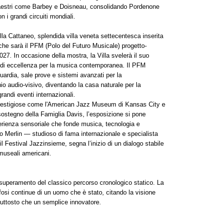
maestri come Barbey e Doisneau, consolidando Pordenone
 i grandi circuiti mondiali.
la Cattaneo, splendida villa veneta settecentesca inserita
che sarà il PFM (Polo del Futuro Musicale) progetto-
027. In occasione della mostra, la Villa svelerà il suo
o di eccellenza per la musica contemporanea. Il PFM
nguardia, sale prove e sistemi avanzati per la
io audio-visivo, diventando la casa naturale per la
randi eventi internazionali.
 prestigiose come l'American Jazz Museum di Kansas City e
 sostegno della Famiglia Davis, l’esposizione si pone
sperienza sensoriale che fonde musica, tecnologia e
co Merlin — studioso di fama internazionale e specialista
l Festival Jazzinsieme, segna l’inizio di un dialogo stabile
i museali americani.
superamento del classico percorso cronologico statico. La
fosi continue di un uomo che è stato, citando la visione
piuttosto che un semplice innovatore.