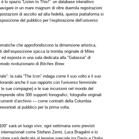
 è lo spazio “Listen to This!”: un database interattivo
 navigare in un mare magnum di oltre duemila registrazioni
postazioni di ascolto ad alta fedeltà, questa piattaforma si
posizione del pubblico per l’esplorazione dell’universo
tematiche che approfondiscono la dimensione artistica,
ti dell’esposizione spicca la tromba originale di Miles
 ed esposta in una sala dedicata alla "Galassia" di
eriodo rivoluzionario di
Bitches Brew
.
rale": la sala “The Icon” indaga come il suo volto e il suo
lorando anche il suo rapporto con l'universo femminile
no le sue compagne) e le sue incursioni nel mondo del
rende oltre 300 supporti fonografici, fotografie originali
ocumenti d’archivio — come contratti della Columbia
esentati al pubblico per la prima volta.
00" sarà un luogo vivo: ogni settimana sono previsti
iti internazionali come Stefano Zenni, Luca Bragalini e lo
lare sarà dedicata al legame speciale tra Davis e l’Italia,