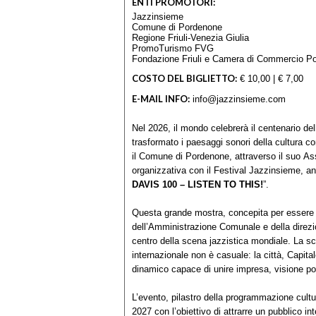
ENTI PROMOTORI:
Jazzinsieme
Comune di Pordenone
Regione Friuli-Venezia Giulia
PromoTurismo FVG
Fondazione Friuli e Camera di Commercio Po
COSTO DEL BIGLIETTO:
€ 10,00 | € 7,00
E-MAIL INFO:
info@jazzinsieme.com
Nel 2026, il mondo celebrerà il centenario dell
trasformato i paesaggi sonori della cultura 
il Comune di Pordenone, attraverso il suo Asse
organizzativa con il Festival Jazzinsieme, a
DAVIS 100 – LISTEN TO THIS!
”.
Questa grande mostra, concepita per essere 
dell’Amministrazione Comunale e della direzio
centro della scena jazzistica mondiale. La 
internazionale non è casuale: la città, Capita
dinamico capace di unire impresa, visione poli
L’evento, pilastro della programmazione cultur
2027 con l’obiettivo di attrarre un pubblico i