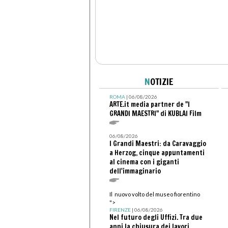
N
OTIZIE
ROMA
| 06/08/2026
ARTE.it media partner de "I
GRANDI MAESTRI" di KUBLAI Film
06/08/2026
I Grandi Maestri: da Caravaggio
a Herzog, cinque appuntamenti
al cinema con i giganti
dell'immaginario
Il nuovo volto del museo fiorentino
">
FIRENZE
| 06/08/2026
Nel futuro degli Uffizi. Tra due
anni la chiusura dei lavori