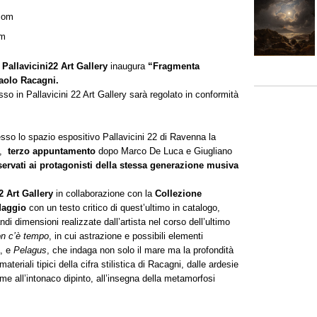
.com
om
o
Pallavicini22 Art Gallery
inaugura
“Fragmenta
aolo Racagni.
esso in Pallavicini 22 Art Gallery sarà regolato in conformità
sso lo spazio espositivo Pallavicini 22 di Ravenna la
,
terzo appuntamento
dopo Marco De Luca e Giugliano
riservati ai protagonisti della stessa generazione musiva
2 Art Gallery
in collaborazione con la
Collezione
Maggio
con un testo critico di quest’ultimo in catalogo,
di dimensioni realizzate dall’artista nel corso dell’ultimo
n c’è tempo
, in cui astrazione e possibili elementi
à, e
Pelagus
, che indaga non solo il mare ma la profondità
ateriali tipici della cifra stilistica di Racagni, dalle ardesie
ame all’intonaco dipinto, all’insegna della metamorfosi