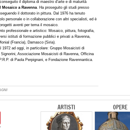
nseguito il diploma di maestro d’arte e di maturità
r il Mosaico a Ravenna
. Ha proseguito gli studi presso
seguendo il dottorato in pittura. Dal 1976 ha tenuto
olo personale o in collaborazione con altri specialisti, ed è
progetti aventi per tema il mosaico.
o professionale e artistico: Mosaico, pittura, fotografia,
ersi istituti di formazione pubblici e privati a Ravenna,
-Monial (Francia), Damasco (Siria).
 1972 ad oggi, in particolare: Gruppo Mosaicisti di
Signorini, Associazione Mosaicisti di Ravenna, Officina
 P.R.P. di Paola Perpignani, e Fondazione Ravennantica.
AGNI
ARTISTI
OPERE