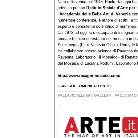
Nato a Ravenna nel 1948, Paolo Racagni ha co
artistica presso l’
Istituto Statale d'Arte pe
l’
Accademia delle Belle Arti di Venezia
con
numerose conferenze, è autore di scritti, a tit
esperto e consulente scientifico di numerosi 
Dal 1972 ad oggi si è occupato di insegnament
teoria e tecnica di restauro del mosaico in div
Spilimbergo (Friuli Venezia Giulia), Paray-le
Ha collaborato presso aziende di Ravenna dal
Ravenna, Laboratorio «Il Mosaico» di Renato 
del Mosaico di Luciana Notturni, Laboratorio
http://www.racagnimosaico.com/
SCARICA IL COMUNICATO IN PDF
·
PALLAVICINI22 ART GALLERY
PAOLO RAC