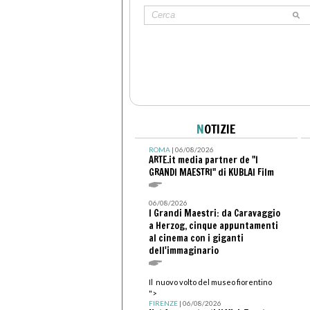
N
OTIZIE
ROMA
| 06/08/2026
ARTE.it media partner de "I
GRANDI MAESTRI" di KUBLAI Film
06/08/2026
I Grandi Maestri: da Caravaggio
a Herzog, cinque appuntamenti
al cinema con i giganti
dell'immaginario
Il nuovo volto del museo fiorentino
">
FIRENZE
| 06/08/2026