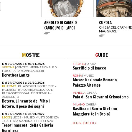
ARNOLFO DI CAMBIO
CUPOLA
(ARNOLFO DI LAPO)
CHIESA DEL CARMINE
MAGGIORE
M
OSTRE
G
UIDE
Dal 30/07/2026 al 01/11/2026
FIRENZE
|
OPERA
VERONA
| CENTRO INTERNAZIONALE DI
Sacrificio di Isacco
FOTOGRAFIA SCAVI SCALIGERI
Dorothea Lange
ROMA
|
MUSEO
Museo Nazionale Romano
Dal 24/07/2026 al 31/10/2026
Palazzo Altemps
PALERMO
| PALAZZO BELMONTE RISO -
PALERMO I PARCO ARCHEOLOGICO E
VENEZIA
|
OPERA
PAESAGGISTICO VALLE DEI TEMPLI -
Pala di San Giovanni Crisostomo
AGRIGENTO
Botero. L’incanto del Mito I
MILANO
|
CHIESA
Botero. Il peso dei sogni
Basilica di Santo Stefano
Maggiore (o in Brolo)
Dal 24/07/2026 al 31/01/2027
LECCE
| LECCE – MUSEO MUST I COSENZA
– GALLERIA NAZIONALE DI COSENZA
LEGGI TUTTO >
Tesori nascosti della Galleria
Borghese