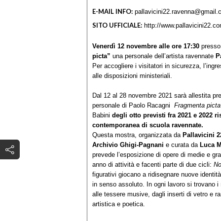
E-MAIL INFO:
pallavicini22.ravenna@gmail
SITO UFFICIALE:
http://www.pallavicini22.c
Venerdì 12 novembre alle ore 17:30
press
picta”
una personale dell’artista ravennate
P
Per accogliere i visitatori in sicurezza, l’ingr
alle disposizioni ministeriali.
Dal 12 al 28 novembre 2021 sarà allestita pre
personale di Paolo Racagni
Fragmenta picta
Babini
degli otto previsti fra 2021 e 2022 
contemporanea di scuola ravennate.
Questa mostra, organizzata da
Pallavicini 2
Archivio Ghigi-Pagnani
e curata da
Luca 
prevede l’esposizione di opere di medie e gran
anno di attività e facenti parte di due cicli:
No
figurativi giocano a ridisegnare nuove identit
in senso assoluto. In ogni lavoro si trovano i m
alle tessere musive, dagli inserti di vetro e r
artistica e poetica.