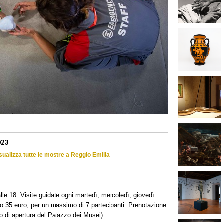
023
sualizza tutte le mostre a Reggio Emilia
le 18. Visite guidate ogni martedì, mercoledì, giovedì
ario 35 euro, per un massimo di 7 partecipanti. Prenotazione
io di apertura del Palazzo dei Musei)