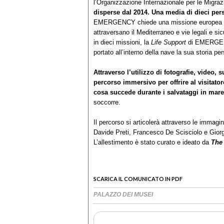
l’Organizzazione Internazionale per le Migra
disperse dal 2014. Una media di dieci per
EMERGENCY chiede una missione europea di r
attraversano il Mediterraneo e vie legali e s
in dieci missioni, la
Life Support
di EMERGENC
portato all’interno della nave la sua storia p
Attraverso l’utilizzo di fotografie, video, 
percorso immersivo per offrire al visitat
cosa succede durante i salvataggi in mar
soccorre.
Il percorso si articolerà attraverso le immagini
Davide Preti, Francesco De Scisciolo e Giorgio 
L’allestimento è stato curato e ideato da
The
SCARICA IL COMUNICATO IN PDF
PALAZZO DEI MUSEI