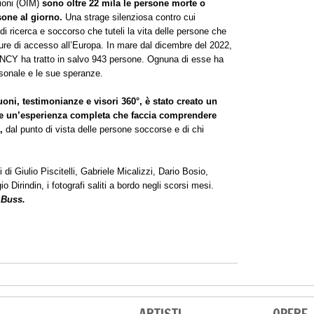
zioni (OIM)
sono oltre 22 mila le persone morte o
sone al giorno.
Una strage silenziosa contro cui
icerca e soccorso che tuteli la vita delle persone che
icure di accesso all’Europa. In mare dal dicembre del 2022,
Y ha tratto in salvo 943 persone. Ognuna di esse ha
ersonale e le sue speranze.
suoni, testimonianze e visori 360°, è stato creato un
ore un’esperienza completa che faccia comprendere
e,
dal punto di vista delle persone soccorse e di chi
 di Giulio Piscitelli, Gabriele Micalizzi, Dario Bosio,
Dirindin, i fotografi saliti a bordo negli scorsi mesi.
 Buss.