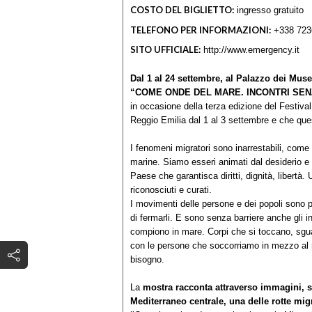
COSTO DEL BIGLIETTO:
ingresso gratuito
TELEFONO PER INFORMAZIONI:
+338 723
SITO UFFICIALE:
http://www.emergency.it
Dal 1 al 24 settembre, al Palazzo dei Muse
“COME ONDE DEL MARE. INCONTRI SEN
in occasione della terza edizione del Festiva
Reggio Emilia dal 1 al 3 settembre e che qu
I fenomeni migratori sono inarrestabili, com
marine. Siamo esseri animati dal desiderio e d
Paese che garantisca diritti, dignità, libertà.
riconosciuti e curati.
I movimenti delle persone e dei popoli sono pa
di fermarli. E sono senza barriere anche gli
compiono in mare. Corpi che si toccano, sguar
con le persone che soccorriamo in mezzo al ma
bisogno.
La
mostra racconta attraverso immagini, 
Mediterraneo centrale, una delle rotte mi