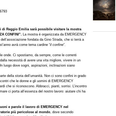
6793
i di Reggio Emilia sarà possibile visitare la mostra
ZA CONFINI”.
La mostra è organizzata da EMERGENCY
l dell’associazione fondata da Gino Strada, che si terrà a
est’anno avrà come tema cardine “
il confine
”.
e le onde. Ci spostiamo, da sempre, come le correnti
alla necessità di avere una vita migliore, vivere in un
 Un luogo dove sogni, aspirazioni, inclinazioni siano
rte della storia dell’umanità. Non ci sono confini in grado
 incontri che le donne e gli uomini di EMERGENCY
di che si riconoscono. Abbracci, pianti, sorrisi. L’incontro
re ci porta all’essenza del nostro lavoro: aiutare chi ha
suoni e parole il lavoro di EMERGENCY nel
gratorie più pericolose al mondo
, dove secondo