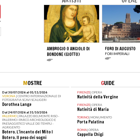
ARTISTI
OPERE
AMBROGIO O ANGIOLO DI
FORO DI AUGUSTO
BONDONE (GIOTTO)
FORI IMPERIALI
M
OSTRE
G
UIDE
Dal 30/07/2026 al 01/11/2026
FIRENZE
|
OPERA
VERONA
| CENTRO INTERNAZIONALE DI
Natività della Vergine
FOTOGRAFIA SCAVI SCALIGERI
Dorothea Lange
FIRENZE
|
OPERA
Natività di Maria
Dal 24/07/2026 al 31/10/2026
PALERMO
| PALAZZO BELMONTE RISO -
TORINO
|
MONUMENTO
PALERMO I PARCO ARCHEOLOGICO E
Porta Palatina
PAESAGGISTICO VALLE DEI TEMPLI -
AGRIGENTO
ROMA
|
OPERA
Botero. L’incanto del Mito I
Cappella Chigi
Botero. Il peso dei sogni