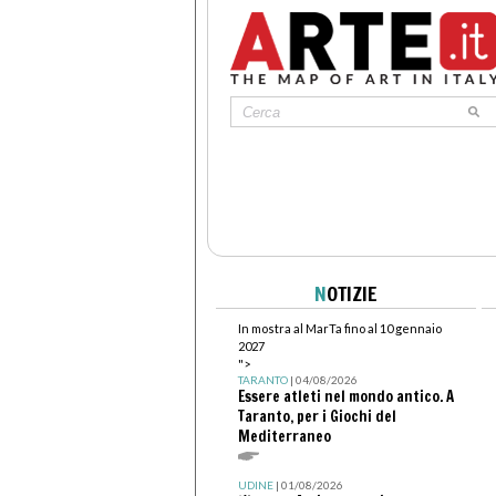
N
OTIZIE
In mostra al MarTa fino al 10 gennaio
2027
">
TARANTO
| 04/08/2026
Essere atleti nel mondo antico. A
Taranto, per i Giochi del
Mediterraneo
UDINE
| 01/08/2026