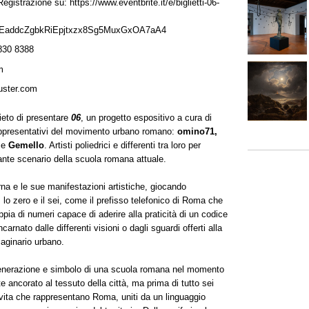
egistrazione su: https://www.eventbrite.it/e/biglietti-06-
EaddcZgbkRiEpjtxzx8Sg5MuxGxOA7aA4
830 8388
m
uster.com
lieto di presentare
06
, un progetto espositivo a cura di
 rappresentativi del movimento urbano romano:
omino71,
o
e
Gemello
. Artisti poliedrici e differenti tra loro per
ante scenario della scuola romana attuale.
erna e le sue manifestazioni artistiche, giocando
o zero e il sei, come il prefisso telefonico di Roma che
ppia di numeri capace di aderire alla praticità di un codice
arnato dalle differenti visioni o dagli sguardi offerti alla
maginario urbano.
ro generazione e simbolo di una scuola romana nel momento
 ancorato al tessuto della città, ma prima di tutto sei
 vita che rappresentano Roma, uniti da un linguaggio