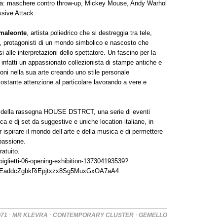
oca: maschere contro throw-up, Mickey Mouse, Andy Warhol
ssive Attack.
maleonte
, artista poliedrico che si destreggia tra tele,
i, protagonisti di un mondo simbolico e nascosto che
 alle interpretazioni dello spettatore. Un fascino per la
infatti un appassionato collezionista di stampe antiche e
ioni nella sua arte creando uno stile personale
ostante attenzione al particolare lavorando a vere e
o della rassegna HOUSE DSTRCT, una serie di eventi
sica e dj set da suggestive e uniche location italiane, in
spirare il mondo dell’arte e della musica e di permettere
 passione.
ratuito.
/biglietti-06-opening-exhibition-137304193539?
EaddcZgbkRiEpjtxzx8Sg5MuxGxOA7aA4
·
·
·
O71
MR KLEVRA
CONTEMPORARY CLUSTER
GEMELLO