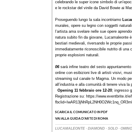
celebrando le super icone simbolo di un’ep
e le rockstar del vinile da David Bowie ai Ma
Proseguendo lungo la sala incontriamo
Luca
murales, opere su legno con soggetti natural
l’artista ama svelare nelle sue opere aprendosi
natura subito fin da giovane, Lucamaleonte è 
bestiari medievali, riversando le proprie pass
immediatamente riconoscibile nutrito di una c
proprie esplosioni naturali.
06
sarà infine teatro del sesto appuntament
online con esibizioni live di artisti visivi, mu
streaming sul canale tv Magma. Un modo per i
all’industria e alla comunità di tenere viva la
Opening 11 febbraio ore 12-20
; ingresso g
Registrazione su: https://www.eventbrite.it/e
fbclid=IwAR13jNhRpL2NH0O2Wc1nq_OR3m
SCARICA IL COMUNICATO IN PDF
VAI ALLA GUIDA D'ARTE DI ROMA
·
·
·
LUCAMALEONTE
DIAMOND
SOLO
OMIN