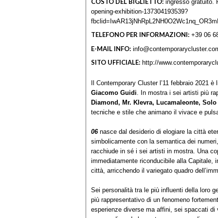
COSTO DEL BIGLIETTO:
ingresso gratuito. R
opening-exhibition-137304193539?
fbclid=IwAR13jNhRpL2NH0O2Wc1nq_OR3m
TELEFONO PER INFORMAZIONI:
+39 06 6
E-MAIL INFO:
info@contemporarycluster.co
SITO UFFICIALE:
http://www.contemporarycl
Il Contemporary Cluster l’11 febbraio 2021 è 
Giacomo Guidi
. In mostra i sei artisti più
Diamond, Mr. Klevra, Lucamaleonte, Sol
tecniche e stile che animano il vivace e puls
06
nasce dal desiderio di elogiare la città et
simbolicamente con la semantica dei numeri, l
racchiude in sé i sei artisti in mostra. Una co
immediatamente riconducibile alla Capitale, inc
città, arricchendo il variegato quadro dell’im
Sei personalità tra le più influenti della lo
più rappresentativo di un fenomeno fortemente
esperienze diverse ma affini, sei spaccati di