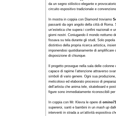
da un segno stilistico elegante e provocatorio
circuito espositivo tradizionale e convenziona
In mostra in coppia con Diamond troviamo
S
passanti da ogni angolo della città di Roma. 
un’estetica che supera i confini nazionali e u
giorni nostri. Coniugando il mondo notturno dei
fissava su tela durante gli studi, Solo popola
distintivo della propria ricerca artistica, insie
imponendosi quotidianamente di amplificare que
disposizione di chiunque.
Il progetto prosegue nella sala delle colonne
capace di rapirne l’attenzione attraverso svar
simboli di vario genere. Ogni sua produzione, 
meticoloso ed elaborato processo di preparazi
dell’artista che anima tele, skateboard e poste
figure sono immediatamente riconoscibili per 
In coppia con Mr. Klevra le opere di
omino7
supereroi, santi e bambini in un
mash up
dall
interventi in strada a un’attività espositiva c