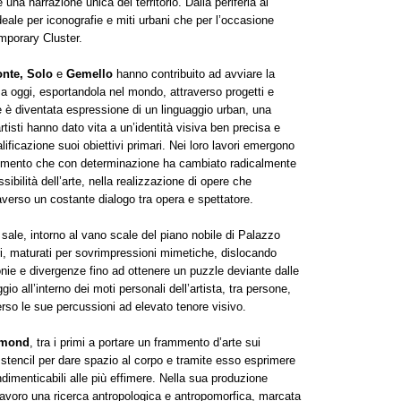
na narrazione unica del territorio. Dalla periferia al
eale per iconografie e miti urbani che per l’occasione
emporary Cluster.
onte, Solo
e
Gemello
hanno contribuito ad avviare la
a oggi, esportandola nel mondo, attraverso progetti e
e è diventata espressione di un linguaggio urban, una
artisti hanno dato vita a un’identità visiva ben precisa e
lificazione suoi obiettivi primari. Nei loro lavori emergono
ovimento che con determinazione ha cambiato radicalmente
ibilità dell’arte, nella realizzazione di opere che
averso un costante dialogo tra opera e spettatore.
e sale, intorno al vano scale del piano nobile di Palazzo
i, maturati per sovrimpressioni mimetiche, dislocando
nie e divergenze fino ad ottenere un puzzle deviante dalle
io all’interno dei moti personali dell’artista, tra persone,
verso le sue percussioni ad elevato tenore visivo.
amond
, tra i primi a portare un frammento d’arte sui
lo stencil per dare spazio al corpo e tramite esso esprimere
indimenticabili alle più effimere. Nella sua produzione
lavoro una ricerca antropologica e antropomorfica, marcata