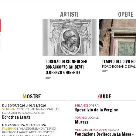
ARTISTI
OPERE
LORENZO DI CIONE DI SER
TEMPIO DEL DIVO R
BONACCORTO GHIBERTI
FORO ROMANO E PAL
(LORENZO GHIBERTI)
M
OSTRE
G
UIDE
Dal 30/07/2026 al 01/11/2026
MILANO
|
OPERA
VERONA
| CENTRO INTERNAZIONALE DI
Sposalizio della Vergine
FOTOGRAFIA SCAVI SCALIGERI
Dorothea Lange
TORINO
|
LOCALE
Murazzi
Dal 24/07/2026 al 31/10/2026
PALERMO
| PALAZZO BELMONTE RISO -
VENEZIA UNICA 2015
|
MUSEO
PALERMO I PARCO ARCHEOLOGICO E
Fondazione Bevilacqua La Masa –
PAESAGGISTICO VALLE DEI TEMPLI -