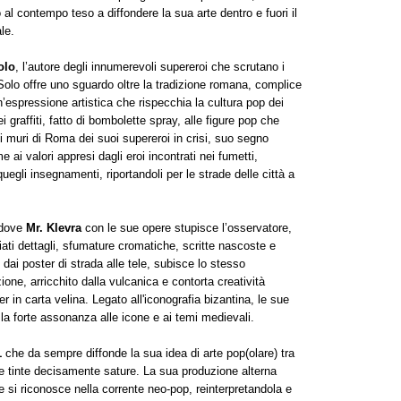
 al contempo teso a diffondere la sua arte dentro e fuori il
le.
olo
, l’autore degli innumerevoli supereroi che scrutano i
Solo offre uno sguardo oltre la tradizione romana, complice
n’espressione artistica che rispecchia la cultura pop dei
 graffiti, fatto di bombolette spray, alle figure pop che
 i muri di Roma dei suoi supereroi in crisi, suo segno
me ai valori appresi dagli eroi incontrati nei fumetti,
gli insegnamenti, riportandoli per le strade delle città a
 dove
Mr. Klevra
con le sue opere stupisce l’osservatore,
iati dettagli, sfumature cromatiche, scritte nascoste e
dai poster di strada alle tele, subisce lo stesso
one, arricchito dalla vulcanica e contorta creatività
r in carta velina. Legato all'iconografia bizantina, le sue
la forte assonanza alle icone e ai temi medievali.
1
che da sempre diffonde la sua idea di arte pop(olare) tra
e tinte decisamente sature. La sua produzione alterna
he si riconosce nella corrente neo-pop, reinterpretandola e