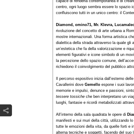
capace di renderla contemporanea e di creare u
centro, ogni luogo sembra essere lo spazio id
confluiscono tutti in un unico centro: il Cont
Diamond, omino71, Mr. Klevra, Lucamale
rivoluzione del concetto di arte urbana a Rom
mostre internazionali. Una forma artistica ch
dialettica della strada attraverso la quale gli 
un’estetica che fa della valorizzazione e riqua
elementi figurativi e icone simbolo di un m
la percezione dello spazio comune, dell’access
richiedono il coinvolgimento del pubblico attr
Il percorso espositivo inizia dall’esterno dell
Cavallerini dove
Gemello
espone i suoi lavor
memorie e impulsi, denunce e passioni, sinto
tessere tossiche
che ben interpretano un viagg
luoghi, fantasie e ricordi metabolizzati attra
All’interno della sala quadrata le opere di
Di
manifesti e sui muri della città, utilizzando 
tutte le emozioni della vita, da quelle forti e 
alterna tecniche e soggetti, facendo del suo 