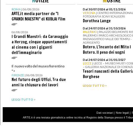
N
OTIZIE
M
OSTRE
ROMA
| 06/08/2026
Dal 30/07/2026 al 01/11/2026
ARTE.it media partner de "I
VERONA
| CENTRO INTERNAZIONAL
FOTOGRAFIA SCAVI SCALIGERI
GRANDI MAESTRI" di KUBLAI Film
Dorothea Lange
Dal 24/07/2026 al 31/10/2026
PALERMO
| PALAZZO BELMONTE RIS
06/08/2026
PALERMO I PARCO ARCHEOLOGICO 
I Grandi Maestri: da Caravaggio
PAESAGGISTICO VALLE DEI TEMPLI -
a Herzog, cinque appuntamenti
AGRIGENTO
Botero. L’incanto del Mito I
al cinema con i giganti
Botero. Il peso dei sogni
dell'immaginario
Dal 24/07/2026 al 31/01/2027
LECCE
| LECCE – MUSEO MUST I CO
Il nuovo volto del museo fiorentino
– GALLERIA NAZIONALE DI COSENZ
Tesori nascosti della Galleri
">
FIRENZE
| 06/08/2026
Borghese
Nel futuro degli Uffizi. Tra due
anni la chiusura dei lavori
LEGGI TUTTO >
LEGGI TUTTO >
|
|
Dati societari
Note legali
ARTE.it è una testata giornalistica online iscritta al Registro della Stampa presso il Trib