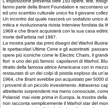
L'esposizione presenta oltre 150 opere, tele, fotogr
fanno parte della Brant Foundation e raccontano un
ed uno scambio culturale unico fra il giovane collezio
Un incontro dal quale nascerà un sodalizio unico da
mitica e rivoluzionaria rivista Interview fondata da 
1969 e che Brant acquisterà con la sua casa editri
morte dell’artista nel 1987.
La mostra parte dai primi disegni del Warhol illustra
le spettacolari Ultime Cene e gli autoritratti passan
opere più iconiche come le Electric Chairs, il grande 
fiori e uno dei più famosi capolavori di Warhol, Blue
ritratto della famosa attrice Americana con in mezzo
restaurato di un dei colpi di pistola esploso da un’am
1964, che Brant avrebbe poi acquistato per 5000 do
i proventi di un piccolo investimento. Attraverso ca
altrettanto sorprendenti ma meno conosciute, come
Polaroid mai viste prima in Europa, la mostra dell
non racconta semplicemente il Warhol star del mond