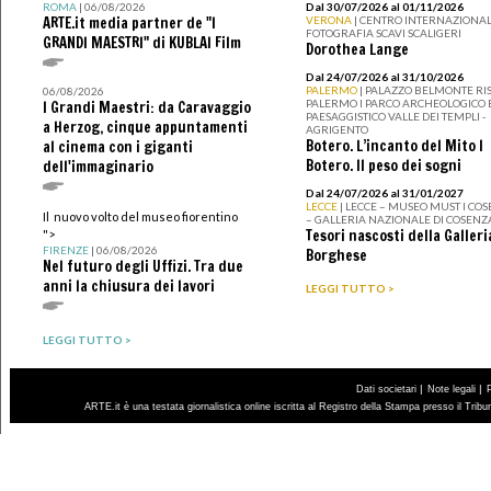
ROMA
| 06/08/2026
Dal 30/07/2026 al 01/11/2026
ARTE.it media partner de "I
VERONA
| CENTRO INTERNAZIONAL
FOTOGRAFIA SCAVI SCALIGERI
GRANDI MAESTRI" di KUBLAI Film
Dorothea Lange
Dal 24/07/2026 al 31/10/2026
PALERMO
| PALAZZO BELMONTE RIS
06/08/2026
PALERMO I PARCO ARCHEOLOGICO 
I Grandi Maestri: da Caravaggio
PAESAGGISTICO VALLE DEI TEMPLI -
a Herzog, cinque appuntamenti
AGRIGENTO
Botero. L’incanto del Mito I
al cinema con i giganti
Botero. Il peso dei sogni
dell'immaginario
Dal 24/07/2026 al 31/01/2027
LECCE
| LECCE – MUSEO MUST I CO
Il nuovo volto del museo fiorentino
– GALLERIA NAZIONALE DI COSENZ
Tesori nascosti della Galleri
">
FIRENZE
| 06/08/2026
Borghese
Nel futuro degli Uffizi. Tra due
anni la chiusura dei lavori
LEGGI TUTTO >
LEGGI TUTTO >
|
|
Dati societari
Note legali
ARTE.it è una testata giornalistica online iscritta al Registro della Stampa presso il Trib