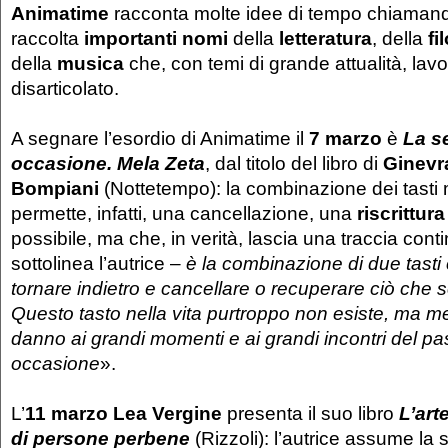
Animatime
racconta molte idee di tempo chiaman
raccolta
importanti nomi
della
letteratura
, della
fi
della
musica
che, con temi di grande attualità, la
disarticolato.
A segnare l’esordio di Animatime il
7 marzo
è
La s
occasione. Mela Zeta
, dal titolo del libro di
Ginevr
Bompiani
(Nottetempo): la combinazione dei tasti
permette, infatti, una cancellazione, una
riscrittura
possibile, ma che, in verità, lascia una traccia cont
sottolinea l’autrice –
è la combinazione di due tasti
tornare indietro e cancellare o recuperare ciò che
Questo tasto nella vita purtroppo non esiste, ma me
danno ai grandi momenti e ai grandi incontri del 
occasione
».
L’
11 marzo Lea Vergine
presenta il suo libro
L’art
di persone perbene
(Rizzoli): l’autrice assume la 