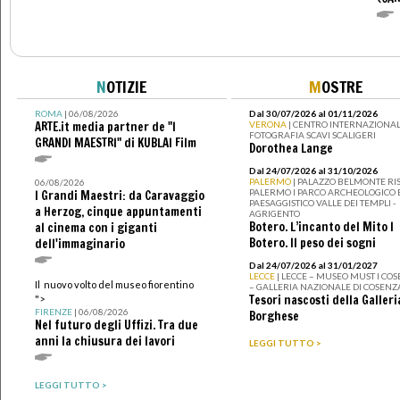
N
OTIZIE
M
OSTRE
ROMA
| 06/08/2026
Dal 30/07/2026 al 01/11/2026
ARTE.it media partner de "I
VERONA
| CENTRO INTERNAZIONAL
FOTOGRAFIA SCAVI SCALIGERI
GRANDI MAESTRI" di KUBLAI Film
Dorothea Lange
Dal 24/07/2026 al 31/10/2026
PALERMO
| PALAZZO BELMONTE RIS
06/08/2026
PALERMO I PARCO ARCHEOLOGICO 
I Grandi Maestri: da Caravaggio
PAESAGGISTICO VALLE DEI TEMPLI -
a Herzog, cinque appuntamenti
AGRIGENTO
Botero. L’incanto del Mito I
al cinema con i giganti
Botero. Il peso dei sogni
dell'immaginario
Dal 24/07/2026 al 31/01/2027
LECCE
| LECCE – MUSEO MUST I CO
Il nuovo volto del museo fiorentino
– GALLERIA NAZIONALE DI COSENZ
Tesori nascosti della Galleri
">
FIRENZE
| 06/08/2026
Borghese
Nel futuro degli Uffizi. Tra due
anni la chiusura dei lavori
LEGGI TUTTO >
LEGGI TUTTO >