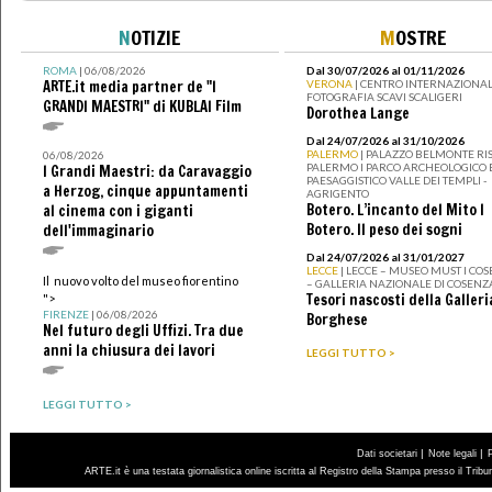
N
OTIZIE
M
OSTRE
ROMA
| 06/08/2026
Dal 30/07/2026 al 01/11/2026
ARTE.it media partner de "I
VERONA
| CENTRO INTERNAZIONAL
FOTOGRAFIA SCAVI SCALIGERI
GRANDI MAESTRI" di KUBLAI Film
Dorothea Lange
Dal 24/07/2026 al 31/10/2026
PALERMO
| PALAZZO BELMONTE RIS
06/08/2026
PALERMO I PARCO ARCHEOLOGICO 
I Grandi Maestri: da Caravaggio
PAESAGGISTICO VALLE DEI TEMPLI -
a Herzog, cinque appuntamenti
AGRIGENTO
Botero. L’incanto del Mito I
al cinema con i giganti
Botero. Il peso dei sogni
dell'immaginario
Dal 24/07/2026 al 31/01/2027
LECCE
| LECCE – MUSEO MUST I CO
Il nuovo volto del museo fiorentino
– GALLERIA NAZIONALE DI COSENZ
Tesori nascosti della Galleri
">
FIRENZE
| 06/08/2026
Borghese
Nel futuro degli Uffizi. Tra due
anni la chiusura dei lavori
LEGGI TUTTO >
LEGGI TUTTO >
|
|
Dati societari
Note legali
ARTE.it è una testata giornalistica online iscritta al Registro della Stampa presso il Trib