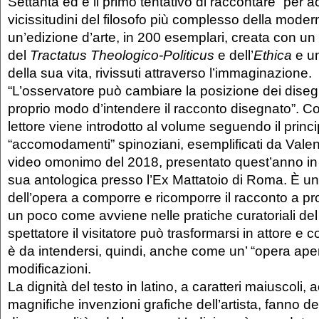
Settanta ed è il primo tentativo di raccontare “per ac
vicissitudini del filosofo più complesso della modern
un’edizione d’arte, in 200 esemplari, creata con un 
del
Tractatus Theologico-Politicus
e dell’
Ethica
e un
della sua vita, rivissuti attraverso l’immaginazione.
“L’osservatore può cambiare la posizione dei diseg
proprio modo d’intendere il racconto disegnato”. Co
lettore viene introdotto al volume seguendo il princi
“accomodamenti” spinoziani, esemplificati da Valen
video omonimo del 2018, presentato quest’anno in
sua antologica presso l’Ex Mattatoio di Roma. È un in
dell’opera a comporre e ricomporre il racconto a pr
un poco come avviene nelle pratiche curatoriali del 
spettatore il visitatore può trasformarsi in attore e 
è da intendersi, quindi, anche come un’ “opera apert
modificazioni.
La dignità del testo in latino, a caratteri maiuscoli, 
magnifiche invenzioni grafiche dell’artista, fanno 