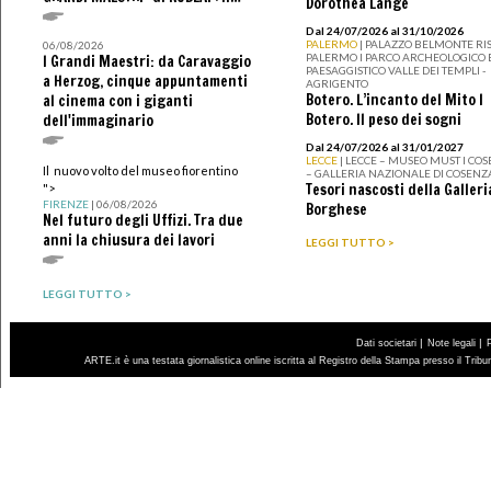
Dorothea Lange
Dal 24/07/2026 al 31/10/2026
PALERMO
| PALAZZO BELMONTE RIS
06/08/2026
PALERMO I PARCO ARCHEOLOGICO 
I Grandi Maestri: da Caravaggio
PAESAGGISTICO VALLE DEI TEMPLI -
a Herzog, cinque appuntamenti
AGRIGENTO
Botero. L’incanto del Mito I
al cinema con i giganti
Botero. Il peso dei sogni
dell'immaginario
Dal 24/07/2026 al 31/01/2027
LECCE
| LECCE – MUSEO MUST I CO
Il nuovo volto del museo fiorentino
– GALLERIA NAZIONALE DI COSENZ
Tesori nascosti della Galleri
">
FIRENZE
| 06/08/2026
Borghese
Nel futuro degli Uffizi. Tra due
anni la chiusura dei lavori
LEGGI TUTTO >
LEGGI TUTTO >
|
|
Dati societari
Note legali
ARTE.it è una testata giornalistica online iscritta al Registro della Stampa presso il Trib