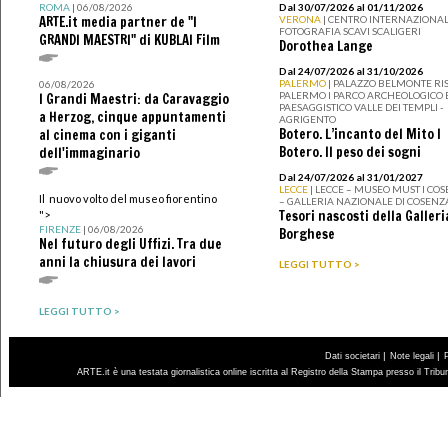
ROMA
| 06/08/2026
Dal 30/07/2026 al 01/11/2026
ARTE.it media partner de "I
VERONA
| CENTRO INTERNAZIONAL
FOTOGRAFIA SCAVI SCALIGERI
GRANDI MAESTRI" di KUBLAI Film
Dorothea Lange
Dal 24/07/2026 al 31/10/2026
PALERMO
| PALAZZO BELMONTE RIS
06/08/2026
PALERMO I PARCO ARCHEOLOGICO 
I Grandi Maestri: da Caravaggio
PAESAGGISTICO VALLE DEI TEMPLI -
a Herzog, cinque appuntamenti
AGRIGENTO
Botero. L’incanto del Mito I
al cinema con i giganti
Botero. Il peso dei sogni
dell'immaginario
Dal 24/07/2026 al 31/01/2027
LECCE
| LECCE – MUSEO MUST I CO
Il nuovo volto del museo fiorentino
– GALLERIA NAZIONALE DI COSENZ
Tesori nascosti della Galleri
">
FIRENZE
| 06/08/2026
Borghese
Nel futuro degli Uffizi. Tra due
anni la chiusura dei lavori
LEGGI TUTTO >
LEGGI TUTTO >
|
|
Dati societari
Note legali
ARTE.it è una testata giornalistica online iscritta al Registro della Stampa presso il Trib