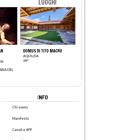
LUOGHI
AN
DOMUS DI TITO MACRO
AQUILEIA
SI
ARIA DEL
I
NFO
Chi siamo
Manifesto
Canali e APP