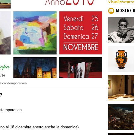
Visualizza tutte
MOSTRE I
rte contemporanea
17
ontemporanea
(fino al 18 dicembre aperto anche la domenica)