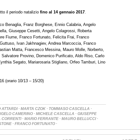
to il periodo natalizio
fino al 14 gennaio 2017
.
ico Benaglia, Franz Borghese, Ennio Calabria, Angelo
la, Giuseppe Cesetti, Angelo Colagrossi, Roberta
ore Fiume, Franco Fortunato, Felicita Frai, Franco
o Guttuso, Ivan Jakhnagiev, Andrea Marcoccia, Franco
ebastian Matta, Francesco Messina, Mauro Molle, Norberto,
i, Salvatore Provino, Domenico Purificato, Aldo Riso, Carlo
Cynthia Segato, Mariarosaria Stigliano, Orfeo Tamburi, Lino
6 (orario 10/13 – 15/20)
·
·
·
 ATTARDI
MARTA CZOK
TOMMASO CASCELLA
·
·
NGELO CAMERINO
MICHELE CASCELLA
GIUSEPPE
·
·
·
 CORRENTI
MARIO FERRANTE
MAURO BELLUCCI
·
·
ISTONE
FRANCO FORTUNATO