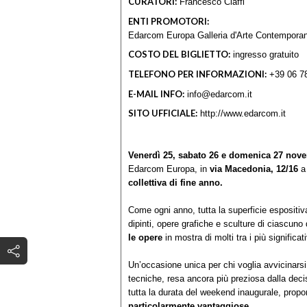
CURATORI:
Francesco Ciaffi
ENTI PROMOTORI:
Edarcom Europa Galleria d'Arte Contempora
COSTO DEL BIGLIETTO:
ingresso gratuito
TELEFONO PER INFORMAZIONI:
+39 06 7
E-MAIL INFO:
info@edarcom.it
SITO UFFICIALE:
http://www.edarcom.it
Venerdì 25, sabato 26 e domenica 27 nov
Edarcom Europa, in
via Macedonia, 12/16
a 
collettiva di fine anno.
Come ogni anno, tutta la superficie espositiva 
dipinti, opere grafiche e sculture di ciascuno
le opere
in mostra di molti tra i più significati
Un’occasione unica per chi voglia avvicinarsi
tecniche, resa ancora più preziosa dalla dec
tutta la durata del weekend inaugurale, propo
particolarmente vantaggiose
.