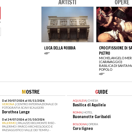
ARTISTI
OPERE
LUCA DELLA ROBBIA
CROCIFISSIONE DI S
PIETRO
MICHELANGELO MERI
(CARAVAGGIO)
BASILICA DI SANTA M
POPOLO
M
OSTRE
G
UIDE
Dal 30/07/2026 al 01/11/2026
AQUILEIA
|
CHIESA
VERONA
| CENTRO INTERNAZIONALE DI
Basilica di Aquileia
FOTOGRAFIA SCAVI SCALIGERI
Dorothea Lange
ROMA
|
HOTEL
Buonanotte Garibaldi
Dal 24/07/2026 al 31/10/2026
PALERMO
| PALAZZO BELMONTE RISO -
BOLOGNA
|
OPERA
PALERMO I PARCO ARCHEOLOGICO E
Coro ligneo
PAESAGGISTICO VALLE DEI TEMPLI -