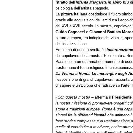
ritratto
dell’
Infanta Margarita in abito blu
di
psicologia dell’artista spagnolo.
La
pittura italiana
costituisce il fulcro simbo
grazie alle acquisizioni dell’arciduca Leopold
del XVI e XVII secolo. In mostra, capolavori
Guido Cagnacci
e
Giovanni Battista Moro
pittura europea, tra indagine del visibile, s
dell’idealizzazione.
Emblema di questa svolta è l’
Incoronazione
dei capolavori della mostra. Realizzata a Rom
Passione in un drammatico momento di essenz
trasformano il tema religioso in un’esperien
Da Vienna a Roma. Le meraviglie degli A
l’esposizione di grandi capolavori: racconta 
di sapere e un’Europa che, attraverso l’arte,
«
Con questa mostra
– afferma il
Presidente
la nostra missione di promuovere progetti cult
storie e tradizioni europee. Roma è una capitale
sintesi fra le differenti identità che animano
fase storica complessa e di trasformazione d
quella di contribuire a ravvivare, anche attrav
fatta di identità diverse, ma di profondi valor