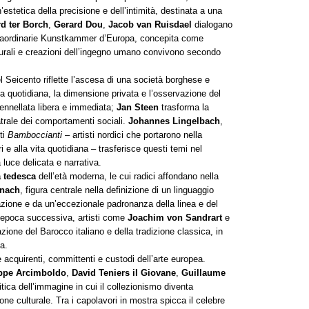
estetica della precisione e dell’intimità, destinata a una
d ter Borch
,
Gerard Dou
,
Jacob van Ruisdael
dialogano
straordinarie Kunstkammer d’Europa, concepita come
urali e creazioni dell’ingegno umano convivono secondo
l Seicento riflette l’ascesa di una società borghese e
vita quotidiana, la dimensione privata e l’osservazione del
pennellata libera e immediata;
Jan Steen
trasforma la
trale dei comportamenti sociali.
Johannes Lingelbach
,
ti
Bamboccianti
– artisti nordici che portarono nella
i e alla vita quotidiana – trasferisce questi temi nel
luce delicata e narrativa.
a tedesca
dell’età moderna, le cui radici affondano nella
anach
, figura centrale nella definizione di un linguaggio
azione e da un’eccezionale padronanza della linea e del
n epoca successiva, artisti come
Joachim von Sandrart
e
azione del Barocco italiano e della tradizione classica, in
a.
acquirenti, committenti e custodi dell’arte europea.
ppe Arcimboldo
,
David Teniers il Giovane
,
Guillaume
itica dell’immagine in cui il collezionismo diventa
e culturale. Tra i capolavori in mostra spicca il celebre