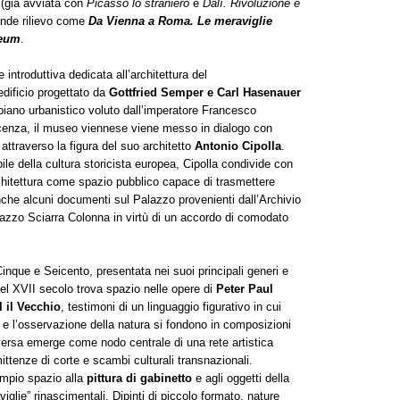
 (già avviata con
Picasso lo straniero
e
Dalí. Rivoluzione e
ande rilievo come
Da Vienna a Roma. Le meraviglie
seum
.
introduttiva dedicata all’architettura del
dificio progettato da
Gottfried Semper e Carl Hasenauer
piano urbanistico voluto dall’imperatore Francesco
cenza, il museo viennese viene messo in dialogo con
attraverso la figura del suo architetto
Antonio Cipolla
.
bile della cultura storicista europea, Cipolla condivide con
itettura come spazio pubblico capace di trasmettere
 anche alcuni documenti sul Palazzo provenienti dall’Archivio
lazzo Sciarra Colonna in virtù di un accordo di comodato
inque e Seicento, presentata nei suoi principali generi e
el XVII secolo trova spazio nelle opere di
Peter Paul
 il Vecchio
, testimoni di un linguaggio figurativo in cui
na e l’osservazione della natura si fondono in composizioni
versa emerge come nodo centrale di una rete artistica
ttenze di corte e scambi culturali transnazionali.
ampio spazio alla
pittura di gabinetto
e agli oggetti della
viglie” rinascimentali. Dipinti di piccolo formato, nature