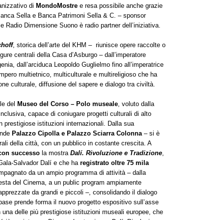
anizzativo di
MondoMostre
e resa possibile anche grazie
Banca Sella e Banca Patrimoni Sella & C. – sponsor
r e Radio Dimensione Suono è radio partner dell’iniziativa.
choff
, storica dell’arte del KHM – riunisce opere raccolte o
igure centrali della Casa d’Asburgo – dall’imperatore
enia, dall’arciduca Leopoldo Guglielmo fino all’imperatrice
mpero multietnico, multiculturale e multireligioso che ha
ne culturale, diffusione del sapere e dialogo tra civiltà.
le del
Museo del Corso – Polo museale
, voluto dalla
lusiva, capace di coniugare progetti culturali di alto
 prestigiose istituzioni internazionali. Dalla sua
ende
Palazzo Cipolla e Palazzo Sciarra Colonna
– si è
ali della città, con un pubblico in costante crescita. A
con successo
la mostra
Dalí. Rivoluzione e Tradizione
,
 Gala-Salvador Dalí e che ha
registrato oltre 75 mila
compagnato da un ampio programma di attività – dalla
Festa del Cinema, a un public program ampiamente
 apprezzate da grandi e piccoli –, consolidando il dialogo
base prende forma il nuovo progetto espositivo sull’asse
una delle più prestigiose istituzioni museali europee, che