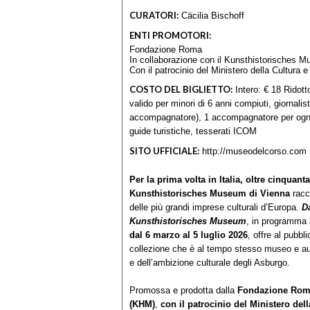
CURATORI:
Cäcilia Bischoff
ENTI PROMOTORI:
Fondazione Roma
In collaborazione con il Kunsthistorisches 
Con il patrocinio del Ministero della Cultura
COSTO DEL BIGLIETTO:
Intero: € 18 Ridott
valido per minori di 6 anni compiuti, giornali
accompagnatore), 1 accompagnatore per ogni
guide turistiche, tesserati ICOM
SITO UFFICIALE:
http://museodelcorso.com
Per la prima volta in Italia, oltre cinquan
Kunsthistorisches Museum di Vienna
racc
delle più grandi imprese culturali d’Europa.
D
Kunsthistorisches Museum
, in programma
dal 6 marzo al 5 luglio 2026
, offre al pubb
collezione che è al tempo stesso museo e aut
e dell’ambizione culturale degli Asburgo.
Promossa e prodotta dalla
Fondazione Ro
(KHM)
,
con il patrocinio del Ministero de