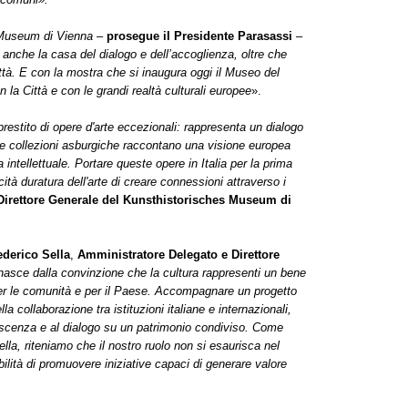
 Museum di Vienna
–
prosegue il Presidente Parasassi
–
nche la casa del dialogo e dell’accoglienza, oltre che
ittà. E con la mostra che si inaugura oggi il Museo del
la Città e con le grandi realtà culturali europee
».
estito di opere d'arte eccezionali: rappresenta un dialogo
le collezioni asburgiche raccontano una visione europea
ra intellettuale. Portare queste opere in Italia per la prima
tà duratura dell'arte di creare connessioni attraverso i
Direttore Generale del Kunsthistorisches Museum di
ederico Sella
,
Amministratore Delegato e Direttore
nasce dalla convinzione che la cultura rappresenti un bene
er le comunità e per il Paese. Accompagnare un progetto
ella collaborazione tra istituzioni italiane e internazionali,
onoscenza e al dialogo su un patrimonio condiviso. Come
a, riteniamo che il nostro ruolo non si esaurisca nel
lità di promuovere iniziative capaci di generare valore