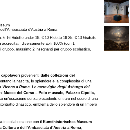
Museum
 e dell’Ambasciata d’Austria a Roma
o: € 16 Ridotto under 18: € 10 Ridotto 18-25: € 13 Gratuito:
sti accreditati, diversamente abili 100% (con 1
 gruppo, massimo 2 insegnanti per gruppo scolastico,
ta capolavori
provenienti
dalle collezioni del
ontano la nascita, lo splendore e la complessità di una
a Vienna a Roma. Le meraviglie degli Asburgo dal
 al
Museo del Corso – Polo museale, Palazzo Cipolla,
lico un’occasione senza precedenti: entrare nel cuore di una
oritratto dinastico, emblema dello splendore di un Impero
ma
in collaborazione con il
Kunsthistorisches Museum
lla Cultura e dell’Ambasciata d’Austria a Roma
,