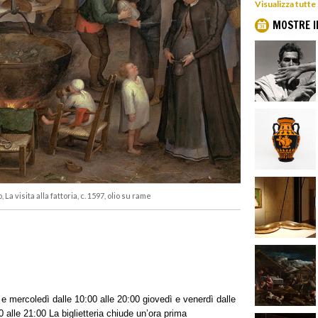
Visualizza tutte
MOSTRE I
La visita alla fattoria, c. 1597, olio su rame
 e mercoledì dalle 10:00 alle 20:00 giovedì e venerdì dalle
 alle 21:00 La biglietteria chiude un’ora prima