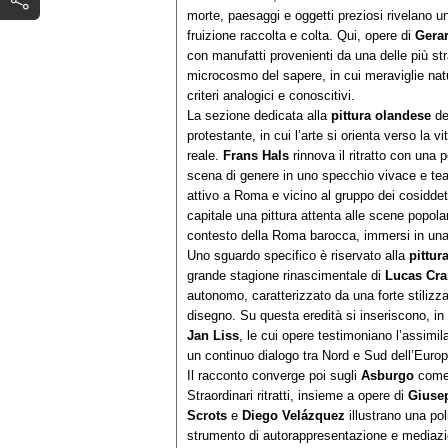
morte, paesaggi e oggetti preziosi rivelano un’
fruizione raccolta e colta. Qui, opere di
Gerar
con manufatti provenienti da una delle più 
microcosmo del sapere, in cui meraviglie nat
criteri analogici e conoscitivi.
La sezione dedicata alla
pittura olandese
de
protestante, in cui l’arte si orienta verso la 
reale.
Frans Hals
rinnova il ritratto con una 
scena di genere in uno specchio vivace e tea
attivo a Roma e vicino al gruppo dei cosiddet
capitale una pittura attenta alle scene popolar
contesto della Roma barocca, immersi in una 
Uno sguardo specifico è riservato alla
pittur
grande stagione rinascimentale di
Lucas Cr
autonomo, caratterizzato da una forte stilizz
disegno. Su questa eredità si inseriscono, i
Jan Liss
, le cui opere testimoniano l’assimil
un continuo dialogo tra Nord e Sud dell’Europ
Il racconto converge poi sugli
Asburgo
come 
Straordinari ritratti, insieme a opere di
Giuse
Scrots
e
Diego Velázquez
illustrano una pol
strumento di autorappresentazione e mediazion