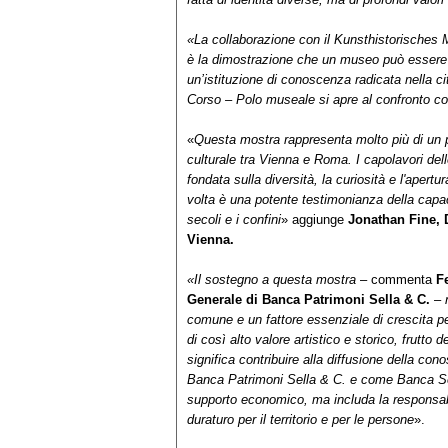
«La collaborazione con il Kunsthistorisches
è la dimostrazione che un museo può essere a
un’istituzione di conoscenza radicata nella c
Corso – Polo museale si apre al confronto con 
«
Questa mostra rappresenta molto più di un pr
culturale tra Vienna e Roma. I capolavori del
fondata sulla diversità, la curiosità e l'apertu
volta è una potente testimonianza della capaci
secoli e i confini
» aggiunge
Jonathan Fine, 
Vienna.
«Il sostegno a questa mostra
– commenta
F
Generale di Banca Patrimoni Sella & C.
–
comune e un fattore essenziale di crescita p
di così alto valore artistico e storico, frutto d
significa contribuire alla diffusione della c
Banca Patrimoni Sella & C. e come Banca Sell
supporto economico, ma includa la responsabi
duraturo per il territorio e per le persone
».