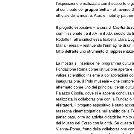
l’esposizione è realizzata con il supporto org
al contributo del
gruppo Sella
– attraverso 
ufficiale della mostra. Atac è mobility partne
Il progetto espositivo – a cura di
Cäcilia Bis
commissionate tra il XVI e il XIX secolo da f
Rodolfo II all’arciduchessa Isabella Clara Eug
Maria Teresa – restituendo l’immagine di un i
fatto dell’arte uno strumento di rappresentazio
La mostra si inserisce nel programma cultura
Fondazione Roma come istituzione aperta e inc
valore scientifico insieme a collaborazioni con
inaugurazione, il Polo museale – che compr
affermato come uno dei principali centri cultur
Palazzo Cipolla, dove si è appena conclusa
realizzata in collaborazione con la Fundació
visitatori
, il progetto espositivo è stato ac
rassegna cinematografica nell’ambito della 
partecipato, oltre ad attività didattiche molto
del Museo del Corso con la città. Su questa 
Vienna–Roma, frutto della collaborazione con 