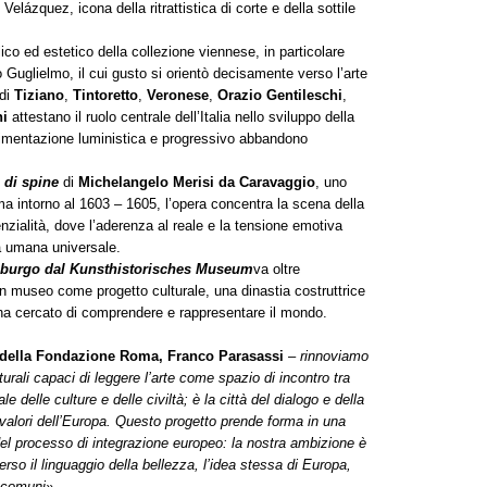
 Velázquez, icona della ritrattistica di corte e della sottile
lico ed estetico della collezione viennese, in particolare
o Guglielmo, il cui gusto si orientò decisamente verso l’arte
 di
Tiziano
,
Tintoretto
,
Veronese
,
Orazio Gentileschi
,
ni
attestano il ruolo centrale dell’Italia nello sviluppo della
perimentazione luministica e progressivo abbandono
 di spine
di
Michelangelo Merisi da Caravaggio
, uno
a intorno al 1603 – 1605, l’opera concentra la scena della
ialità, dove l’aderenza al reale e la tensione emotiva
za umana universale.
sburgo dal Kunsthistorisches Museum
va oltre
un museo come progetto culturale, una dinastia costruttrice
 ha cercato di comprendere e rappresentare il mondo.
 della Fondazione Roma, Franco Parasassi
–
rinnoviamo
urali capaci di leggere l’arte come spazio di incontro tra
 delle culture e delle civiltà; è la città del dialogo e della
 i valori dell’Europa. Questo progetto prende forma in una
el processo di integrazione europeo: la nostra ambizione è
erso il linguaggio della bellezza, l’idea stessa di Europa,
i comuni».