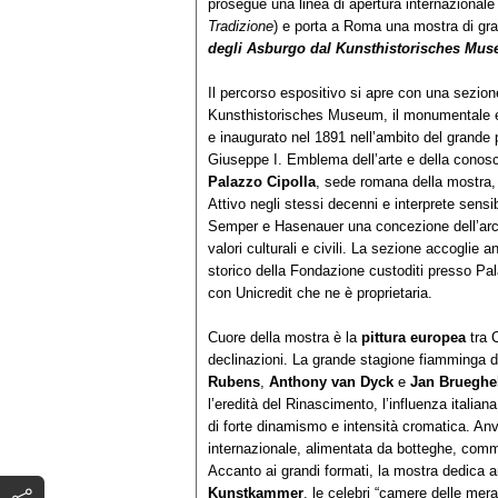
prosegue una linea di apertura internazionale
Tradizione
) e porta a Roma una mostra di gr
degli Asburgo dal Kunsthistorisches Mu
Il percorso espositivo si apre con una sezione 
Kunsthistorisches Museum, il monumentale e
e inaugurato nel 1891 nell’ambito del grande 
Giuseppe I. Emblema dell’arte e della conos
Palazzo Cipolla
, sede romana della mostra, 
Attivo negli stessi decenni e interprete sensi
Semper e Hasenauer una concezione dell’arch
valori culturali e civili. La sezione accoglie
storico della Fondazione custoditi presso Pa
con Unicredit che ne è proprietaria.
Cuore della mostra è la
pittura europea
tra C
declinazioni. La grande stagione fiamminga d
Rubens
,
Anthony van Dyck
e
Jan Brueghel
l’eredità del Rinascimento, l’influenza italia
di forte dinamismo e intensità cromatica. An
internazionale, alimentata da botteghe, commi
Accanto ai grandi formati, la mostra dedica 
Kunstkammer
, le celebri “camere delle mera