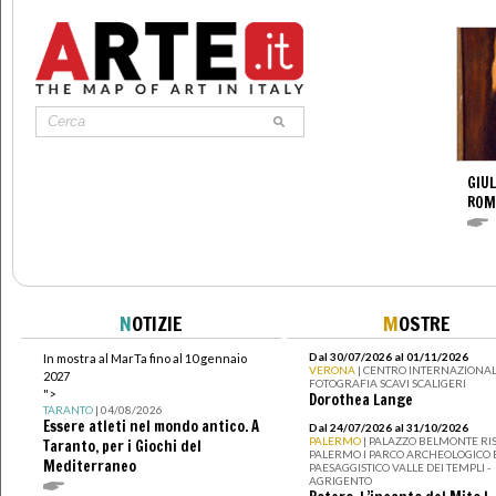
GIUL
ROM
N
OTIZIE
M
OSTRE
Dal 30/07/2026 al 01/11/2026
In mostra al MarTa fino al 10 gennaio
VERONA
| CENTRO INTERNAZIONAL
2027
FOTOGRAFIA SCAVI SCALIGERI
">
Dorothea Lange
TARANTO
| 04/08/2026
Essere atleti nel mondo antico. A
Dal 24/07/2026 al 31/10/2026
PALERMO
| PALAZZO BELMONTE RIS
Taranto, per i Giochi del
PALERMO I PARCO ARCHEOLOGICO 
Mediterraneo
PAESAGGISTICO VALLE DEI TEMPLI -
AGRIGENTO