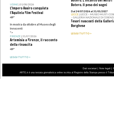
Botero. L’incanto del Mito I
Botero. Il peso dei sogni
UDINE
| 01/08/2026
L'Impero Assiro conquista
Dal 24/07/2026 al 31/01/2027
l'Aquileia Film Festival
LECCE
| LECCE – MUSEO MUST I CO
– GALLERIA NAZIONALE DI COSENZ
Tesori nascosti della Galleri
In mostra da ottobre al Museo degli
Borghese
Innocenti
">
LEGGI TUTTO >
FIRENZE
| 31/07/2026
Artemisia a Firenze, il racconto
della rinascita
LEGGI TUTTO >
|
|
Dati societari
Note legali
ARTE.it è una testata giornalistica online iscritta al Registro della Stampa presso il Trib