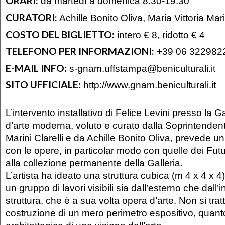
ORARI:
da martedì a domenica 8.30-19.30
CURATORI:
Achille Bonito Oliva, Maria Vittoria Marin
COSTO DEL BIGLIETTO:
intero € 8, ridotto € 4
TELEFONO PER INFORMAZIONI:
+39 06 3229822
E-MAIL INFO:
s-gnam.uffstampa@beniculturali.it
SITO UFFICIALE:
http://www.gnam.beniculturali.it
L’intervento installativo di Felice Levini presso la G
d’arte moderna, voluto e curato dalla Soprintendent
Marini Clarelli e da Achille Bonito Oliva, prevede un
con le opere, in particolar modo con quelle dei Futu
alla collezione permanente della Galleria.
L’artista ha ideato una struttura cubica (m 4 x 4 x
un gruppo di lavori visibili sia dall’esterno che dall’i
struttura, che è a sua volta opera d’arte. Non si tra
costruzione di un mero perimetro espositivo, quant