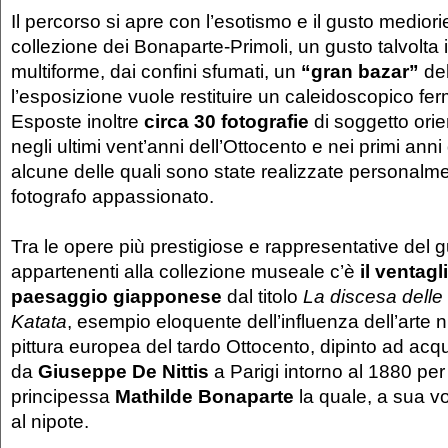
Il percorso si apre con l’esotismo e il gusto mediori
collezione dei Bonaparte-Primoli, un gusto talvolta in
multiforme, dai confini sfumati, un
“gran bazar”
del
l’esposizione vuole restituire un caleidoscopico f
Esposte inoltre
circa 30
fotografie
di soggetto orie
negli ultimi vent’anni dell’Ottocento e nei primi ann
alcune delle quali sono state realizzate personalme
fotografo appassionato.
Tra le opere più prestigiose e rappresentative del 
appartenenti alla collezione museale c’è
il ventagl
paesaggio giapponese
dal titolo
La discesa delle
Katata
, esempio eloquente dell’influenza dell’arte 
pittura europea del tardo Ottocento, dipinto ad acq
da
Giuseppe De Nittis
a Parigi intorno al 1880 per
principessa
Mathilde Bonaparte
la quale, a sua v
al nipote.