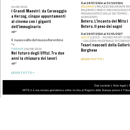
Dal 24/07/2026 al 31/10/2026
PALERMO
| PALAZZO BELMONTE RIS
06/08/2026
PALERMO I PARCO ARCHEOLOGICO 
I Grandi Maestri: da Caravaggio
PAESAGGISTICO VALLE DEI TEMPLI -
a Herzog, cinque appuntamenti
AGRIGENTO
Botero. L’incanto del Mito I
al cinema con i giganti
Botero. Il peso dei sogni
dell'immaginario
Dal 24/07/2026 al 31/01/2027
LECCE
| LECCE – MUSEO MUST I CO
Il nuovo volto del museo fiorentino
– GALLERIA NAZIONALE DI COSENZ
Tesori nascosti della Galleri
">
FIRENZE
| 06/08/2026
Borghese
Nel futuro degli Uffizi. Tra due
anni la chiusura dei lavori
LEGGI TUTTO >
LEGGI TUTTO >
|
|
Dati societari
Note legali
ARTE.it è una testata giornalistica online iscritta al Registro della Stampa presso il Trib