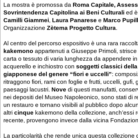
La mostra è promossa da
Roma Capitale, Assesso
Sovrintendenza Capitolina ai Beni Culturali
ed è
Camilli Giammei
,
Laura Panarese
e
Marco Pupil
Organizzazione
Zètema Progetto Cultura
.
Al centro del percorso espositivo è una rara raccol
kakemono
appartenuti a Giuseppe Primoli, strisce 
carta o tessuto di varia lunghezza da appendere in v
acquerello e inchiostro con
soggetti classici
della
giapponese del genere “fiori e uccelli”
: composi
ritraggono fiori, rami con foglie e frutti, uccelli, gufi, g
paesaggi lacustri.
Nove
di questi manufatti, conser
nei depositi del Museo Napoleonico, sono stati di r
un restauro e tornano visibili al pubblico dopo alcuni
altri
cinque
kakemono della collezione, anch’essi re
recente, provengono invece dalla vicina Fondazion
La particolarità che rende unica questa collezione 