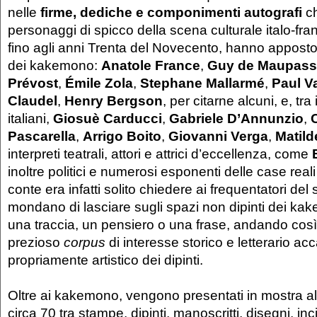
nelle
firme,
dediche e componimenti autografi
ch
personaggi di spicco della scena culturale italo-fra
fino agli anni Trenta del Novecento, hanno apposto 
dei kakemono:
Anatole France
,
Guy de Maupass
Prévost
,
Émile Zola
,
Stephane Mallarmé
,
Paul V
Claudel
,
Henry Bergson
, per citarne alcuni, e, tra i
italiani,
Giosuè Carducci
,
Gabriele D’Annunzio
,
Pascarella
,
Arrigo Boito
,
Giovanni Verga
,
Matild
interpreti teatrali, attori e attrici d’eccellenza, come
inoltre politici e numerosi esponenti delle case reali 
conte era infatti solito chiedere ai frequentatori del
mondano di lasciare sugli spazi non dipinti dei ka
una traccia, un pensiero o una frase, andando così 
prezioso
corpus
di interesse storico e letterario ac
propriamente artistico dei dipinti.
Oltre ai kakemono, vengono presentati in mostra altr
circa 70 tra stampe, dipinti, manoscritti, disegni, inc