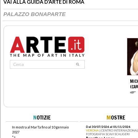
VAI ALLA GUIDA D'ARTE DI ROMA
PALAZZO BONAPARTE
MIC
(CA
N
OTIZIE
M
OSTRE
Dal 30/07/2026 al 01/11/2026
In mostra al MarTa fino al 10 gennaio
VERONA
| CENTRO INTERNAZIONAL
2027
FOTOGRAFIA SCAVI SCALIGERI
">