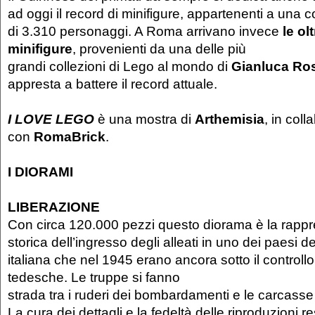
ad oggi il record di minifigure, appartenenti a una c
di 3.310 personaggi. A Roma arrivano invece
le ol
minifigure
, provenienti da una delle più
grandi collezioni di Lego al mondo di
Gianluca Ro
appresta a battere il record attuale.
I LOVE LEGO
è una mostra di
Arthemisia
, in col
con
R
omaBrick
.
I DIORAMI
LIBERAZIONE
Con circa 120.000 pezzi questo diorama è la rapp
storica dell’ingresso degli alleati in uno dei paesi d
italiana che nel 1945 erano ancora sotto il controllo
tedesche. Le truppe si fanno
strada tra i ruderi dei bombardamenti e le carcasse 
La cura dei dettagli e la fedeltà delle riproduzioni r