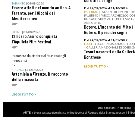
Dorothea Lange
TARANTO
| 04/08/2026
Essere atleti nel mondo antico. A
Dal 24/07/2026 al 31/10/2026
PALERMO
| PALAZZO BELMONTE RIS
Taranto, per i Giochi del
PALERMO I PARCO ARCHEOLOGICO 
Mediterraneo
PAESAGGISTICO VALLE DEI TEMPLI -
AGRIGENTO
Botero. L’incanto del Mito I
Botero. Il peso dei sogni
UDINE
| 01/08/2026
L'Impero Assiro conquista
Dal 24/07/2026 al 31/01/2027
l'Aquileia Film Festival
LECCE
| LECCE – MUSEO MUST I CO
– GALLERIA NAZIONALE DI COSENZ
Tesori nascosti della Galleri
In mostra da ottobre al Museo degli
Borghese
Innocenti
">
LEGGI TUTTO >
FIRENZE
| 31/07/2026
Artemisia a Firenze, il racconto
della rinascita
LEGGI TUTTO >
|
|
Dati societari
Note legali
ARTE.it è una testata giornalistica online iscritta al Registro della Stampa presso il Trib