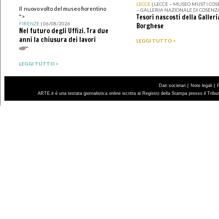
LECCE
| LECCE – MUSEO MUST I CO
Il nuovo volto del museo fiorentino
– GALLERIA NAZIONALE DI COSENZ
Tesori nascosti della Galleri
">
FIRENZE
| 06/08/2026
Borghese
Nel futuro degli Uffizi. Tra due
anni la chiusura dei lavori
LEGGI TUTTO >
LEGGI TUTTO >
|
|
Dati societari
Note legali
ARTE.it è una testata giornalistica online iscritta al Registro della Stampa presso il Trib