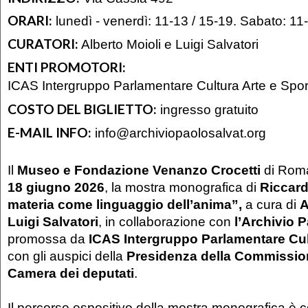
ORARI:
lunedì - venerdì: 11-13 / 15-19. Sabato: 11
CURATORI:
Alberto Moioli e Luigi Salvatori
ENTI PROMOTORI:
ICAS Intergruppo Parlamentare Cultura Arte e Spor
COSTO DEL BIGLIETTO:
ingresso gratuito
E-MAIL INFO:
info@archiviopaolosalvat.org
Il
Museo e Fondazione Venanzo Crocetti
di Roma
18 giugno 2026
, la mostra monografica di
Riccar
materia come linguaggio dell’anima”
,
a cura di
A
Luigi Salvatori
, in collaborazione con
l’Archivio P
promossa da
ICAS Intergruppo Parlamentare Cul
con gli auspici della
Presidenza della Commission
Camera dei deputati
.
Il percorso espositivo della mostra monografica è