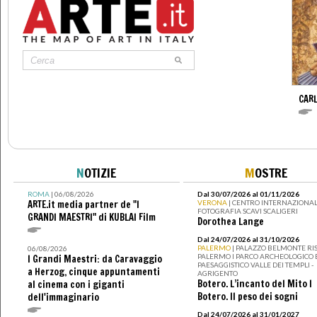
CARL
N
OTIZIE
M
OSTRE
ROMA
| 06/08/2026
Dal 30/07/2026 al 01/11/2026
ARTE.it media partner de "I
VERONA
| CENTRO INTERNAZIONAL
FOTOGRAFIA SCAVI SCALIGERI
GRANDI MAESTRI" di KUBLAI Film
Dorothea Lange
Dal 24/07/2026 al 31/10/2026
PALERMO
| PALAZZO BELMONTE RIS
06/08/2026
PALERMO I PARCO ARCHEOLOGICO 
I Grandi Maestri: da Caravaggio
PAESAGGISTICO VALLE DEI TEMPLI -
a Herzog, cinque appuntamenti
AGRIGENTO
Botero. L’incanto del Mito I
al cinema con i giganti
Botero. Il peso dei sogni
dell'immaginario
Dal 24/07/2026 al 31/01/2027