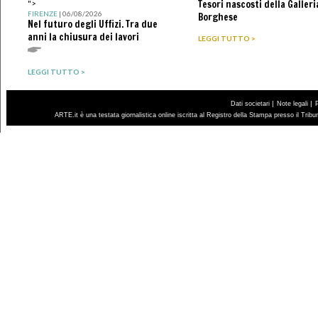
Tesori nascosti della Galleri
">
FIRENZE
| 06/08/2026
Borghese
Nel futuro degli Uffizi. Tra due
anni la chiusura dei lavori
LEGGI TUTTO >
LEGGI TUTTO >
|
|
Dati societari
Note legali
ARTE.it è una testata giornalistica online iscritta al Registro della Stampa presso il Trib