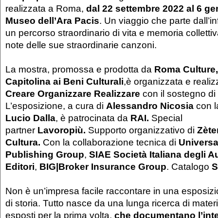
realizzata a Roma,
dal 22 settembre 2022 al 6 ge
Museo dell’Ara Pacis
. Un viaggio che parte dall’in
un percorso straordinario di vita e memoria collettiva
note delle sue straordinarie canzoni.
La mostra, promossa e prodotta da
Roma Culture,
Capitolina ai Beni Culturali
,è organizzata e realiz
Creare Organizzare Realizzare
con il sostegno di
L’esposizione, a cura di
Alessandro Nicosia
con 
Lucio Dalla
, è patrocinata da
RAI.
Special
partner
Lavoropiù.
Supporto organizzativo di
Zète
Cultura.
Con la collaborazione tecnica di
Universa
Publishing Group
,
SIAE Società Italiana degli Au
Editori
,
BIG|Broker Insurance Group
. Catalogo
S
Non è un’impresa facile raccontare in una esposiz
di storia. Tutto nasce da una lunga ricerca di materia
esposti per la prima volta,
che documentano l’in