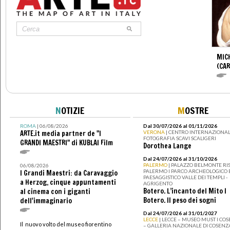
MIC
(CA
N
OTIZIE
M
OSTRE
ROMA
| 06/08/2026
Dal 30/07/2026 al 01/11/2026
ARTE.it media partner de "I
VERONA
| CENTRO INTERNAZIONAL
FOTOGRAFIA SCAVI SCALIGERI
GRANDI MAESTRI" di KUBLAI Film
Dorothea Lange
Dal 24/07/2026 al 31/10/2026
PALERMO
| PALAZZO BELMONTE RIS
06/08/2026
PALERMO I PARCO ARCHEOLOGICO 
I Grandi Maestri: da Caravaggio
PAESAGGISTICO VALLE DEI TEMPLI -
a Herzog, cinque appuntamenti
AGRIGENTO
Botero. L’incanto del Mito I
al cinema con i giganti
Botero. Il peso dei sogni
dell'immaginario
Dal 24/07/2026 al 31/01/2027
LECCE
| LECCE – MUSEO MUST I CO
Il nuovo volto del museo fiorentino
– GALLERIA NAZIONALE DI COSENZ