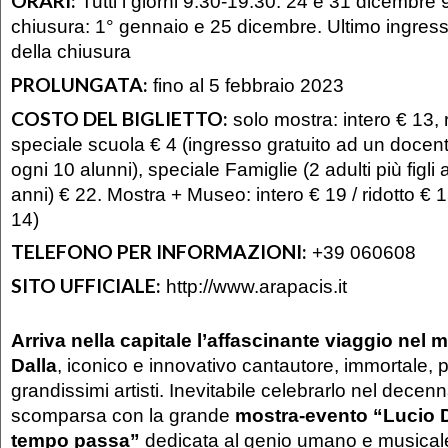
ORARI:
Tutti i giorni 9.30-19.30. 24 e 31 dicembre 9
chiusura: 1° gennaio e 25 dicembre. Ultimo ingres
della chiusura
PROLUNGATA:
fino al 5 febbraio 2023
COSTO DEL BIGLIETTO:
solo mostra: intero € 13, r
speciale scuola € 4 (ingresso gratuito ad un doc
ogni 10 alunni), speciale Famiglie (2 adulti più figli a
anni) € 22. Mostra + Museo: intero € 19 / ridotto € 1
14)
TELEFONO PER INFORMAZIONI:
+39 060608
SITO UFFICIALE:
http://www.arapacis.it
Arriva nella capitale l’affascinante viaggio nel
Dalla
, iconico e innovativo cantautore, immortale, 
grandissimi artisti. Inevitabile celebrarlo nel decen
scomparsa con la grande
mostra-evento “Lucio Da
tempo passa”
dedicata al genio umano e musical