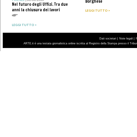
Borghese
Nel futuro degli Uffizi. Tra due
anni la chiusura dei lavori
LEGGI TUTTO >
LEGGI TUTTO >
|
|
Dati societari
Note legali
ARTE.it è una testata giornalistica online iscritta al Registro della Stampa presso il Trib