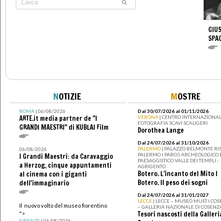
GIUS
SPA
N
OTIZIE
M
OSTRE
ROMA
| 06/08/2026
Dal 30/07/2026 al 01/11/2026
ARTE.it media partner de "I
VERONA
| CENTRO INTERNAZIONAL
FOTOGRAFIA SCAVI SCALIGERI
GRANDI MAESTRI" di KUBLAI Film
Dorothea Lange
Dal 24/07/2026 al 31/10/2026
PALERMO
| PALAZZO BELMONTE RIS
06/08/2026
PALERMO I PARCO ARCHEOLOGICO 
I Grandi Maestri: da Caravaggio
PAESAGGISTICO VALLE DEI TEMPLI -
a Herzog, cinque appuntamenti
AGRIGENTO
Botero. L’incanto del Mito I
al cinema con i giganti
Botero. Il peso dei sogni
dell'immaginario
Dal 24/07/2026 al 31/01/2027
LECCE
| LECCE – MUSEO MUST I CO
Il nuovo volto del museo fiorentino
– GALLERIA NAZIONALE DI COSENZ
Tesori nascosti della Galleri
">
FIRENZE
| 06/08/2026