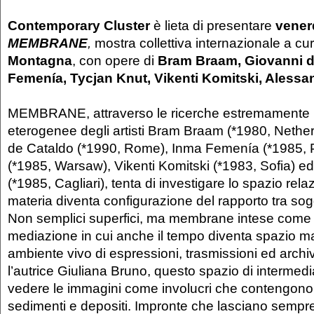
Contemporary Cluster
è lieta di presentare
vener
MEMBRANE
,
mostra collettiva internazionale a cu
Montagna
, con opere di
Bram Braam, Giovanni d
Femenía, Tycjan Knut, Vikenti Komitski, Alessan
MEMBRANE, attraverso le ricerche estremamente 
eterogenee degli artisti Bram Braam (*1980, Nethe
de Cataldo (*1990, Rome), Inma Femenía (*1985, 
(*1985, Warsaw), Vikenti Komitski (*1983, Sofia) e
(*1985, Cagliari), tenta di investigare lo spazio relaz
materia diventa configurazione del rapporto tra sogg
Non semplici superfici, ma membrane intese come 
mediazione in cui anche il tempo diventa spazio ma
ambiente vivo di espressioni, trasmissioni ed arch
l’autrice Giuliana Bruno, questo spazio di intermedia
vedere le immagini come involucri che contengono s
sedimenti e depositi. Impronte che lasciano sempre