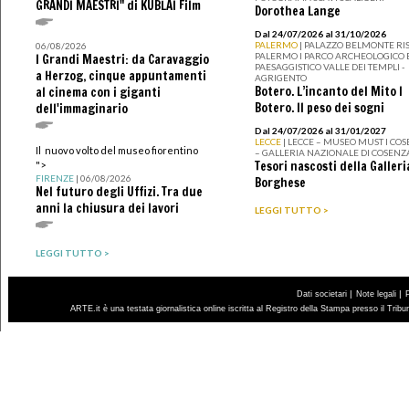
GRANDI MAESTRI" di KUBLAI Film
Dorothea Lange
Dal 24/07/2026 al 31/10/2026
PALERMO
| PALAZZO BELMONTE RIS
06/08/2026
PALERMO I PARCO ARCHEOLOGICO 
I Grandi Maestri: da Caravaggio
PAESAGGISTICO VALLE DEI TEMPLI -
a Herzog, cinque appuntamenti
AGRIGENTO
Botero. L’incanto del Mito I
al cinema con i giganti
Botero. Il peso dei sogni
dell'immaginario
Dal 24/07/2026 al 31/01/2027
LECCE
| LECCE – MUSEO MUST I CO
Il nuovo volto del museo fiorentino
– GALLERIA NAZIONALE DI COSENZ
Tesori nascosti della Galleri
">
FIRENZE
| 06/08/2026
Borghese
Nel futuro degli Uffizi. Tra due
anni la chiusura dei lavori
LEGGI TUTTO >
LEGGI TUTTO >
|
|
Dati societari
Note legali
ARTE.it è una testata giornalistica online iscritta al Registro della Stampa presso il Trib