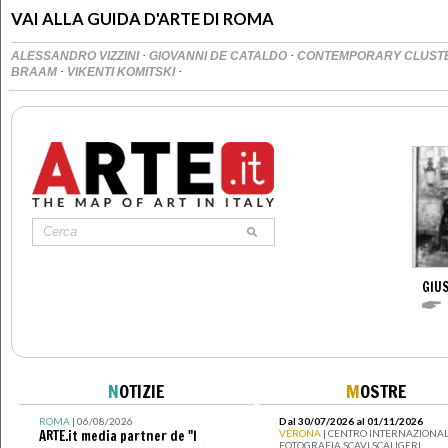
VAI ALLA GUIDA D'ARTE DI ROMA
·
·
ALESSANDRO VIZZINI
GIOVANNI DE CATALDO
CONTEMPORARY CLUST
·
·
BRAAM
VIKENTI KOMITSKI
GIUS
N
OTIZIE
M
OSTRE
ROMA
| 06/08/2026
Dal 30/07/2026 al 01/11/2026
ARTE.it media partner de "I
VERONA
| CENTRO INTERNAZIONAL
FOTOGRAFIA SCAVI SCALIGERI