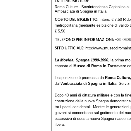
ENTI PROMOTORI:
Roma Culture - Sovrintendenza Capitolina ai 
Ambasciata di Spagna in Italia
COSTO DEL BIGLIETTO:
Intero: € 7,50 Ridot
metropolitana (mediante esibizione di valido 
€ 5,50
TELEFONO PER INFORMAZIONI:
+39 0606
SITO UFFICIALE:
http://www.museodiromaintr
La Movida. Spagna 1980-1990
, la prima mos
esposta al
Museo di Roma in Trastevere
da
L’esposizione è promossa da
Roma Culture, 
dall'
Ambasciata di Spagna in Italia
. Serviz
Dopo 40 anni di dittatura militare e con la fin
costruzione della nuova Spagna democratica, c
tra i paesi occidentali. Mentre le generazioni
giovani si concentrano sul godimento del nuo
eccessiva di questa nuova Spagna nascente: g
libera.