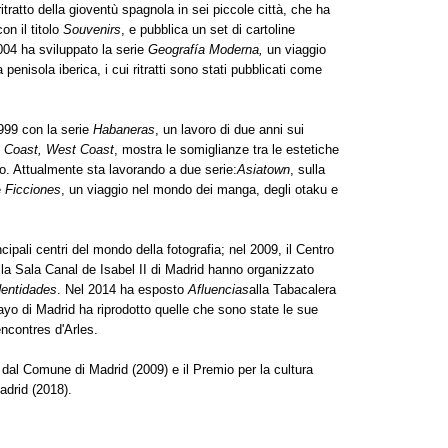
ritratto della gioventù spagnola in sei piccole città, che ha
on il titolo
Souvenirs
, e pubblica un set di cartoline
2004 ha sviluppato la serie
Geografía Moderna,
un viaggio
lla penisola iberica, i cui ritratti sono stati pubblicati come
1999 con la serie
Habaneras
, un lavoro di due anni sui
t Coast, West Coast
, mostra le somiglianze tra le estetiche
o. Attualmente sta lavorando a due serie:
Asiatown
, sulla
e
Ficciones
, un viaggio nel mondo dei manga, degli otaku e
ncipali centri del mondo della fotografia; nel 2009, il Centro
la Sala Canal de Isabel II di Madrid hanno organizzato
dentidades
. Nel 2014 ha esposto
Afluencias
alla Tabacalera
ayo di Madrid ha riprodotto quelle che sono state le sue
ncontres d'Arles.
a dal Comune di Madrid (2009) e il Premio per la cultura
Madrid (2018).