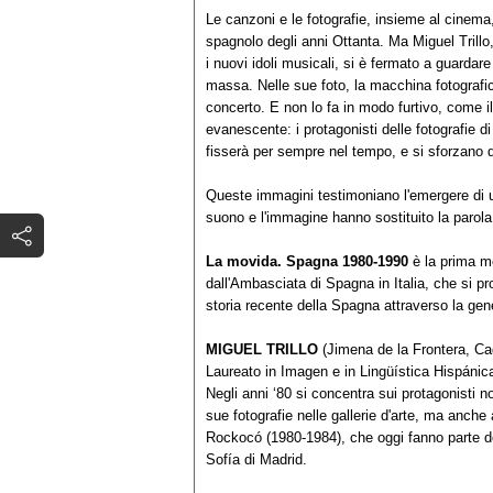
Le canzoni e le fotografie, insieme al cinema,
spagnolo degli anni Ottanta. Ma Miguel Trillo
i nuovi idoli musicali, si è fermato a guardare 
massa. Nelle sue foto, la macchina fotografica
concerto. E non lo fa in modo furtivo, come il 
evanescente: i protagonisti delle fotografie d
fisserà per sempre nel tempo, e si sforzano d
Queste immagini testimoniano l'emergere di un
suono e l'immagine hanno sostituito la parol
La movida. Spagna 1980-1990
è la prima mo
dall'Ambasciata di Spagna in Italia, che si p
storia recente della Spagna attraverso la gene
MIGUEL TRILLO
(Jimena de la Frontera, Ca
Laureato in Imagen e in Lingüística Hispánica,
Negli anni ‘80 si concentra sui protagonisti 
sue fotografie nelle gallerie d'arte, ma anche
Rockocó (1980-1984), che oggi fanno parte 
Sofía di Madrid.