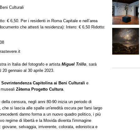
Beni Culturali
to: € 6,50. Per i residenti in Roma Capitale e nell’area
documento che attesti la residenza): Intero: € 6,50 Ridotto:
08
astevere.it
tra in Italia del fotografo e artista
Miguel Trillo
, sarà
l 20 gennaio al 30 aprile 2023.
Sovrintendenza Capitolina ai Beni Culturali
e
i museali
Zètema Progetto Cultura
.
e della censura, negli anni 80-90 inizia un periodo di
he si lascia alle spalle un'eredità oscura per farsi largo
 precedenti danno forma a un nuovo quadro politico, i più
vo regime di libertà e la Movida diventa l'immagine
iovane, selvaggia, irriverente, colorata, edonistica e