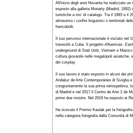
All'inizio degli anni Novanta ha realizzato un 
esposto alla galleria Moriarty (Madrid, 1992) c
turistiche a mo’ di catalogo. Tra il 1993 e il 
attraverso i confini linguistici o territoriali de
francobolli.
Il suo percorso internazionale è iniziato nel 
travestiti a Cuba. Il progetto
Afluencias. Eas
underground di Stati Uniti, Vietnam e Marocc
cultura giovanile nelle megalopoli asiatiche, 
dei cosplay.
Il suo lavoro è stato esposto in alcuni dei pri
Andaluz de Arte Contemporáneo di Siviglia e 
congiuntamente la sua prima retrospettiva,
I
di Madrid e nel 2017 il Centro de Arte 2 de M
prime due mostre. Nel 2019 ha esposto ai Re
Ha ricevuto il Premio Kaulak per la fotografi
nella categoria fotografia dalla Comunità di 