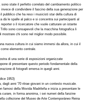
 sono state il perfetto correlato del cambiamento politico
, invece di condividere il fascino della sua generazione per
il pubblico che ha reso i musicisti star della cultura di
 dà le spalle al palco e si concentra sui partecipanti al
reporter o il ricercatore che vuole catturare un istante
i Trillo sono consapevoli che la macchina fotografica li
i mostrare chi sono nel miglior modo possibile.
a nuova cultura in cui siamo immersi da allora, in cui il
a come elemento centrale.
stra di una serie di esposizioni organizzate
ropone di presentare questo periodo fondamentale della
razione di fotografi emersa in quegli anni.
dice 1953)
 dagli anni '70 ritrae giovani in un contesto musicale.
non famosi della Movida Madrileña e inizia a presentare le
 a curare, in forma anonima, i sei numeri della fanzine
della collezione del Museo de Arte Contemporáneo Reina